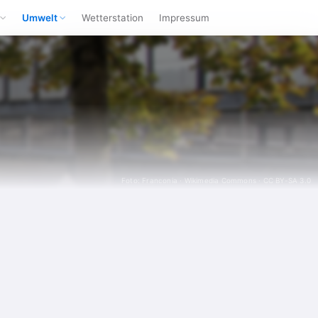
Umwelt
Wetterstation
Impressum
Foto: Franconia ·
Wikimedia Commons
·
CC BY-SA 3.0