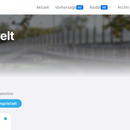
Aktuell
Vorhersage
Radar
Archiv
HD
HD
elt
elonline
Ingolstadt