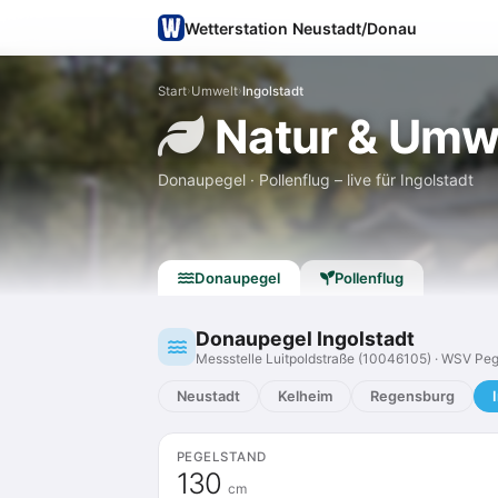
Wetterstation Neustadt/Donau
Start
›
Umwelt
›
Ingolstadt
Natur & Umw
Donaupegel · Pollenflug – live für Ingolstadt
Donaupegel
Pollenflug
Donaupegel Ingolstadt
Messstelle Luitpoldstraße (10046105) · WSV Peg
Neustadt
Kelheim
Regensburg
PEGELSTAND
130
cm