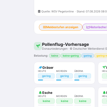
Quelle:
WSV Pegelonline
· Stand: 07.08.2026 08:
Meldestufen anzeigen
Historische
Pollenflug-Vorhersage
Donauniederungen · © Deutscher Wetterdienst 
Belastung:
keine
keine–gering
gering
gering–
Gräser
HEUTE
MORGEN
ÜBERM.
HEU
gering
gering
gering
Esche
HEUTE
MORGEN
ÜBERM.
HEU
keine
keine
keine