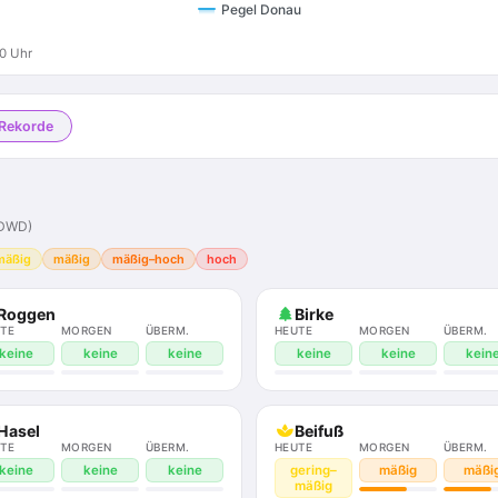
Pegel Donau
00 Uhr
 Rekorde
(DWD)
mäßig
mäßig
mäßig–hoch
hoch
Roggen
Birke
TE
MORGEN
ÜBERM.
HEUTE
MORGEN
ÜBERM.
keine
keine
keine
keine
keine
kein
Hasel
Beifuß
TE
MORGEN
ÜBERM.
HEUTE
MORGEN
ÜBERM.
keine
keine
keine
gering–
mäßig
mäßi
mäßig