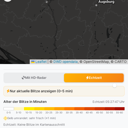
Leaflet
|
©
DWD opendata
, © OpenStreetMap, © CARTO
Mit HD-Radar
Echtzeit
Nur aktuelle Blitze anzeigen (0–5 min)
Alter der Blitze in Minuten
Echtzeit 05:27:47 Uhr
0-5
5-10
10-15
15-20
20-25
25-30
30-35
35-40
40-45
45-50
50-55
55-60
Gelb umrandet: sehr frisch (≤1 min)
Echtzeit: Keine Blitze im Kartenausschnitt