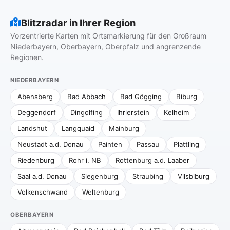
Blitzradar in Ihrer Region
Vorzentrierte Karten mit Ortsmarkierung für den Großraum
Niederbayern, Oberbayern, Oberpfalz und angrenzende
Regionen.
NIEDERBAYERN
Abensberg
Bad Abbach
Bad Gögging
Biburg
Deggendorf
Dingolfing
Ihrlerstein
Kelheim
Landshut
Langquaid
Mainburg
Neustadt a.d. Donau
Painten
Passau
Plattling
Riedenburg
Rohr i. NB
Rottenburg a.d. Laaber
Saal a.d. Donau
Siegenburg
Straubing
Vilsbiburg
Volkenschwand
Weltenburg
OBERBAYERN