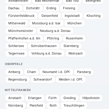
Altmannstein
Bad Reichenhall
Bad Tölz
Beilngries
Dachau
Eichstätt
Erding
Freising
Fürstenfeldbruck
Geisenfeld
Ingolstadt
Kösching
Mittenwald
Moosburg a.d. Isar
München
Münchsmünster
Neuburg a.d. Donau
Pfaffenhofen a.d. Ilm
Pförring
Rosenheim
Schliersee
Schrobenhausen
Starnberg
Tegernsee
Vohburg a.d. Donau
Wolnzach
OBERPFALZ
Amberg
Cham
Neumarkt i.d. OPf.
Parsberg
Regensburg
Schwandorf
Weiden i.d. OPf.
MITTELFRANKEN
Ansbach
Erlangen
Fürth
Greding
Hilpoltstein
Nürnberg
Pleinfeld
Roth
Treuchtlingen