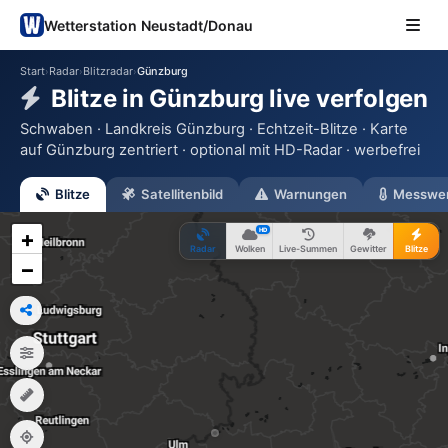
Wetterstation Neustadt/Donau
Start
Radar
Blitzradar
Günzburg
›
›
›
Blitze in Günzburg live verfolgen
Schwaben · Landkreis Günzburg · Echtzeit-Blitze · Karte
auf Günzburg zentriert · optional mit HD-Radar · werbefrei
Blitze
Satellitenbild
Warnungen
Messwe
HD
+
Radar
Wolken
Live-Summen
Gewitter
Blitze
−