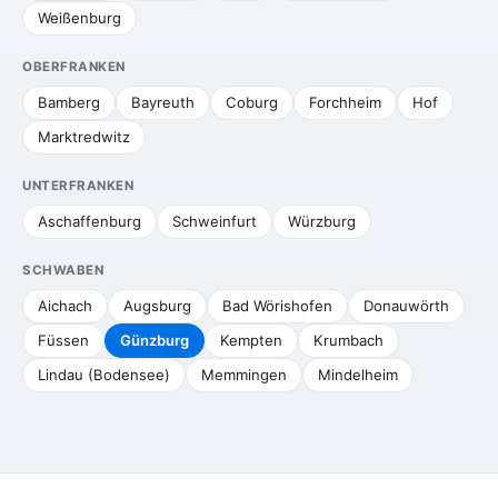
Weißenburg
OBERFRANKEN
Bamberg
Bayreuth
Coburg
Forchheim
Hof
Marktredwitz
UNTERFRANKEN
Aschaffenburg
Schweinfurt
Würzburg
SCHWABEN
Aichach
Augsburg
Bad Wörishofen
Donauwörth
Füssen
Günzburg
Kempten
Krumbach
Lindau (Bodensee)
Memmingen
Mindelheim