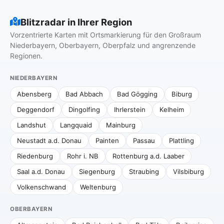
Blitzradar in Ihrer Region
Vorzentrierte Karten mit Ortsmarkierung für den Großraum
Niederbayern, Oberbayern, Oberpfalz und angrenzende
Regionen.
NIEDERBAYERN
Abensberg
Bad Abbach
Bad Gögging
Biburg
Deggendorf
Dingolfing
Ihrlerstein
Kelheim
Landshut
Langquaid
Mainburg
Neustadt a.d. Donau
Painten
Passau
Plattling
Riedenburg
Rohr i. NB
Rottenburg a.d. Laaber
Saal a.d. Donau
Siegenburg
Straubing
Vilsbiburg
Volkenschwand
Weltenburg
OBERBAYERN