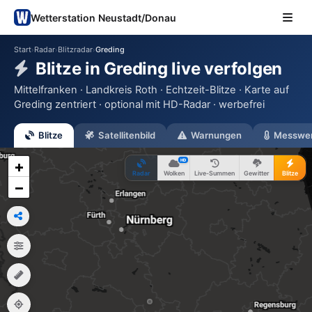
Wetterstation Neustadt/Donau
Start
Radar
Blitzradar
Greding
›
›
›
Blitze in Greding live verfolgen
Mittelfranken · Landkreis Roth · Echtzeit-Blitze · Karte auf
Greding zentriert · optional mit HD-Radar · werbefrei
Blitze
Satellitenbild
Warnungen
Messwe
HD
+
Radar
Wolken
Live-Summen
Gewitter
Blitze
−