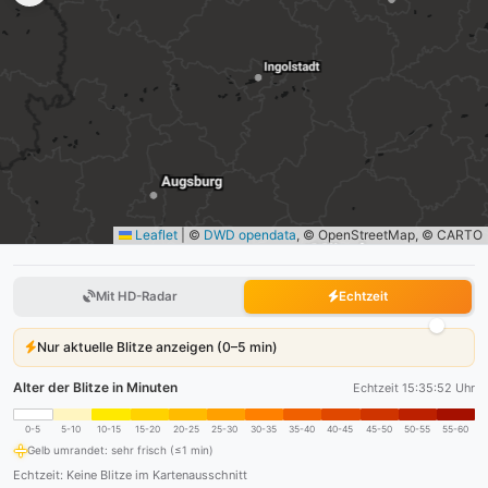
Leaflet
|
©
DWD opendata
, © OpenStreetMap, © CARTO
Mit HD-Radar
Echtzeit
Nur aktuelle Blitze anzeigen (0–5 min)
Alter der Blitze in Minuten
Echtzeit 15:35:53 Uhr
0-5
5-10
10-15
15-20
20-25
25-30
30-35
35-40
40-45
45-50
50-55
55-60
Gelb umrandet: sehr frisch (≤1 min)
Echtzeit: Keine Blitze im Kartenausschnitt