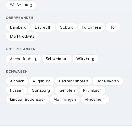
Weißenburg
OBERFRANKEN
Bamberg
Bayreuth
Coburg
Forchheim
Hof
Marktredwitz
UNTERFRANKEN
Aschaffenburg
Schweinfurt
Würzburg
SCHWABEN
Aichach
Augsburg
Bad Wörishofen
Donauwörth
Füssen
Günzburg
Kempten
Krumbach
Lindau (Bodensee)
Memmingen
Mindelheim