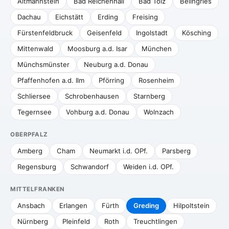
Altmannstein
Bad Reichenhall
Bad Tölz
Beilngries
Dachau
Eichstätt
Erding
Freising
Fürstenfeldbruck
Geisenfeld
Ingolstadt
Kösching
Mittenwald
Moosburg a.d. Isar
München
Münchsmünster
Neuburg a.d. Donau
Pfaffenhofen a.d. Ilm
Pförring
Rosenheim
Schliersee
Schrobenhausen
Starnberg
Tegernsee
Vohburg a.d. Donau
Wolnzach
OBERPFALZ
Amberg
Cham
Neumarkt i.d. OPf.
Parsberg
Regensburg
Schwandorf
Weiden i.d. OPf.
MITTELFRANKEN
Ansbach
Erlangen
Fürth
Greding
Hilpoltstein
Nürnberg
Pleinfeld
Roth
Treuchtlingen