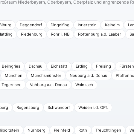
n Großraum Niederbayern, Oberbayern, Oberpfalz und angrenzende R
Biburg
Deggendorf
Dingolfing
Ihrlerstein
Kelheim
La
lattling
Riedenburg
Rohr i. NB
Rottenburg a.d. Laaber
Sa
Beilngries
Dachau
Eichstätt
Erding
Freising
Fürsten
München
Münchsmünster
Neuburg a.d. Donau
Pfaffenho
Tegernsee
Vohburg a.d. Donau
Wolnzach
berg
Regensburg
Schwandorf
Weiden i.d. OPf.
ilpoltstein
Nürnberg
Pleinfeld
Roth
Treuchtlingen
We