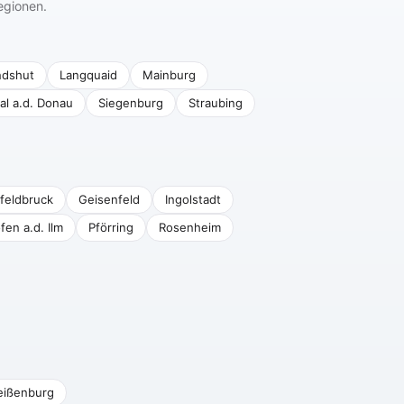
egionen.
ndshut
Langquaid
Mainburg
al a.d. Donau
Siegenburg
Straubing
feldbruck
Geisenfeld
Ingolstadt
fen a.d. Ilm
Pförring
Rosenheim
ißenburg