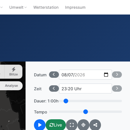
Umwelt
Wetterstation
Impressum
Datum
r
Blitze
Analyse
Zeit
Dauer:
1:00h
Tempo
Live