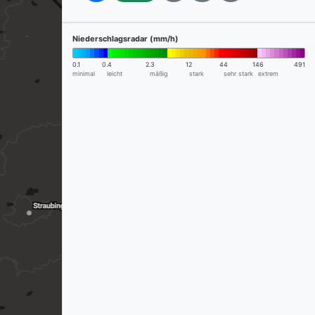
Niederschlagsradar (mm/h)
0.1
0.4
2.3
12
44
146
491
minimal
leicht
mäßig
stark
sehr stark
extrem