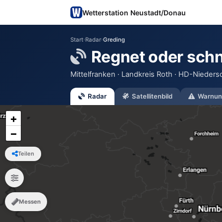
Wetterstation Neustadt/Donau
Start
›
Radar
›
Greding
Regnet oder schn
Mittelfranken · Landkreis Roth · HD-Nieder
Radar
Satellitenbild
Warnun
+
−
Teilen
Messen