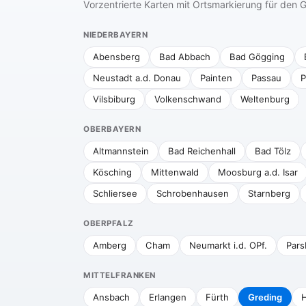
Vorzentrierte Karten mit Ortsmarkierung für de
NIEDERBAYERN
Abensberg
Bad Abbach
Bad Gögging
Neustadt a.d. Donau
Painten
Passau
P
Vilsbiburg
Volkenschwand
Weltenburg
OBERBAYERN
Altmannstein
Bad Reichenhall
Bad Tölz
Kösching
Mittenwald
Moosburg a.d. Isar
Schliersee
Schrobenhausen
Starnberg
OBERPFALZ
Amberg
Cham
Neumarkt i.d. OPf.
Pars
MITTELFRANKEN
Ansbach
Erlangen
Fürth
Greding
H