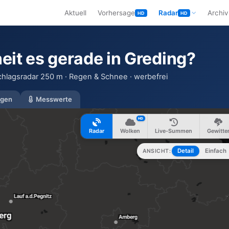
Aktuell
Vorhersage
Radar
Archiv
HD
HD
eit es gerade in Greding?
schlagsradar 250 m · Regen & Schnee · werbefrei
gen
Messwerte
HD
Radar
Wolken
Live-Summen
Gewitte
Detail
Einfach
ANSICHT: