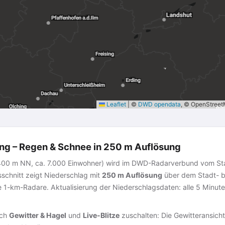
Leaflet
|
©
DWD opendata
, © OpenStree
g – Regen & Schnee in 250 m Auflösung
, 400 m NN, ca. 7.000 Einwohner) wird im DWD-Radarverbund vom S
schnitt zeigt Niederschlag mit
250 m Auflösung
über dem Stadt- b
 1-km-Radare. Aktualisierung der Niederschlagsdaten: alle 5 Minute
ich
Gewitter & Hagel
und
Live-Blitze
zuschalten: Die Gewitteransicht