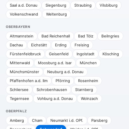
Saal a.d. Donau
Siegenburg
Straubing
Vilsbiburg
Volkenschwand
Weltenburg
OBERBAYERN
Altmannstein
Bad Reichenhall
Bad Tölz
Beilngries
Dachau
Eichstätt
Erding
Freising
Fürstenfeldbruck
Geisenfeld
Ingolstadt
Kösching
Mittenwald
Moosburg a.d. Isar
München
Münchsmünster
Neuburg a.d. Donau
Pfaffenhofen a.d. Ilm
Pförring
Rosenheim
Schliersee
Schrobenhausen
Starnberg
Tegernsee
Vohburg a.d. Donau
Wolnzach
OBERPFALZ
Amberg
Cham
Neumarkt i.d. OPf.
Parsberg