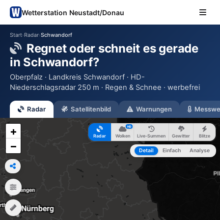
Wetterstation Neustadt/Donau
Start
Radar
Schwandorf
›
›
Regnet oder schneit es gerade
in Schwandorf?
Oberpfalz · Landkreis Schwandorf · HD-
Niederschlagsradar 250 m · Regen & Schnee · werbefrei
Radar
Satellitenbild
Warnungen
Messwe
HD
+
Radar
Wolken
Live-Summen
Gewitter
Blitze
−
Detail
Einfach
Analyse