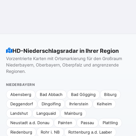
HD-Niederschlagsradar in Ihrer Region
Vorzentrierte Karten mit Ortsmarkierung für den Großraum
Niederbayern, Oberbayern, Oberpfalz und angrenzende
Regionen.
NIEDERBAYERN
Abensberg
Bad Abbach
Bad Gögging
Biburg
Deggendorf
Dingolfing
Ihrlerstein
Kelheim
Landshut
Langquaid
Mainburg
Neustadt a.d. Donau
Painten
Passau
Plattling
Riedenburg
Rohr i. NB
Rottenburg a.d. Laaber