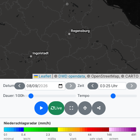
Leaflet
|
©
DWD opendata
, © OpenStreetMap, © CARTO
Datum
Zeit
Dauer:
1:00h
Tempo
Live
Niederschlagsradar (mm/h)
0.1
0.4
2.3
12
44
146
491
minimal
leicht
mäßig
stark
sehr stark
extrem