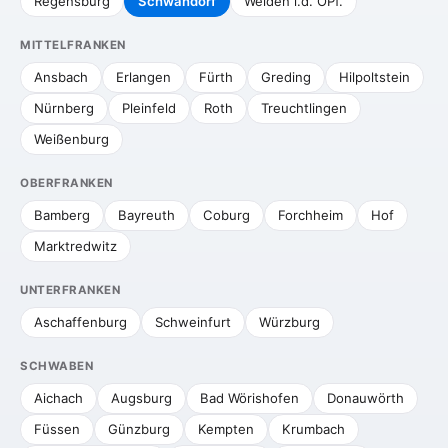
Regensburg
Schwandorf
Weiden i.d. OPf.
MITTELFRANKEN
Ansbach
Erlangen
Fürth
Greding
Hilpoltstein
Nürnberg
Pleinfeld
Roth
Treuchtlingen
Weißenburg
OBERFRANKEN
Bamberg
Bayreuth
Coburg
Forchheim
Hof
Marktredwitz
UNTERFRANKEN
Aschaffenburg
Schweinfurt
Würzburg
SCHWABEN
Aichach
Augsburg
Bad Wörishofen
Donauwörth
Füssen
Günzburg
Kempten
Krumbach