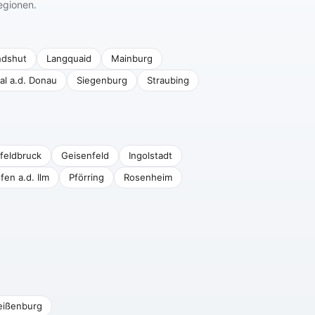
egionen.
ndshut
Langquaid
Mainburg
al a.d. Donau
Siegenburg
Straubing
feldbruck
Geisenfeld
Ingolstadt
fen a.d. Ilm
Pförring
Rosenheim
ißenburg