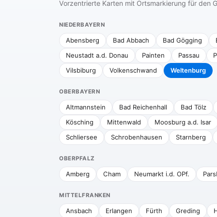
Vorzentrierte Karten mit Ortsmarkierung für de
NIEDERBAYERN
Abensberg
Bad Abbach
Bad Gögging
Neustadt a.d. Donau
Painten
Passau
P
Vilsbiburg
Volkenschwand
Weltenburg
OBERBAYERN
Altmannstein
Bad Reichenhall
Bad Tölz
Kösching
Mittenwald
Moosburg a.d. Isar
Schliersee
Schrobenhausen
Starnberg
OBERPFALZ
Amberg
Cham
Neumarkt i.d. OPf.
Pars
MITTELFRANKEN
Ansbach
Erlangen
Fürth
Greding
H