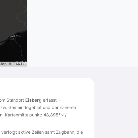
tMap, © CARTO
vom Standort
Eisberg
erfasst —
zw. Gemeindegebiet und der näheren
n. Kartenmittelpunkt: 48,898°N /
 verfolgt aktive Zellen samt Zugbahn, die