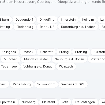
n Großraum Niederbayern, Oberbayern, Oberpfalz und angrenzende R
Biburg
Deggendorf
Dingolfing
Ihrlerstein
Kelheim
La
lattling
Riedenburg
Rohr i. NB
Rottenburg a.d. Laaber
Sa
Beilngries
Dachau
Eichstätt
Erding
Freising
Fürsten
München
Münchsmünster
Neuburg a.d. Donau
Pfaffenho
Tegernsee
Vohburg a.d. Donau
Wolnzach
berg
Regensburg
Schwandorf
Weiden i.d. OPf.
ilpoltstein
Nürnberg
Pleinfeld
Roth
Treuchtlingen
We