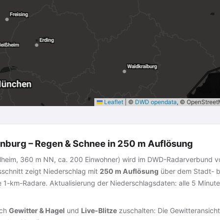
Leaflet
|
©
DWD opendata
, © OpenStree
nburg – Regen & Schnee in 250 m Auflösung
elheim, 360 m NN, ca. 200 Einwohner) wird im DWD-Radarverbund 
schnitt zeigt Niederschlag mit
250 m Auflösung
über dem Stadt- b
 1-km-Radare. Aktualisierung der Niederschlagsdaten: alle 5 Minute
ich
Gewitter & Hagel
und
Live-Blitze
zuschalten: Die Gewitteransicht