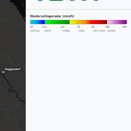
Niederschlagsradar (mm/h)
0.1
0.4
2.3
12
44
146
491
minimal
leicht
mäßig
stark
sehr stark
extrem