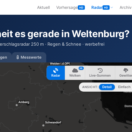
Aktuell
Vorhersage
Radar
Archiv
HD
HD
eit es gerade in Weltenburg?
erschlagsradar 250 m · Regen & Schnee · werbefrei
gen
Messwerte
HD
Radar
Wolken
Live-Summen
Gewitte
Detail
Einfach
ANSICHT: