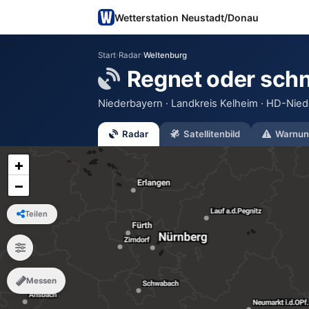
Wetterstation Neustadt/Donau
Start
›
Radar
›
Weltenburg
Regnet oder schn
Niederbayern · Landkreis Kelheim · HD-Nied
Radar
Satellitenbild
Warnun
+
−
Teilen
Messen