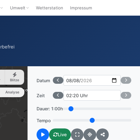
Umwelt
Wetterstation
Impressum
?
rbefrei
Datum
r
Blitze
Analyse
Zeit
Dauer:
1:00h
Tempo
Live