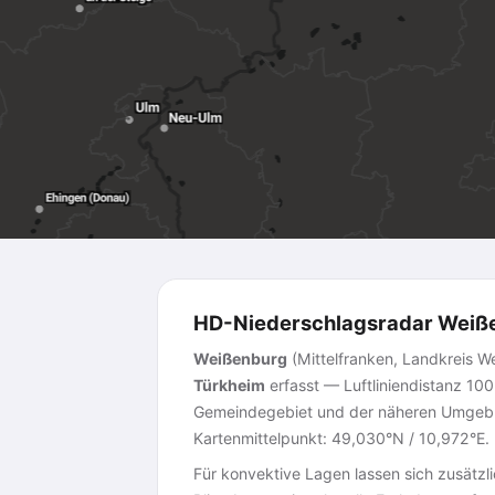
HD-Niederschlagsradar Weiße
Weißenburg
(Mittelfranken, Landkreis 
Türkheim
erfasst — Luftliniendistanz 10
Gemeindegebiet und der näheren Umgebung
Kartenmittelpunkt: 49,030°N / 10,972°E.
Für konvektive Lagen lassen sich zusätzl