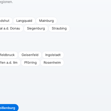
egionen.
ndshut
Langquaid
Mainburg
al a.d. Donau
Siegenburg
Straubing
feldbruck
Geisenfeld
Ingolstadt
fen a.d. Ilm
Pförring
Rosenheim
eißenburg