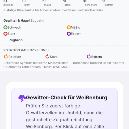
0,1
0,5
2,5
10
30
60
minimal
leicht
mäßig
stark
sehr stark
extrem
6-stufige Blau-Palette für hohen Kontrast bei Blitzen und Gewitterzellen.
Gewitter & Hagel
Zugbahn
Schwach
Mäßig
Stark
Extrem
Zugbahn
ROTATION (MESOZYKLONE)
↻
↻
↻
Rotation
Stark
Extrem
Rotierende Symbole markieren Mesozyklonen — bodennahe Rotation ist ein Indikator
für erhöhtes Tornadorisiko (Quelle: DWD MCD).
Gewitter-Check für Weißenburg
Prüfen Sie zuerst farbige
Gewitterzellen im Umfeld, dann die
gestrichelte Zugbahn Richtung
Weißenburg. Per Klick auf eine Zelle