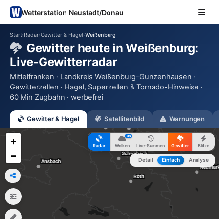
Wetterstation Neustadt/Donau
Start
Radar
Gewitter & Hagel
Weißenburg
›
›
›
Gewitter heute in Weißenburg:
Live-Gewitterradar
Mittelfranken · Landkreis Weißenburg-Gunzenhausen ·
Gewitterzellen · Hagel, Superzellen & Tornado-Hinweise ·
60 Min Zugbahn · werbefrei
Gewitter & Hagel
Satellitenbild
Warnungen
HD
+
Radar
Wolken
Live-Summen
Gewitter
Blitze
−
Detail
Einfach
Analyse