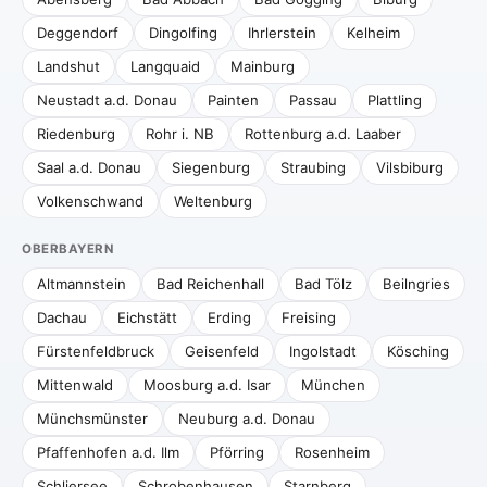
Deggendorf
Dingolfing
Ihrlerstein
Kelheim
Landshut
Langquaid
Mainburg
Neustadt a.d. Donau
Painten
Passau
Plattling
Riedenburg
Rohr i. NB
Rottenburg a.d. Laaber
Saal a.d. Donau
Siegenburg
Straubing
Vilsbiburg
Volkenschwand
Weltenburg
OBERBAYERN
Altmannstein
Bad Reichenhall
Bad Tölz
Beilngries
Dachau
Eichstätt
Erding
Freising
Fürstenfeldbruck
Geisenfeld
Ingolstadt
Kösching
Mittenwald
Moosburg a.d. Isar
München
Münchsmünster
Neuburg a.d. Donau
Pfaffenhofen a.d. Ilm
Pförring
Rosenheim
Schliersee
Schrobenhausen
Starnberg