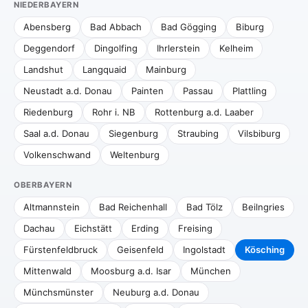
NIEDERBAYERN
Abensberg
Bad Abbach
Bad Gögging
Biburg
Deggendorf
Dingolfing
Ihrlerstein
Kelheim
Landshut
Langquaid
Mainburg
Neustadt a.d. Donau
Painten
Passau
Plattling
Riedenburg
Rohr i. NB
Rottenburg a.d. Laaber
Saal a.d. Donau
Siegenburg
Straubing
Vilsbiburg
Volkenschwand
Weltenburg
OBERBAYERN
Altmannstein
Bad Reichenhall
Bad Tölz
Beilngries
Dachau
Eichstätt
Erding
Freising
Fürstenfeldbruck
Geisenfeld
Ingolstadt
Kösching
Mittenwald
Moosburg a.d. Isar
München
Münchsmünster
Neuburg a.d. Donau