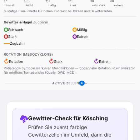
0,1
0,5
2,5
10
30
60
minimal
leicht
mäßig
stark
sehr stark
extrem
6-stufige Blau-Palette für hohen Kontrast bei Blitzen und Gewitterzellen.
Gewitter & Hagel
Zugbahn
Schwach
Mäßig
Stark
Extrem
Zugbahn
ROTATION (MESOZYKLONE)
↻
↻
↻
Rotation
Stark
Extrem
Rotierende Symbole markieren Mesozyklonen — bodennahe Rotation ist ein Indikator
für erhöhtes Tornadorisiko (Quelle: DWD MCD).
AKTIVE ZELLEN
4
Gewitter-Check für Kösching
Prüfen Sie zuerst farbige
Gewitterzellen im Umfeld, dann die
3