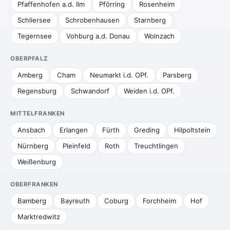
Pfaffenhofen a.d. Ilm
Pförring
Rosenheim
Schliersee
Schrobenhausen
Starnberg
Tegernsee
Vohburg a.d. Donau
Wolnzach
OBERPFALZ
Amberg
Cham
Neumarkt i.d. OPf.
Parsberg
Regensburg
Schwandorf
Weiden i.d. OPf.
MITTELFRANKEN
Ansbach
Erlangen
Fürth
Greding
Hilpoltstein
Nürnberg
Pleinfeld
Roth
Treuchtlingen
Weißenburg
OBERFRANKEN
Bamberg
Bayreuth
Coburg
Forchheim
Hof
Marktredwitz