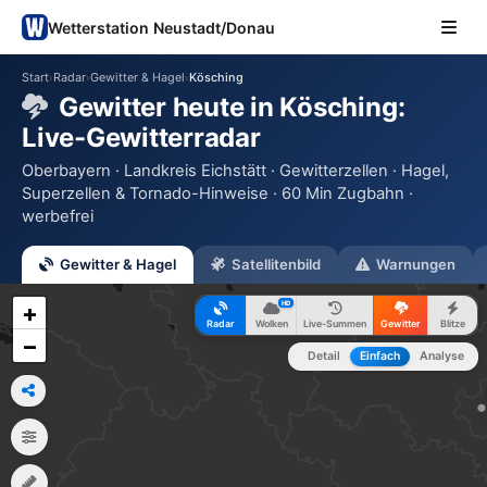
Wetterstation Neustadt/Donau
Start
Radar
Gewitter & Hagel
Kösching
›
›
›
Gewitter heute in Kösching:
Live-Gewitterradar
Oberbayern · Landkreis Eichstätt · Gewitterzellen · Hagel,
Superzellen & Tornado-Hinweise · 60 Min Zugbahn ·
werbefrei
Gewitter & Hagel
Satellitenbild
Warnungen
HD
+
Radar
Wolken
Live-Summen
Gewitter
Blitze
−
Detail
Einfach
Analyse