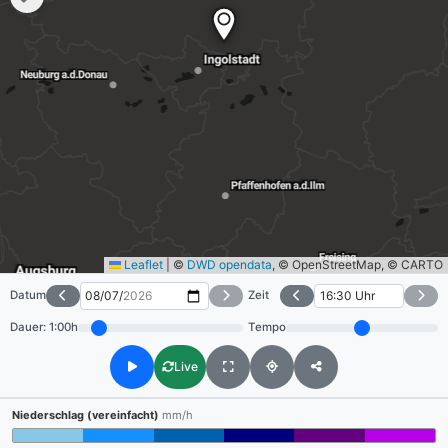
Leaflet
|
©
DWD opendata
, © OpenStreetMap, © CARTO
Datum
Zeit
Dauer:
1:00h
Tempo
Live
Niederschlag (vereinfacht)
mm/h