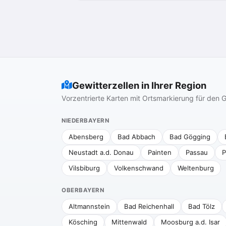
Gewitterzellen in Ihrer Region
Vorzentrierte Karten mit Ortsmarkierung für de
NIEDERBAYERN
Abensberg
Bad Abbach
Bad Gögging
Neustadt a.d. Donau
Painten
Passau
P
Vilsbiburg
Volkenschwand
Weltenburg
OBERBAYERN
Altmannstein
Bad Reichenhall
Bad Tölz
Kösching
Mittenwald
Moosburg a.d. Isar