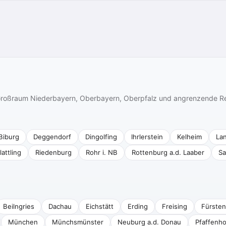
n Großraum Niederbayern, Oberbayern, Oberpfalz und angrenzende R
Biburg
Deggendorf
Dingolfing
Ihrlerstein
Kelheim
La
lattling
Riedenburg
Rohr i. NB
Rottenburg a.d. Laaber
Sa
Beilngries
Dachau
Eichstätt
Erding
Freising
Fürsten
München
Münchsmünster
Neuburg a.d. Donau
Pfaffenho