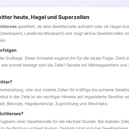
itter heute, Hagel und Superzellen
chliersee
gewittert, ob eine Gewitterzelle aufzieht oder ob Hagel droh
e (Oberbayern, Landkreis Miesbach) und zeigt aktive Gewitterzellen 
ion.
erfolgen
 die Großlage. Diese Ortsseite ergänzt ihn für die lokale Frage: Zieht 
und wie schnell bewegt sich die Zelle? Gerade bei Wärmegewittern un
itter?
ntwicklung, rote und violette Zellen für kräftige bis extreme Gewitte
ol in der Zelle ist ein wichtiger Hinweis auf organisierte Gewitter o
ad, Blitzrate, Hagelpotenzial, Zugrichtung und Windrisiko.
Schliersee?
Zugbahn einer Gewitterzelle für die nächste Stunde. Bei stabilen Zelle
ch die Richtung schnell ändern. Deshalb lohnt sich bei Gewitterlagen 