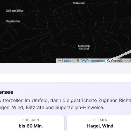
Leaflet
|
©
DWD opendata
, © OpenStree
ersee
itterzellen im Umfeld, dann die gestrichelte Zugbahn Richtu
egen, Wind, Blitzrate und Superzellen-Hinweise.
ZUGBAHN
DETAILS
bis 60 Min.
Hagel, Wind