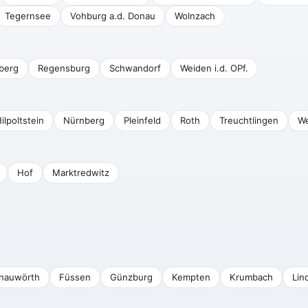
Tegernsee
Vohburg a.d. Donau
Wolnzach
berg
Regensburg
Schwandorf
Weiden i.d. OPf.
ilpoltstein
Nürnberg
Pleinfeld
Roth
Treuchtlingen
We
Hof
Marktredwitz
nauwörth
Füssen
Günzburg
Kempten
Krumbach
Lin