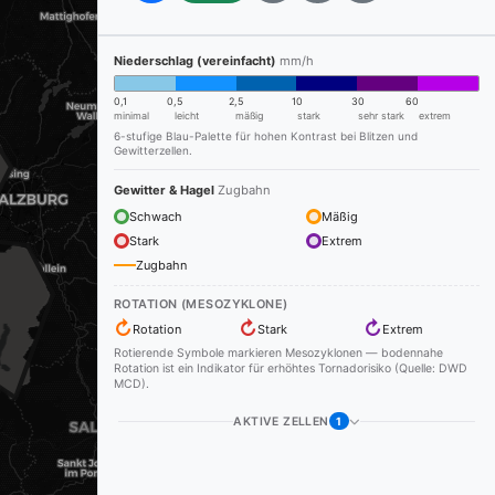
Niederschlag (vereinfacht)
mm/h
0,1
0,5
2,5
10
30
60
minimal
leicht
mäßig
stark
sehr stark
extrem
6-stufige Blau-Palette für hohen Kontrast bei Blitzen und
Gewitterzellen.
Gewitter & Hagel
Zugbahn
Schwach
Mäßig
Stark
Extrem
Zugbahn
ROTATION (MESOZYKLONE)
↻
↻
↻
Rotation
Stark
Extrem
Rotierende Symbole markieren Mesozyklonen — bodennahe
Rotation ist ein Indikator für erhöhtes Tornadorisiko (Quelle: DWD
MCD).
AKTIVE ZELLEN
1