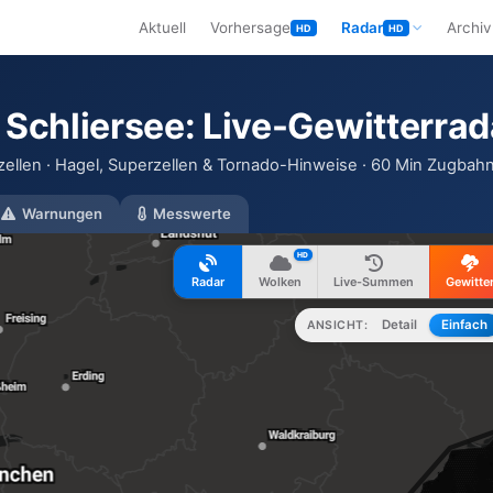
Aktuell
Vorhersage
Radar
Archiv
HD
HD
 Schliersee: Live-Gewitterrad
zellen · Hagel, Superzellen & Tornado-Hinweise · 60 Min Zugbahn
Warnungen
Messwerte
HD
Radar
Wolken
Live-Summen
Gewitte
Detail
Einfach
ANSICHT: