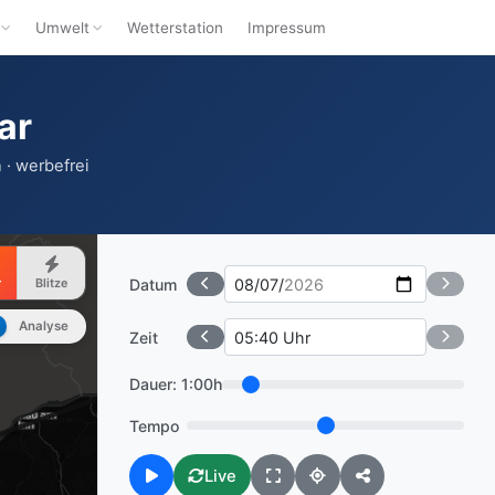
Umwelt
Wetterstation
Impressum
ar
 · werbefrei
Datum
r
Blitze
Analyse
Zeit
Dauer:
1:00h
Tempo
Live