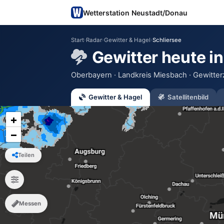
Wetterstation Neustadt/Donau
Start
›
Radar
›
Gewitter & Hagel
›
Schliersee
Gewitter heute in
Oberbayern · Landkreis Miesbach · Gewitter
60
Gewitter & Hagel
Satellitenbild
30
+
−
Teilen
Messen