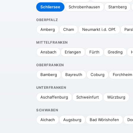
Schliersee
Schrobenhausen
Starnberg
OBERPFALZ
Amberg
Cham
Neumarkt i.d. OPf.
Pars
MITTELFRANKEN
Ansbach
Erlangen
Fürth
Greding
H
OBERFRANKEN
Bamberg
Bayreuth
Coburg
Forchheim
UNTERFRANKEN
Aschaffenburg
Schweinfurt
Würzburg
SCHWABEN
Aichach
Augsburg
Bad Wörishofen
Do