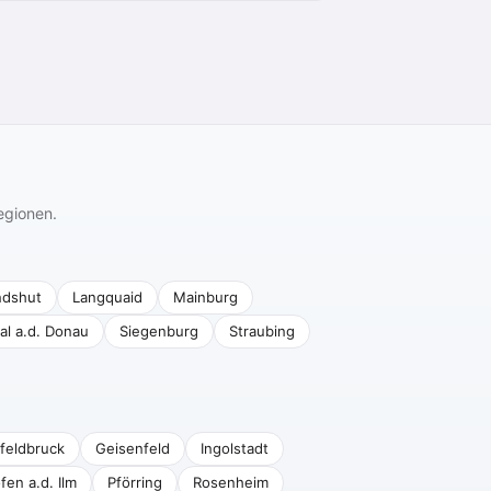
egionen.
ndshut
Langquaid
Mainburg
al a.d. Donau
Siegenburg
Straubing
feldbruck
Geisenfeld
Ingolstadt
fen a.d. Ilm
Pförring
Rosenheim