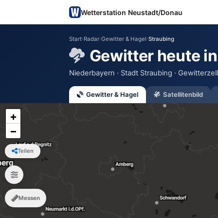
Wetterstation Neustadt/Donau
Start
›
Radar
›
Gewitter & Hagel
›
Straubing
Gewitter heute in
Niederbayern · Stadt Straubing · Gewitterze
Gewitter & Hagel
Satellitenbild
+
−
Teilen
Messen