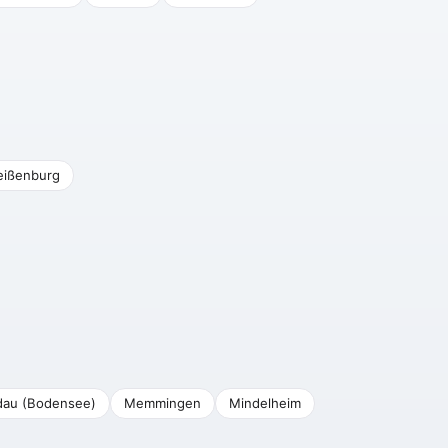
ißenburg
dau (Bodensee)
Memmingen
Mindelheim