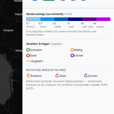
Niederschlag (vereinfacht)
mm/h
0,1
0,5
2,5
10
30
60
minimal
leicht
mäßig
stark
sehr stark
extrem
6-stufige Blau-Palette für hohen Kontrast bei Blitzen und
Gewitterzellen.
Gewitter & Hagel
Zugbahn
Schwach
Mäßig
Stark
Extrem
Zugbahn
ROTATION (MESOZYKLONE)
↻
↻
↻
Rotation
Stark
Extrem
Rotierende Symbole markieren Mesozyklonen — bodennahe
Rotation ist ein Indikator für erhöhtes Tornadorisiko (Quelle: DWD
MCD).