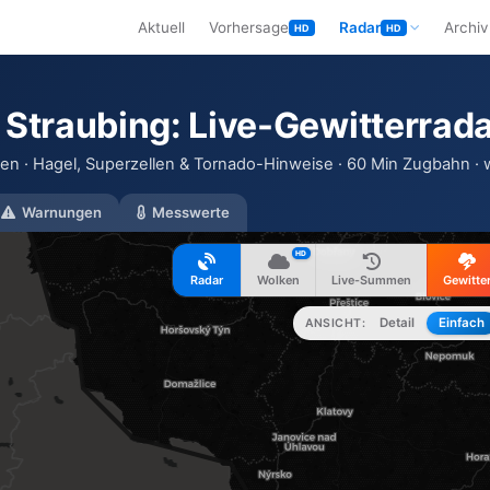
Aktuell
Vorhersage
Radar
Archiv
HD
HD
 Straubing: Live-Gewitterrad
llen · Hagel, Superzellen & Tornado-Hinweise · 60 Min Zugbahn · 
Warnungen
Messwerte
HD
Radar
Wolken
Live-Summen
Gewitte
Detail
Einfach
ANSICHT: