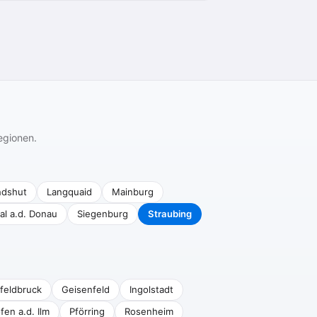
egionen.
ndshut
Langquaid
Mainburg
al a.d. Donau
Siegenburg
Straubing
feldbruck
Geisenfeld
Ingolstadt
fen a.d. Ilm
Pförring
Rosenheim