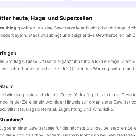
tter heute, Hagel und Superzellen
traubing
gewittert, ob eine Gewitterzelle aufzieht oder ob Hagel droht
 (Niederbayern, Stadt Straubing) und zeigt aktive Gewitterzellen mit
erfolgen
 die Großlage. Diese Ortsseite ergänzt ihn für die lokale Frage: Zieht 
und wie schnell bewegt sich die Zelle? Gerade bei Wärmegewittern un
itter?
ntwicklung, rote und violette Zellen für kräftige bis extreme Gewitte
ol in der Zelle ist ein wichtiger Hinweis auf organisierte Gewitter o
ad, Blitzrate, Hagelpotenzial, Zugrichtung und Windrisiko.
Straubing?
Zugbahn einer Gewitterzelle für die nächste Stunde. Bei stabilen Zelle
ch die Richtung schnell ändern. Deshalb lohnt sich bei Gewitterlagen 