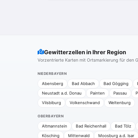
Gewitterzellen in Ihrer Region
Vorzentrierte Karten mit Ortsmarkierung für de
NIEDERBAYERN
Abensberg
Bad Abbach
Bad Gögging
Neustadt a.d. Donau
Painten
Passau
P
Vilsbiburg
Volkenschwand
Weltenburg
OBERBAYERN
Altmannstein
Bad Reichenhall
Bad Tölz
Kösching
Mittenwald
Moosburg a.d. Isar