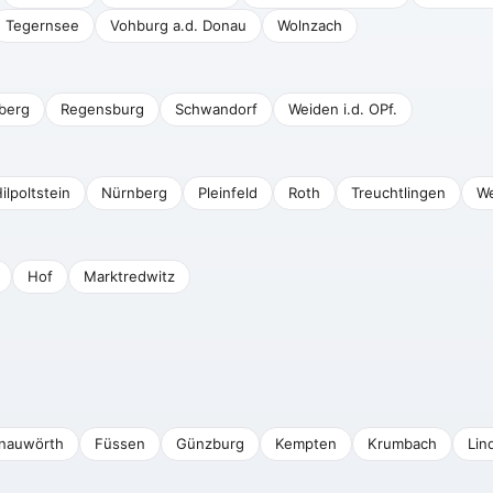
Tegernsee
Vohburg a.d. Donau
Wolnzach
berg
Regensburg
Schwandorf
Weiden i.d. OPf.
ilpoltstein
Nürnberg
Pleinfeld
Roth
Treuchtlingen
We
Hof
Marktredwitz
nauwörth
Füssen
Günzburg
Kempten
Krumbach
Lin