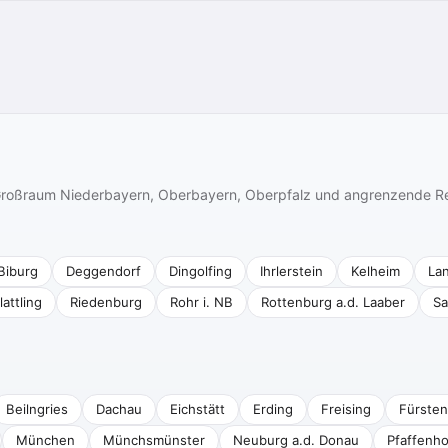
n Großraum Niederbayern, Oberbayern, Oberpfalz und angrenzende R
Biburg
Deggendorf
Dingolfing
Ihrlerstein
Kelheim
La
lattling
Riedenburg
Rohr i. NB
Rottenburg a.d. Laaber
Sa
Beilngries
Dachau
Eichstätt
Erding
Freising
Fürsten
München
Münchsmünster
Neuburg a.d. Donau
Pfaffenho