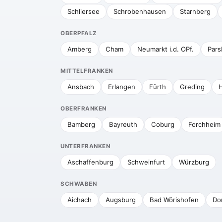
Schliersee
Schrobenhausen
Starnberg
OBERPFALZ
Amberg
Cham
Neumarkt i.d. OPf.
Pars
MITTELFRANKEN
Ansbach
Erlangen
Fürth
Greding
H
OBERFRANKEN
Bamberg
Bayreuth
Coburg
Forchheim
UNTERFRANKEN
Aschaffenburg
Schweinfurt
Würzburg
SCHWABEN
Aichach
Augsburg
Bad Wörishofen
Do