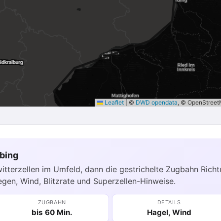
Leaflet
|
©
DWD opendata
, © OpenStree
bing
itterzellen im Umfeld, dann die gestrichelte Zugbahn Richtu
egen, Wind, Blitzrate und Superzellen-Hinweise.
ZUGBAHN
DETAILS
bis 60 Min.
Hagel, Wind