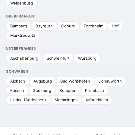
Weißenburg
OBERFRANKEN
Bamberg
Bayreuth
Coburg
Forchheim
Hof
Marktredwitz
UNTERFRANKEN
Aschaffenburg
Schweinfurt
Würzburg
SCHWABEN
Aichach
Augsburg
Bad Wörishofen
Donauwörth
Füssen
Günzburg
Kempten
Krumbach
Lindau (Bodensee)
Memmingen
Mindelheim