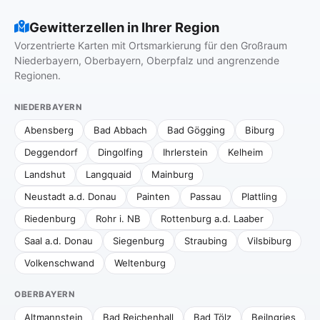
Gewitterzellen in Ihrer Region
Vorzentrierte Karten mit Ortsmarkierung für den Großraum
Niederbayern, Oberbayern, Oberpfalz und angrenzende
Regionen.
NIEDERBAYERN
Abensberg
Bad Abbach
Bad Gögging
Biburg
Deggendorf
Dingolfing
Ihrlerstein
Kelheim
Landshut
Langquaid
Mainburg
Neustadt a.d. Donau
Painten
Passau
Plattling
Riedenburg
Rohr i. NB
Rottenburg a.d. Laaber
Saal a.d. Donau
Siegenburg
Straubing
Vilsbiburg
Volkenschwand
Weltenburg
OBERBAYERN
Altmannstein
Bad Reichenhall
Bad Tölz
Beilngries