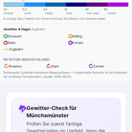
0,1
0,5
2,5
10
30
60
minimal
leicht
mäßig
stark
sehr stark
extrem
6-stufige Blau-Palette für hohen Kontrast bei Blitzen und Gewitterzellen.
Gewitter & Hagel
Zugbahn
Schwach
Mäßig
Stark
Extrem
Zugbahn
ROTATION (MESOZYKLONE)
↻
↻
↻
Rotation
Stark
Extrem
Rotierende Symbole markieren Mesozyklonen — bodennahe Rotation ist ein Indikator
für erhöhtes Tornadorisiko (Quelle: DWD MCD).
Gewitter-Check für
Münchsmünster
Prüfen Sie zuerst farbige
Gewitterzellen im Umfeld, dann die