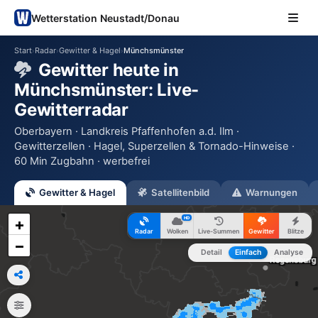
Wetterstation Neustadt/Donau
Start
Radar
Gewitter & Hagel
Münchsmünster
›
›
›
Gewitter heute in
Münchsmünster: Live-
Gewitterradar
Oberbayern · Landkreis Pfaffenhofen a.d. Ilm ·
Gewitterzellen · Hagel, Superzellen & Tornado-Hinweise ·
60 Min Zugbahn · werbefrei
Gewitter & Hagel
Satellitenbild
Warnungen
HD
+
Radar
Wolken
Live-Summen
Gewitter
Blitze
−
Detail
Einfach
Analyse