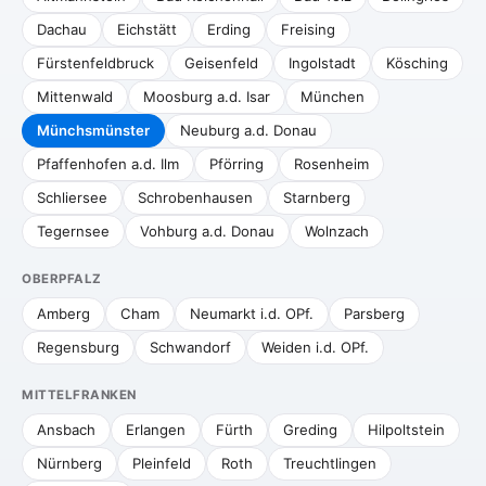
Dachau
Eichstätt
Erding
Freising
Fürstenfeldbruck
Geisenfeld
Ingolstadt
Kösching
Mittenwald
Moosburg a.d. Isar
München
Münchsmünster
Neuburg a.d. Donau
Pfaffenhofen a.d. Ilm
Pförring
Rosenheim
Schliersee
Schrobenhausen
Starnberg
Tegernsee
Vohburg a.d. Donau
Wolnzach
OBERPFALZ
Amberg
Cham
Neumarkt i.d. OPf.
Parsberg
Regensburg
Schwandorf
Weiden i.d. OPf.
MITTELFRANKEN
Ansbach
Erlangen
Fürth
Greding
Hilpoltstein
Nürnberg
Pleinfeld
Roth
Treuchtlingen