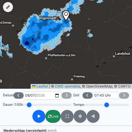
Leaflet
|
©
DWD opendata
, © OpenStreetMap, © CARTO
Datum
Zeit
Dauer:
1:00h
Tempo
Live
Niederschlag (vereinfacht)
mm/h