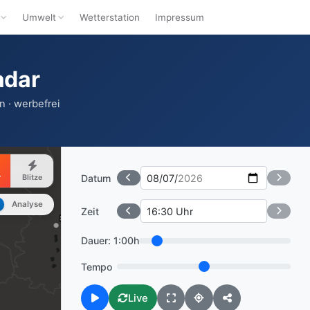
Umwelt
Wetterstation
Impressum
adar
 · werbefrei
Datum
r
Blitze
Analyse
Zeit
Dauer:
1:00h
Tempo
Live