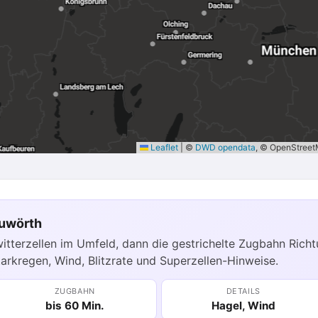
Leaflet
|
©
DWD opendata
, © OpenStree
auwörth
witterzellen im Umfeld, dann die gestrichelte Zugbahn Rich
tarkregen, Wind, Blitzrate und Superzellen-Hinweise.
ZUGBAHN
DETAILS
bis 60 Min.
Hagel, Wind