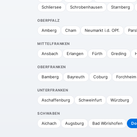
Schliersee
Schrobenhausen
Starnberg
OBERPFALZ
Amberg
Cham
Neumarkt i.d. OPf.
Pars
MITTELFRANKEN
Ansbach
Erlangen
Fürth
Greding
H
OBERFRANKEN
Bamberg
Bayreuth
Coburg
Forchheim
UNTERFRANKEN
Aschaffenburg
Schweinfurt
Würzburg
SCHWABEN
Aichach
Augsburg
Bad Wörishofen
Do