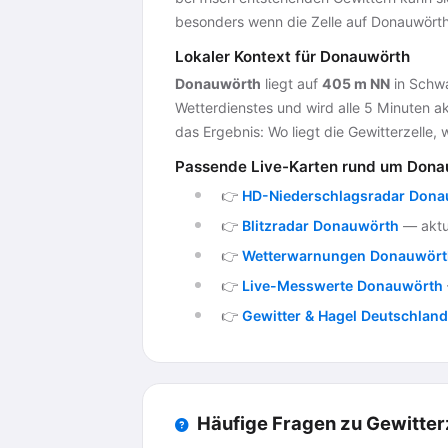
besonders wenn die Zelle auf Donauwörth
Lokaler Kontext für Donauwörth
30
60
Donauwörth
liegt auf
405 m NN
in Schwa
Wetterdienstes und wird alle 5 Minuten ak
das Ergebnis: Wo liegt die Gewitterzelle, 
Passende Live-Karten rund um Dona
👉
HD-Niederschlagsradar Dona
👉
Blitzradar Donauwörth
— aktue
👉
Wetterwarnungen Donauwört
👉
Live-Messwerte Donauwörth
👉
Gewitter & Hagel Deutschland
Häufige Fragen zu Gewitter