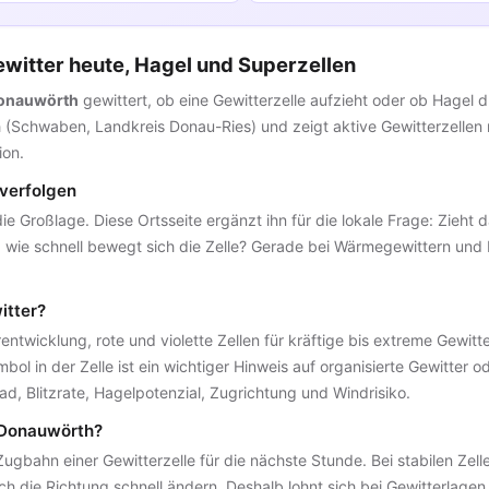
witter heute, Hagel und Superzellen
60
60
Donauwörth
gewittert, ob eine Gewitterzelle aufzieht oder ob Hagel dr
30
30
th (Schwaben, Landkreis Donau-Ries) und zeigt aktive Gewitterzellen
ion.
 verfolgen
 die Großlage. Diese Ortsseite ergänzt ihn für die lokale Frage: Zieht
und wie schnell bewegt sich die Zelle? Gerade bei Wärmegewittern un
itter?
ntwicklung, rote und violette Zellen für kräftige bis extreme Gewitte
ol in der Zelle ist ein wichtiger Hinweis auf organisierte Gewitter o
ad, Blitzrate, Hagelpotenzial, Zugrichtung und Windrisiko.
 Donauwörth?
Zugbahn einer Gewitterzelle für die nächste Stunde. Bei stabilen Zelle
ch die Richtung schnell ändern. Deshalb lohnt sich bei Gewitterlagen 