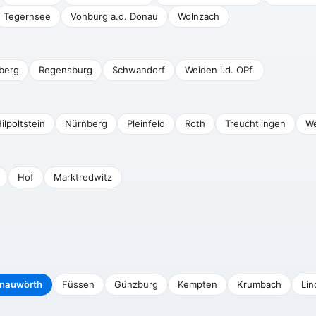
Tegernsee
Vohburg a.d. Donau
Wolnzach
berg
Regensburg
Schwandorf
Weiden i.d. OPf.
ilpoltstein
Nürnberg
Pleinfeld
Roth
Treuchtlingen
We
Hof
Marktredwitz
nauwörth
Füssen
Günzburg
Kempten
Krumbach
Lin