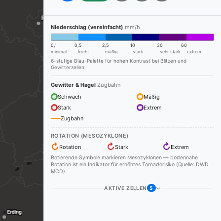
Niederschlag (vereinfacht)
mm/h
0,1
0,5
2,5
10
30
60
minimal
leicht
mäßig
stark
sehr stark
extrem
6-stufige Blau-Palette für hohen Kontrast bei Blitzen und
Gewitterzellen.
Gewitter & Hagel
Zugbahn
Schwach
Mäßig
Stark
Extrem
Zugbahn
ROTATION (MESOZYKLONE)
↻
↻
↻
Rotation
Stark
Extrem
Rotierende Symbole markieren Mesozyklonen — bodennahe
Rotation ist ein Indikator für erhöhtes Tornadorisiko (Quelle: DWD
MCD).
AKTIVE ZELLEN
5