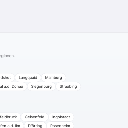
egionen.
ndshut
Langquaid
Mainburg
al a.d. Donau
Siegenburg
Straubing
feldbruck
Geisenfeld
Ingolstadt
fen a.d. Ilm
Pförring
Rosenheim