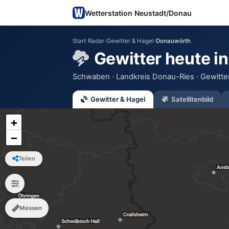
Wetterstation Neustadt/Donau
Start
›
Radar
›
Gewitter & Hagel
›
Donauwörth
Gewitter heute i
Schwaben · Landkreis Donau-Ries · Gewitter
Gewitter & Hagel
Satellitenbild
+
−
Teilen
Messen