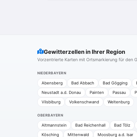
Gewitterzellen in Ihrer Region
Vorzentrierte Karten mit Ortsmarkierung für de
NIEDERBAYERN
Abensberg
Bad Abbach
Bad Gögging
Neustadt a.d. Donau
Painten
Passau
P
Vilsbiburg
Volkenschwand
Weltenburg
OBERBAYERN
Altmannstein
Bad Reichenhall
Bad Tölz
Kösching
Mittenwald
Moosburg a.d. Isar