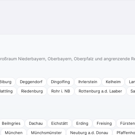
n Großraum Niederbayern, Oberbayern, Oberpfalz und angrenzende R
Biburg
Deggendorf
Dingolfing
Ihrlerstein
Kelheim
La
lattling
Riedenburg
Rohr i. NB
Rottenburg a.d. Laaber
Sa
Beilngries
Dachau
Eichstätt
Erding
Freising
Fürsten
München
Münchsmünster
Neuburg a.d. Donau
Pfaffenho