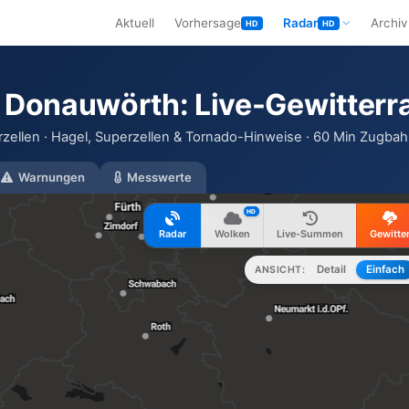
Aktuell
Vorhersage
Radar
Archiv
HD
HD
n Donauwörth: Live-Gewitterr
zellen · Hagel, Superzellen & Tornado-Hinweise · 60 Min Zugbahn
Warnungen
Messwerte
HD
Radar
Wolken
Live-Summen
Gewitte
Detail
Einfach
ANSICHT: