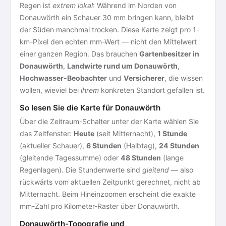
Regen ist
extrem lokal
: Während im Norden von
Donauwörth ein Schauer 30 mm bringen kann, bleibt
der Süden manchmal trocken. Diese Karte zeigt pro 1-
km-Pixel den echten mm-Wert — nicht den Mittelwert
einer ganzen Region. Das brauchen
Gartenbesitzer in
Donauwörth
,
Landwirte rund um Donauwörth
,
Hochwasser-Beobachter
und
Versicherer
, die wissen
wollen, wieviel bei
ihrem
konkreten Standort gefallen ist.
So lesen Sie die Karte für Donauwörth
Über die Zeitraum-Schalter unter der Karte wählen Sie
das Zeitfenster:
Heute
(seit Mitternacht),
1 Stunde
(aktueller Schauer),
6 Stunden
(Halbtag),
24 Stunden
(gleitende Tagessumme) oder
48 Stunden
(lange
Regenlagen). Die Stundenwerte sind
gleitend
— also
rückwärts vom aktuellen Zeitpunkt gerechnet, nicht ab
Mitternacht. Beim Hineinzoomen erscheint die exakte
mm-Zahl pro Kilometer-Raster über Donauwörth.
Donauwörth-Topografie und