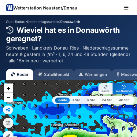
Wetterstation Neustadt/Donau
Start
Radar
Niederschlagssumme
Donauwörth
›
›
›
Wieviel hat es in Donauwörth
geregnet?
Schwaben · Landkreis Donau-Ries · Niederschlagssumme
heute & gestern in l/m² · 1, 6, 24 und 48 Stunden (gleitend)
· alle 15min neu · werbefrei
Radar
Satellitenbild
Warnungen
Messwe
+
Radar
Live-Summen
−
Heute
1 Std.
6 Std.
24 Std.
48 Std.