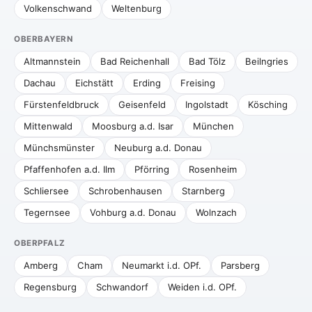
Volkenschwand
Weltenburg
OBERBAYERN
Altmannstein
Bad Reichenhall
Bad Tölz
Beilngries
Dachau
Eichstätt
Erding
Freising
Fürstenfeldbruck
Geisenfeld
Ingolstadt
Kösching
Mittenwald
Moosburg a.d. Isar
München
Münchsmünster
Neuburg a.d. Donau
Pfaffenhofen a.d. Ilm
Pförring
Rosenheim
Schliersee
Schrobenhausen
Starnberg
Tegernsee
Vohburg a.d. Donau
Wolnzach
OBERPFALZ
Amberg
Cham
Neumarkt i.d. OPf.
Parsberg
Regensburg
Schwandorf
Weiden i.d. OPf.