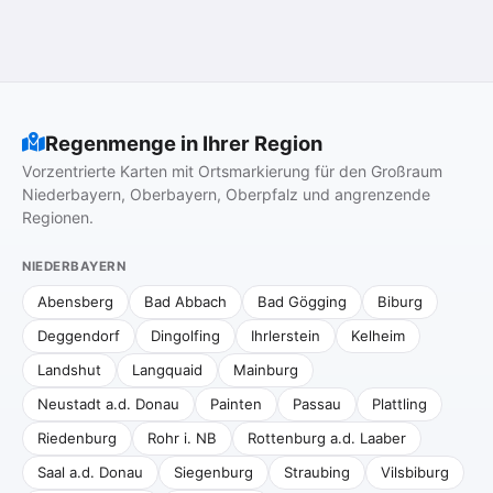
Regenmenge in Ihrer Region
Vorzentrierte Karten mit Ortsmarkierung für den Großraum
Niederbayern, Oberbayern, Oberpfalz und angrenzende
Regionen.
NIEDERBAYERN
Abensberg
Bad Abbach
Bad Gögging
Biburg
Deggendorf
Dingolfing
Ihrlerstein
Kelheim
Landshut
Langquaid
Mainburg
Neustadt a.d. Donau
Painten
Passau
Plattling
Riedenburg
Rohr i. NB
Rottenburg a.d. Laaber
Saal a.d. Donau
Siegenburg
Straubing
Vilsbiburg