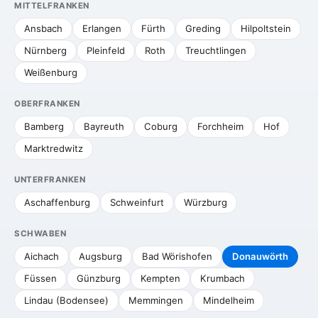
MITTELFRANKEN
Ansbach
Erlangen
Fürth
Greding
Hilpoltstein
Nürnberg
Pleinfeld
Roth
Treuchtlingen
Weißenburg
OBERFRANKEN
Bamberg
Bayreuth
Coburg
Forchheim
Hof
Marktredwitz
UNTERFRANKEN
Aschaffenburg
Schweinfurt
Würzburg
SCHWABEN
Aichach
Augsburg
Bad Wörishofen
Donauwörth
Füssen
Günzburg
Kempten
Krumbach
Lindau (Bodensee)
Memmingen
Mindelheim