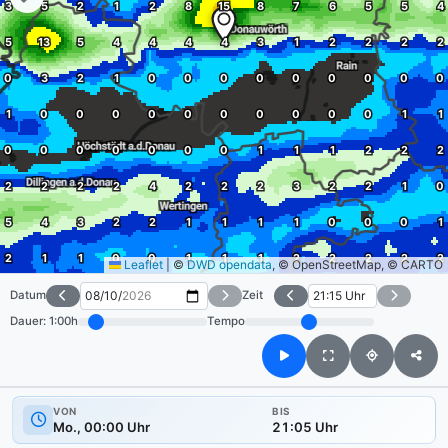
Leaflet
|
©
DWD opendata
, © OpenStreetMap, © CARTO
Datum
Zeit
Dauer:
1:00h
Tempo
VON
BIS
Mo., 00:00 Uhr
21:05 Uhr