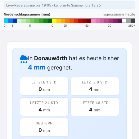
Live-Radarsumme bis 19:05 · kalibrierte Summen bis 18:25
Niederschlagssumme (mm)
Tagessumme heute
0,1
1
5
10
25
50
100
350+
In
Donauwörth
hat es heute bisher
4 mm
geregnet.
LETZTE 1 STD
LETZTE 6 STD
0
4
mm
mm
LETZTE 24 STD
LETZTE 48 STD
4
4
mm
mm
GESTERN
0
mm