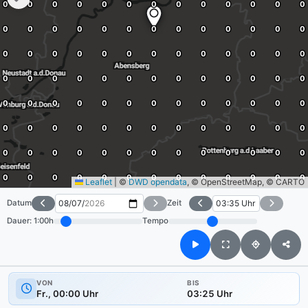
Leaflet
|
©
DWD opendata
, © OpenStreetMap, © CARTO
Datum
Zeit
Dauer:
1:00h
Tempo
VON
BIS
Fr., 00:00 Uhr
03:25 Uhr