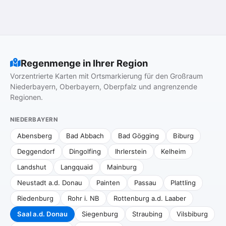
Regenmenge in Ihrer Region
Vorzentrierte Karten mit Ortsmarkierung für den Großraum
Niederbayern, Oberbayern, Oberpfalz und angrenzende
Regionen.
NIEDERBAYERN
Abensberg
Bad Abbach
Bad Gögging
Biburg
Deggendorf
Dingolfing
Ihrlerstein
Kelheim
Landshut
Langquaid
Mainburg
Neustadt a.d. Donau
Painten
Passau
Plattling
Riedenburg
Rohr i. NB
Rottenburg a.d. Laaber
Saal a.d. Donau
Siegenburg
Straubing
Vilsbiburg