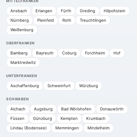
MITTELFRANKEN
Ansbach
Erlangen
Fürth
Greding
Hilpoltstein
Nürnberg
Pleinfeld
Roth
Treuchtlingen
Weißenburg
OBERFRANKEN
Bamberg
Bayreuth
Coburg
Forchheim
Hof
Marktredwitz
UNTERFRANKEN
Aschaffenburg
Schweinfurt
Würzburg
SCHWABEN
Aichach
Augsburg
Bad Wörishofen
Donauwörth
Füssen
Günzburg
Kempten
Krumbach
Lindau (Bodensee)
Memmingen
Mindelheim