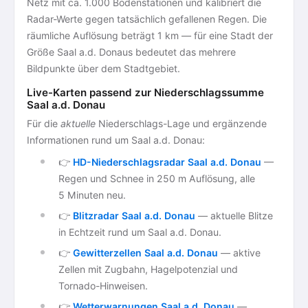
Netz mit ca. 1.000 Bodenstationen und kalibriert die
Radar-Werte gegen tatsächlich gefallenen Regen. Die
räumliche Auflösung beträgt 1 km — für eine Stadt der
Größe Saal a.d. Donaus bedeutet das mehrere
Bildpunkte über dem Stadtgebiet.
Live-Karten passend zur Niederschlagssumme
Saal a.d. Donau
Für die
aktuelle
Niederschlags-Lage und ergänzende
Informationen rund um Saal a.d. Donau:
👉
HD-Niederschlagsradar Saal a.d. Donau
—
Regen und Schnee in 250 m Auflösung, alle
5 Minuten neu.
👉
Blitzradar Saal a.d. Donau
— aktuelle Blitze
in Echtzeit rund um Saal a.d. Donau.
👉
Gewitterzellen Saal a.d. Donau
— aktive
Zellen mit Zugbahn, Hagelpotenzial und
Tornado-Hinweisen.
👉
Wetterwarnungen Saal a.d. Donau
—