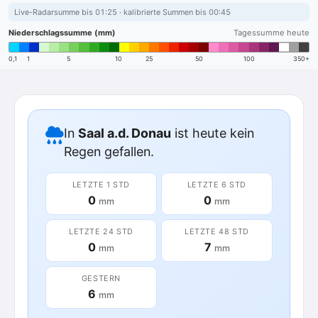
Live-Radarsumme bis 01:25 · kalibrierte Summen bis 00:45
Niederschlagssumme (mm)
Tagessumme heute
0,1
1
5
10
25
50
100
350+
In
Saal a.d. Donau
ist heute kein
Regen gefallen.
LETZTE 1 STD
LETZTE 6 STD
0
0
mm
mm
LETZTE 24 STD
LETZTE 48 STD
0
7
mm
mm
GESTERN
6
mm