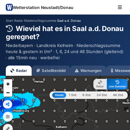
Wetterstation Neustadt/Donau
Start
Radar
Niederschlagssumme
Saal a.d. Donau
›
›
›
Wieviel hat es in Saal a.d. Donau
geregnet?
Niederbayern · Landkreis Kelheim · Niederschlagssumme
heute & gestern in l/m² · 1, 6, 24 und 48 Stunden (gleitend)
· alle 15min neu · werbefrei
Radar
Satellitenbild
Warnungen
Messwe
+
Radar
Live-Summen
−
Heute
1 Std.
6 Std.
24 Std.
48 Std.