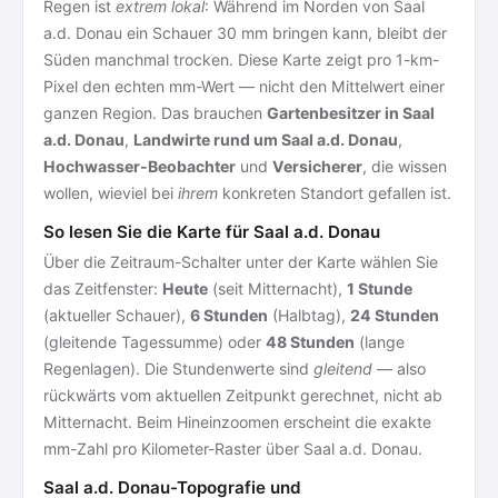
Regen ist
extrem lokal
: Während im Norden von Saal
a.d. Donau ein Schauer 30 mm bringen kann, bleibt der
Süden manchmal trocken. Diese Karte zeigt pro 1-km-
Pixel den echten mm-Wert — nicht den Mittelwert einer
ganzen Region. Das brauchen
Gartenbesitzer in Saal
a.d. Donau
,
Landwirte rund um Saal a.d. Donau
,
Hochwasser-Beobachter
und
Versicherer
, die wissen
wollen, wieviel bei
ihrem
konkreten Standort gefallen ist.
So lesen Sie die Karte für Saal a.d. Donau
Über die Zeitraum-Schalter unter der Karte wählen Sie
das Zeitfenster:
Heute
(seit Mitternacht),
1 Stunde
(aktueller Schauer),
6 Stunden
(Halbtag),
24 Stunden
(gleitende Tagessumme) oder
48 Stunden
(lange
Regenlagen). Die Stundenwerte sind
gleitend
— also
rückwärts vom aktuellen Zeitpunkt gerechnet, nicht ab
Mitternacht. Beim Hineinzoomen erscheint die exakte
mm-Zahl pro Kilometer-Raster über Saal a.d. Donau.
Saal a.d. Donau-Topografie und