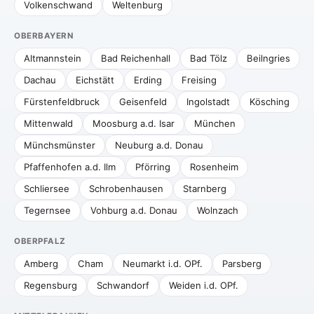
Volkenschwand
Weltenburg
OBERBAYERN
Altmannstein
Bad Reichenhall
Bad Tölz
Beilngries
Dachau
Eichstätt
Erding
Freising
Fürstenfeldbruck
Geisenfeld
Ingolstadt
Kösching
Mittenwald
Moosburg a.d. Isar
München
Münchsmünster
Neuburg a.d. Donau
Pfaffenhofen a.d. Ilm
Pförring
Rosenheim
Schliersee
Schrobenhausen
Starnberg
Tegernsee
Vohburg a.d. Donau
Wolnzach
OBERPFALZ
Amberg
Cham
Neumarkt i.d. OPf.
Parsberg
Regensburg
Schwandorf
Weiden i.d. OPf.