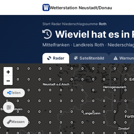
Wetterstation Neustadt/Donau
Start
›
Radar
›
Niederschlagssumme
›
Roth
Wieviel hat es in
Mittelfranken · Landkreis Roth · Niederschla
Radar
Satellitenbild
Warnun
+
−
Teilen
Messen