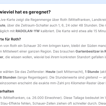
eviel hat es geregnet?
Live-Karte zeigt die Regenmenge über Roth (Mittelfranken, Landkre
ute
, über die Zeitraum-Schalter auch 1, 6, 24 oder 48 Stunden. Di
äglich mit
RADOLAN-YW
kalibriert. Die Karte wird etwa alle 15 Min
te für Roth?
n von Roth ein Schauer 30 mm bringen kann, bleibt der Süden manch
n Mittelwert einer ganzen Region. Das brauchen
Gartenbesitzer in 
er
, die wissen wollen, wieviel bei
ihrem
konkreten Standort gefallen is
e wählen Sie das Zeitfenster:
Heute
(seit Mitternacht),
1 Stunde
(akt
8 Stunden
(lange Regenlagen). Die Stundenwerte sind
gleitend
— al
neinzoomen erscheint die exakte mm-Zahl pro Kilometer-Raster über 
erhalten
h (Mittelfranken, ca. 26.000 Einwohner). Diese Tallage bedeutet im
u-Effekte fehlen, Schauer-Zellen ziehen oft schneller durch. Dieser