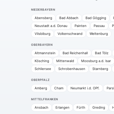
NIEDERBAYERN
Abensberg
Bad Abbach
Bad Gögging
Neustadt a.d. Donau
Painten
Passau
P
Vilsbiburg
Volkenschwand
Weltenburg
OBERBAYERN
Altmannstein
Bad Reichenhall
Bad Tölz
Kösching
Mittenwald
Moosburg a.d. Isar
Schliersee
Schrobenhausen
Starnberg
OBERPFALZ
Amberg
Cham
Neumarkt i.d. OPf.
Pars
MITTELFRANKEN
Ansbach
Erlangen
Fürth
Greding
H