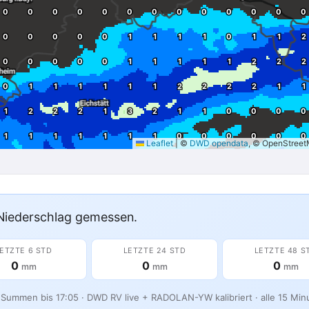
Leaflet
|
©
DWD opendata
, © OpenStree
Niederschlag gemessen.
ETZTE 6 STD
LETZTE 24 STD
LETZTE 48 S
0
0
0
mm
mm
mm
 Summen bis 17:05 · DWD RV live + RADOLAN-YW kalibriert · alle 15 Minu