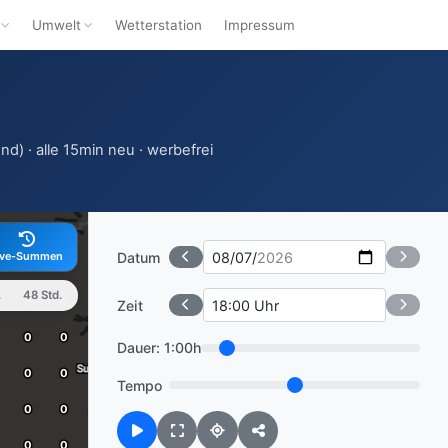
Umwelt
Wetterstation
Impressum
nd) · alle 15min neu · werbefrei
Datum
ive-Summen
.
48 Std.
Zeit
Dauer:
1:00h
Tempo