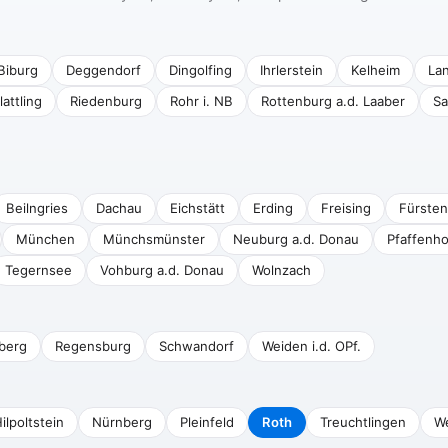
Biburg
Deggendorf
Dingolfing
Ihrlerstein
Kelheim
La
lattling
Riedenburg
Rohr i. NB
Rottenburg a.d. Laaber
Sa
Beilngries
Dachau
Eichstätt
Erding
Freising
Fürsten
München
Münchsmünster
Neuburg a.d. Donau
Pfaffenho
Tegernsee
Vohburg a.d. Donau
Wolnzach
berg
Regensburg
Schwandorf
Weiden i.d. OPf.
ilpoltstein
Nürnberg
Pleinfeld
Roth
Treuchtlingen
W