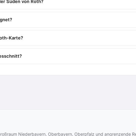
der Süden von Roth?
egnet?
oth-Karte?
resschnitt?
n Großraum Niederbayern, Oberbayern, Oberpfalz und angrenzende R