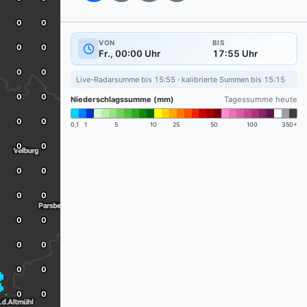
VON
BIS
Fr., 00:00 Uhr
17:55 Uhr
Live-Radarsumme bis 15:55 · kalibrierte Summen bis 15:15
Niederschlagssumme (mm)
Tagessumme heute
0,1
1
5
10
25
50
100
350+