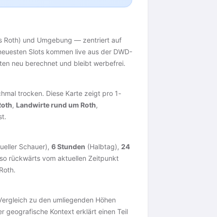
is Roth) und Umgebung — zentriert auf
e neuesten Slots kommen live aus der DWD-
uten neu berechnet und bleibt werbefrei.
mal trocken. Diese Karte zeigt pro 1-
Roth
,
Landwirte rund um Roth
,
t.
ueller Schauer),
6 Stunden
(Halbtag),
24
so rückwärts vom aktuellen Zeitpunkt
Roth.
 Vergleich zu den umliegenden Höhen
 geografische Kontext erklärt einen Teil