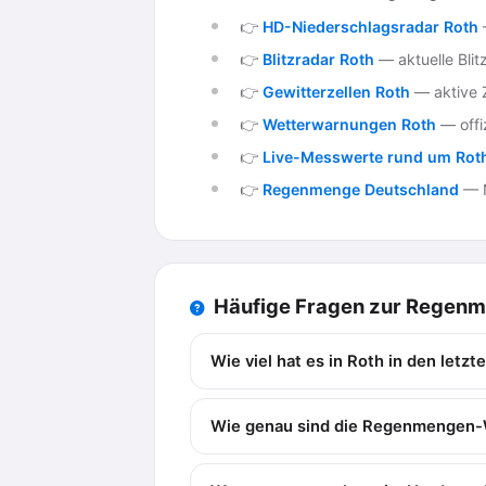
👉
HD-Niederschlagsradar Roth
👉
Blitzradar Roth
— aktuelle Blit
👉
Gewitterzellen Roth
— aktive Z
👉
Wetterwarnungen Roth
— offi
👉
Live-Messwerte rund um Rot
👉
Regenmenge Deutschland
— N
Häufige Fragen zur Regen
Wie viel hat es in Roth in den let
Wie genau sind die Regenmengen-