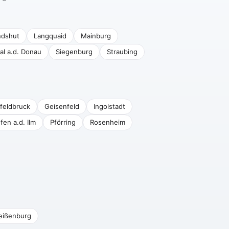
ndshut
Langquaid
Mainburg
al a.d. Donau
Siegenburg
Straubing
feldbruck
Geisenfeld
Ingolstadt
fen a.d. Ilm
Pförring
Rosenheim
eißenburg