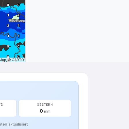
tMap, © CARTO
TD
GESTERN
0
mm
ten aktualisiert