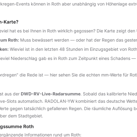
regen-Events können in Roth aber unabhängig von Höhenlage extre
th-Karte?
viel hat es bei Ihnen in Roth wirklich gegossen? Die Karte zeigt den
 um Roth:
Muss bewässert werden — oder hat der Regen das gest
ken:
Wieviel ist in den letzten 48 Stunden im Einzugsgebiet von Roth
eviel Niederschlag gab es in Roth zum Zeitpunkt eines Schadens — 
dregen" die Rede ist — hier sehen Sie die echten mm-Werte für R
st aus der
DWD-RV-Live-Radarsumme
. Sobald das kalibrierte Ni
n Live-Slots automatisch. RADOLAN-YW kombiniert das deutsche Wette
Werte gegen tatsächlich gefallenen Regen. Die räumliche Auflösung b
über dem Stadtgebiet.
lagssumme Roth
rgänzende Informationen rund um Roth: