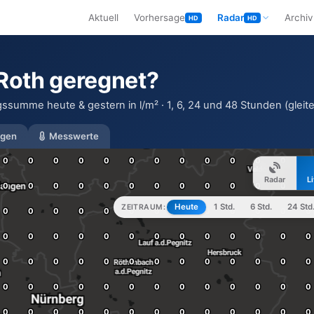
Aktuell
Vorhersage
Radar
Archiv
HD
HD
 Roth geregnet?
gssumme heute & gestern in l/m² · 1, 6, 24 und 48 Stunden (gleite
gen
Messwerte
Radar
L
Heute
1 Std.
6 Std.
24 Std
ZEITRAUM: