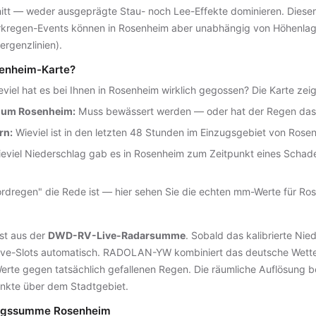
tt — weder ausgeprägte Stau- noch Lee-Effekte dominieren. Dieser g
regen-Events können in Rosenheim aber unabhängig von Höhenlage
ergenzlinien).
osenheim-Karte?
viel hat es bei Ihnen in Rosenheim wirklich gegossen? Die Karte zei
d um Rosenheim:
Muss bewässert werden — oder hat der Regen da
rn:
Wieviel ist in den letzten 48 Stunden im Einzugsgebiet von Rose
eviel Niederschlag gab es in Rosenheim zum Zeitpunkt eines Schad
dregen" die Rede ist — hier sehen Sie die echten mm-Werte für 
st aus der
DWD-RV-Live-Radarsumme
. Sobald das kalibrierte Ni
n Live-Slots automatisch. RADOLAN-YW kombiniert das deutsche Wette
Werte gegen tatsächlich gefallenen Regen. Die räumliche Auflösung b
nkte über dem Stadtgebiet.
lagssumme Rosenheim