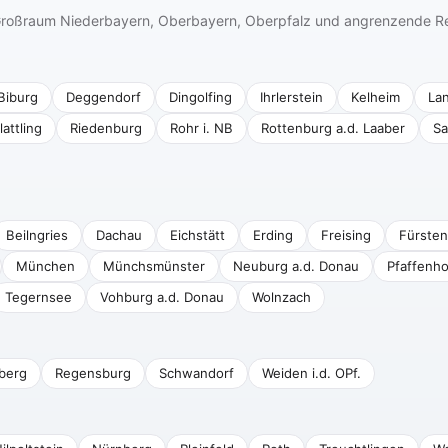
n Großraum Niederbayern, Oberbayern, Oberpfalz und angrenzende R
Biburg
Deggendorf
Dingolfing
Ihrlerstein
Kelheim
La
lattling
Riedenburg
Rohr i. NB
Rottenburg a.d. Laaber
Sa
Beilngries
Dachau
Eichstätt
Erding
Freising
Fürsten
München
Münchsmünster
Neuburg a.d. Donau
Pfaffenho
Tegernsee
Vohburg a.d. Donau
Wolnzach
berg
Regensburg
Schwandorf
Weiden i.d. OPf.