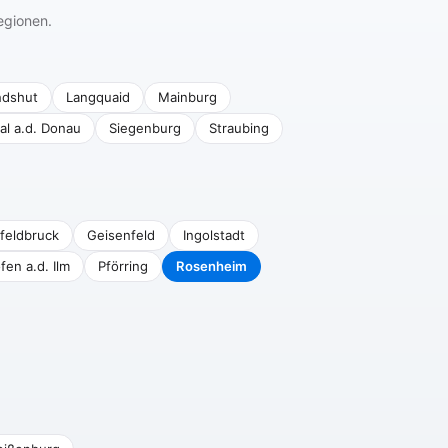
egionen.
ndshut
Langquaid
Mainburg
al a.d. Donau
Siegenburg
Straubing
feldbruck
Geisenfeld
Ingolstadt
fen a.d. Ilm
Pförring
Rosenheim