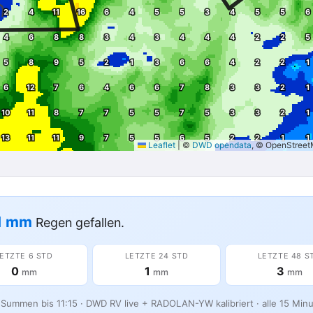
Leaflet
|
©
DWD opendata
, © OpenStree
1 mm
Regen gefallen.
ETZTE 6 STD
LETZTE 24 STD
LETZTE 48 S
0
1
3
mm
mm
mm
 Summen bis 11:15 · DWD RV live + RADOLAN-YW kalibriert · alle 15 Minut