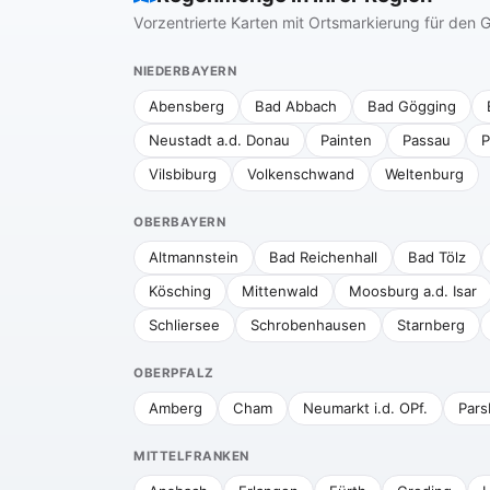
Vorzentrierte Karten mit Ortsmarkierung für de
NIEDERBAYERN
Abensberg
Bad Abbach
Bad Gögging
Neustadt a.d. Donau
Painten
Passau
P
Vilsbiburg
Volkenschwand
Weltenburg
OBERBAYERN
Altmannstein
Bad Reichenhall
Bad Tölz
Kösching
Mittenwald
Moosburg a.d. Isar
Schliersee
Schrobenhausen
Starnberg
OBERPFALZ
Amberg
Cham
Neumarkt i.d. OPf.
Pars
MITTELFRANKEN