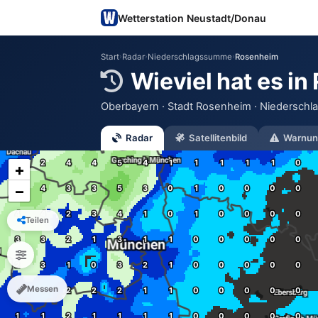
Wetterstation Neustadt/Donau
Start
›
Radar
›
Niederschlagssumme
›
Rosenheim
Wieviel hat es i
Oberbayern · Stadt Rosenheim · Niederschlag
Radar
Satellitenbild
Warnun
+
−
Teilen
Messen