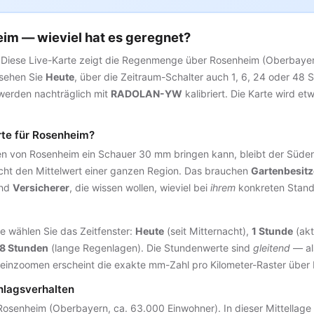
m — wieviel hat es geregnet?
 Diese Live-Karte zeigt die Regenmenge über Rosenheim (Oberbay
 sehen Sie
Heute
, über die Zeitraum-Schalter auch 1, 6, 24 oder 48 
erden nachträglich mit
RADOLAN-YW
kalibriert. Die Karte wird e
te für Rosenheim?
n von Rosenheim ein Schauer 30 mm bringen kann, bleibt der Süden
cht den Mittelwert einer ganzen Region. Das brauchen
Gartenbesitz
nd
Versicherer
, die wissen wollen, wieviel bei
ihrem
konkreten Standor
e wählen Sie das Zeitfenster:
Heute
(seit Mitternacht),
1 Stunde
(akt
8 Stunden
(lange Regenlagen). Die Stundenwerte sind
gleitend
— al
ineinzoomen erscheint die exakte mm-Zahl pro Kilometer-Raster über
hlagsverhalten
Rosenheim (Oberbayern, ca. 63.000 Einwohner). In dieser Mittellag