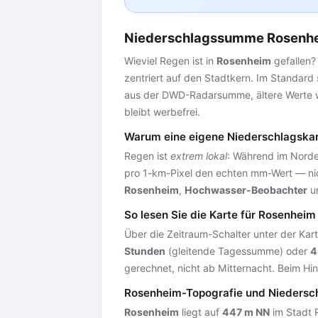
Niederschlagssumme Rosenhei
Wieviel Regen ist in
Rosenheim
gefallen?
zentriert auf den Stadtkern. Im Standard
aus der DWD-Radarsumme, ältere Werte w
bleibt werbefrei.
Warum eine eigene Niederschlagskar
Regen ist
extrem lokal
: Während im Norde
pro 1-km-Pixel den echten mm-Wert — ni
Rosenheim
,
Hochwasser-Beobachter
u
So lesen Sie die Karte für Rosenheim
Über die Zeitraum-Schalter unter der Kart
Stunden
(gleitende Tagessumme) oder
4
gerechnet, nicht ab Mitternacht. Beim H
Rosenheim-Topografie und Niedersc
Rosenheim
liegt auf
447 m NN
im Stadt 