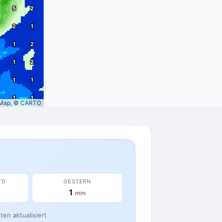
tMap, © CARTO
TD
GESTERN
1
mm
en aktualisiert