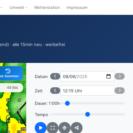
Umwelt
Wetterstation
Impressum
nd) · alle 15min neu · werbefrei
Datum
ive-Summen
.
48 Std.
Zeit
Dauer:
1:00h
Tempo