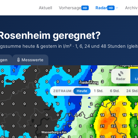
Aktuell
Vorhersage
Radar
Archiv
HD
HD
n Rosenheim geregnet?
ssumme heute & gestern in l/m² · 1, 6, 24 und 48 Stunden (gleite
gen
Messwerte
Radar
L
Heute
1 Std.
6 Std.
24 Std
ZEITRAUM: