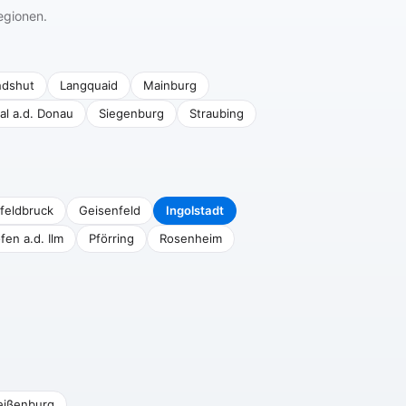
egionen.
ndshut
Langquaid
Mainburg
al a.d. Donau
Siegenburg
Straubing
feldbruck
Geisenfeld
Ingolstadt
fen a.d. Ilm
Pförring
Rosenheim
ißenburg