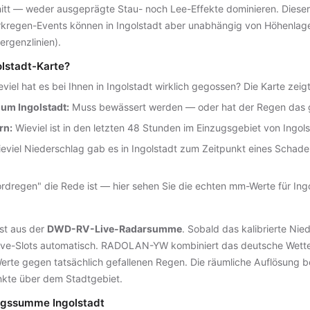
tt — weder ausgeprägte Stau- noch Lee-Effekte dominieren. Dieser g
egen-Events können in Ingolstadt aber unabhängig von Höhenlage
ergenzlinien).
olstadt-Karte?
viel hat es bei Ihnen in Ingolstadt wirklich gegossen? Die Karte zei
 um Ingolstadt:
Muss bewässert werden — oder hat der Regen das
rn:
Wieviel ist in den letzten 48 Stunden im Einzugsgebiet von Ingols
eviel Niederschlag gab es in Ingolstadt zum Zeitpunkt eines Schad
dregen" die Rede ist — hier sehen Sie die echten mm-Werte für In
st aus der
DWD-RV-Live-Radarsumme
. Sobald das kalibrierte Ni
n Live-Slots automatisch. RADOLAN-YW kombiniert das deutsche Wette
Werte gegen tatsächlich gefallenen Regen. Die räumliche Auflösung b
nkte über dem Stadtgebiet.
agssumme Ingolstadt