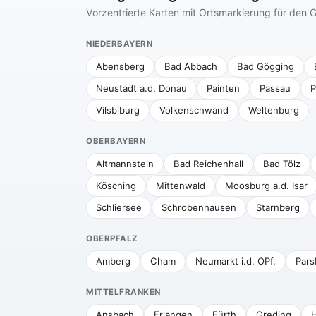
Vorzentrierte Karten mit Ortsmarkierung für de
NIEDERBAYERN
Abensberg
Bad Abbach
Bad Gögging
Neustadt a.d. Donau
Painten
Passau
P
Vilsbiburg
Volkenschwand
Weltenburg
OBERBAYERN
Altmannstein
Bad Reichenhall
Bad Tölz
Kösching
Mittenwald
Moosburg a.d. Isar
Schliersee
Schrobenhausen
Starnberg
OBERPFALZ
Amberg
Cham
Neumarkt i.d. OPf.
Pars
MITTELFRANKEN
Ansbach
Erlangen
Fürth
Greding
H