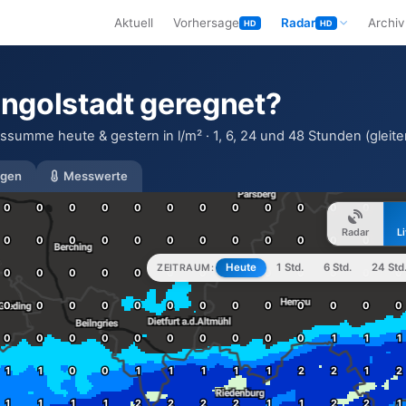
Aktuell
Vorhersage
Radar
Archiv
HD
HD
 Ingolstadt geregnet?
ssumme heute & gestern in l/m² · 1, 6, 24 und 48 Stunden (gleiten
gen
Messwerte
Radar
L
Heute
1 Std.
6 Std.
24 Std
ZEITRAUM: