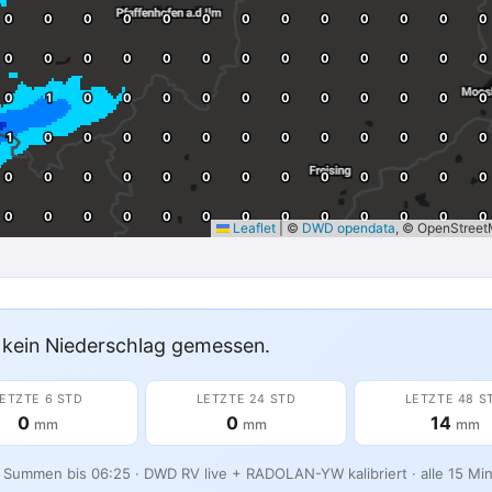
Leaflet
|
©
DWD opendata
, © OpenStree
kein Niederschlag gemessen.
ETZTE 6 STD
LETZTE 24 STD
LETZTE 48 S
0
0
14
mm
mm
mm
e Summen bis 06:25 · DWD RV live + RADOLAN-YW kalibriert · alle 15 Minu