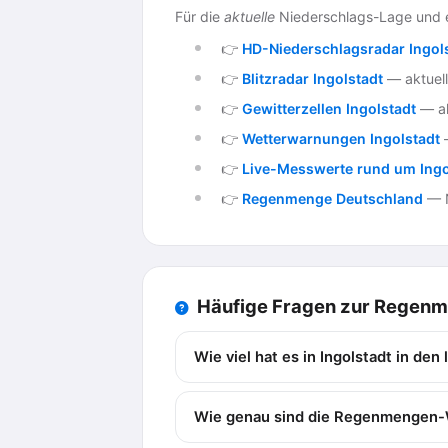
Für die
aktuelle
Niederschlags-Lage und e
👉
HD-Niederschlagsradar Ingol
👉
Blitzradar Ingolstadt
— aktuelle
👉
Gewitterzellen Ingolstadt
— ak
👉
Wetterwarnungen Ingolstadt
—
👉
Live-Messwerte rund um Ingo
👉
Regenmenge Deutschland
— N
Häufige Fragen zur Regen
Wie viel hat es in Ingolstadt in de
Wie genau sind die Regenmengen-W