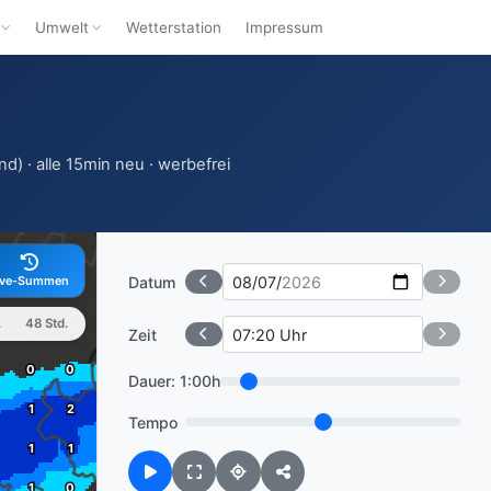
Umwelt
Wetterstation
Impressum
d) · alle 15min neu · werbefrei
Datum
ive-Summen
.
48 Std.
Zeit
Dauer:
1:00h
Tempo