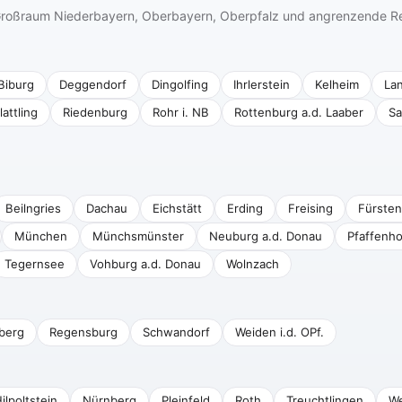
n Großraum Niederbayern, Oberbayern, Oberpfalz und angrenzende R
Biburg
Deggendorf
Dingolfing
Ihrlerstein
Kelheim
La
lattling
Riedenburg
Rohr i. NB
Rottenburg a.d. Laaber
Sa
Beilngries
Dachau
Eichstätt
Erding
Freising
Fürsten
München
Münchsmünster
Neuburg a.d. Donau
Pfaffenho
Tegernsee
Vohburg a.d. Donau
Wolnzach
berg
Regensburg
Schwandorf
Weiden i.d. OPf.
ilpoltstein
Nürnberg
Pleinfeld
Roth
Treuchtlingen
We