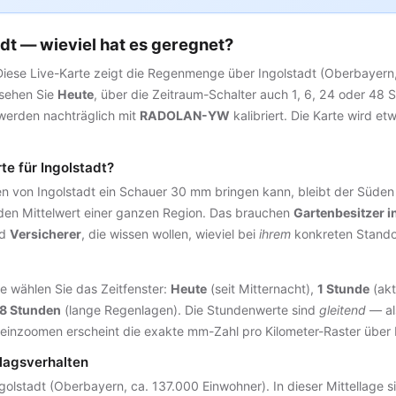
t — wieviel hat es geregnet?
Diese Live-Karte zeigt die Regenmenge über Ingolstadt (Oberbayer
 sehen Sie
Heute
, über die Zeitraum-Schalter auch 1, 6, 24 oder 48 
erden nachträglich mit
RADOLAN-YW
kalibriert. Die Karte wird e
e für Ingolstadt?
n von Ingolstadt ein Schauer 30 mm bringen kann, bleibt der Süden
den Mittelwert einer ganzen Region. Das brauchen
Gartenbesitzer i
d
Versicherer
, die wissen wollen, wieviel bei
ihrem
konkreten Standort
e wählen Sie das Zeitfenster:
Heute
(seit Mitternacht),
1 Stunde
(akt
8 Stunden
(lange Regenlagen). Die Stundenwerte sind
gleitend
— al
neinzoomen erscheint die exakte mm-Zahl pro Kilometer-Raster über 
lagsverhalten
golstadt (Oberbayern, ca. 137.000 Einwohner). In dieser Mittellage