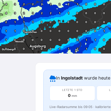
In
Ingolstadt
wurde heute 
LETZTE 1 STD
L
0
mm
Live-Radarsumme bis 09:05 · kalibriert