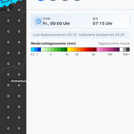
VON
BIS
Fr., 00:00 Uhr
07:15 Uhr
Live-Radarsumme bis 05:15 · kalibrierte Summen bis 04:35
Niederschlagssumme (mm)
Tagessumme heute
0,1
1
5
10
25
50
100
350+