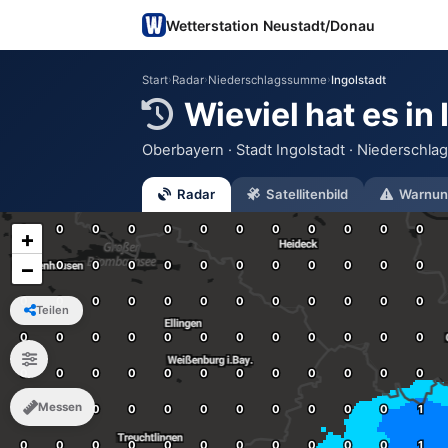
Wetterstation Neustadt/Donau
Start
›
Radar
›
Niederschlagssumme
›
Ingolstadt
Wieviel hat es in
Oberbayern · Stadt Ingolstadt · Niederschlag
Radar
Satellitenbild
Warnun
+
−
Teilen
Messen