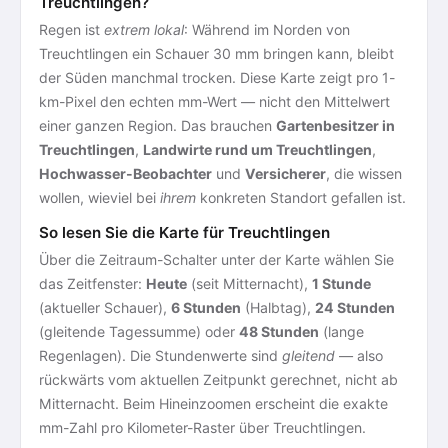
Treuchtlingen?
Regen ist
extrem lokal
: Während im Norden von
Treuchtlingen ein Schauer 30 mm bringen kann, bleibt
der Süden manchmal trocken. Diese Karte zeigt pro 1-
km-Pixel den echten mm-Wert — nicht den Mittelwert
einer ganzen Region. Das brauchen
Gartenbesitzer in
Treuchtlingen
,
Landwirte rund um Treuchtlingen
,
Hochwasser-Beobachter
und
Versicherer
, die wissen
wollen, wieviel bei
ihrem
konkreten Standort gefallen ist.
So lesen Sie die Karte für Treuchtlingen
Über die Zeitraum-Schalter unter der Karte wählen Sie
das Zeitfenster:
Heute
(seit Mitternacht),
1 Stunde
(aktueller Schauer),
6 Stunden
(Halbtag),
24 Stunden
(gleitende Tagessumme) oder
48 Stunden
(lange
Regenlagen). Die Stundenwerte sind
gleitend
— also
rückwärts vom aktuellen Zeitpunkt gerechnet, nicht ab
Mitternacht. Beim Hineinzoomen erscheint die exakte
mm-Zahl pro Kilometer-Raster über Treuchtlingen.