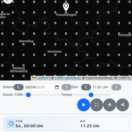
Leaflet
|
©
DWD opendata
, © OpenStreetMap, © CARTO
Datum
Zeit
Dauer:
1:00h
Tempo
VON
BIS
So., 00:00 Uhr
11:25 Uhr