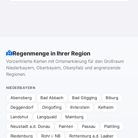
Regenmenge in Ihrer Region
Vorzentrierte Karten mit Ortsmarkierung für den Großraum
Niederbayern, Oberbayern, Oberpfalz und angrenzende
Regionen.
NIEDERBAYERN
Abensberg
Bad Abbach
Bad Gögging
Biburg
Deggendorf
Dingolfing
Ihrlerstein
Kelheim
Landshut
Langquaid
Mainburg
Neustadt a.d. Donau
Painten
Passau
Plattling
Riedenburg
Rohr i. NB
Rottenburg a.d. Laaber