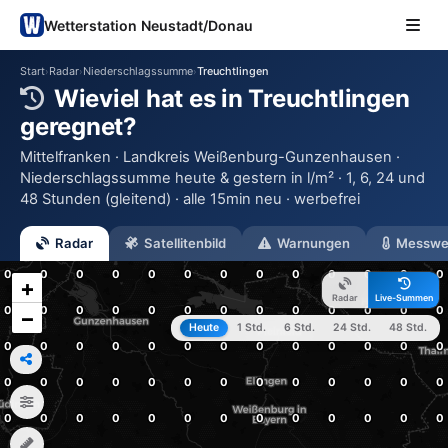
Wetterstation Neustadt/Donau
Start
Radar
Niederschlagssumme
Treuchtlingen
›
›
›
Wieviel hat es in Treuchtlingen
geregnet?
Mittelfranken · Landkreis Weißenburg-Gunzenhausen ·
Niederschlagssumme heute & gestern in l/m² · 1, 6, 24 und
48 Stunden (gleitend) · alle 15min neu · werbefrei
Radar
Satellitenbild
Warnungen
Messwe
+
Radar
Live-Summen
−
Heute
1 Std.
6 Std.
24 Std.
48 Std.