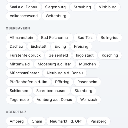
Saal a.d. Donau
Siegenburg
Straubing
Vilsbiburg
Volkenschwand
Weltenburg
OBERBAYERN
Altmannstein
Bad Reichenhall
Bad Tölz
Beilngries
Dachau
Eichstätt
Erding
Freising
Fürstenfeldbruck
Geisenfeld
Ingolstadt
Kösching
Mittenwald
Moosburg a.d. Isar
München
Münchsmünster
Neuburg a.d. Donau
Pfaffenhofen a.d. Ilm
Pförring
Rosenheim
Schliersee
Schrobenhausen
Starnberg
Tegernsee
Vohburg a.d. Donau
Wolnzach
OBERPFALZ
Amberg
Cham
Neumarkt i.d. OPf.
Parsberg