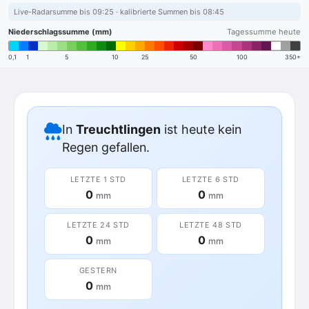
Live-Radarsumme bis 09:25 · kalibrierte Summen bis 08:45
Niederschlagssumme (mm)
Tagessumme heute
0,1
1
5
10
25
50
100
350+
In
Treuchtlingen
ist heute kein
Regen gefallen.
LETZTE 1 STD
LETZTE 6 STD
0
0
mm
mm
LETZTE 24 STD
LETZTE 48 STD
0
0
mm
mm
GESTERN
0
mm