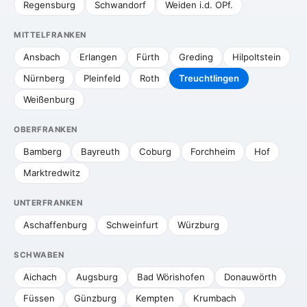
Regensburg
Schwandorf
Weiden i.d. OPf.
MITTELFRANKEN
Ansbach
Erlangen
Fürth
Greding
Hilpoltstein
Nürnberg
Pleinfeld
Roth
Treuchtlingen
Weißenburg
OBERFRANKEN
Bamberg
Bayreuth
Coburg
Forchheim
Hof
Marktredwitz
UNTERFRANKEN
Aschaffenburg
Schweinfurt
Würzburg
SCHWABEN
Aichach
Augsburg
Bad Wörishofen
Donauwörth
Füssen
Günzburg
Kempten
Krumbach