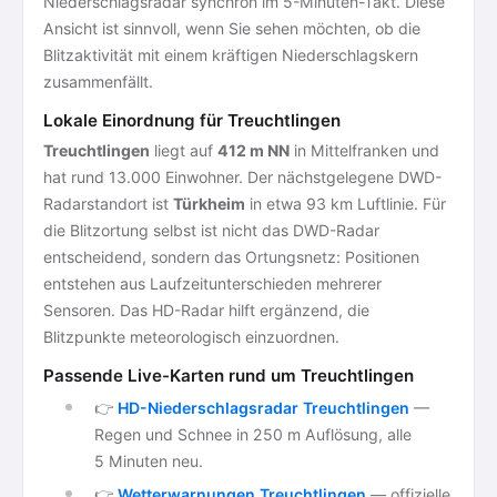
Niederschlagsradar synchron im 5-Minuten-Takt. Diese
Ansicht ist sinnvoll, wenn Sie sehen möchten, ob die
Blitzaktivität mit einem kräftigen Niederschlagskern
zusammenfällt.
Lokale Einordnung für Treuchtlingen
Treuchtlingen
liegt auf
412 m NN
in Mittelfranken und
hat rund 13.000 Einwohner. Der nächstgelegene DWD-
Radarstandort ist
Türkheim
in etwa 93 km Luftlinie. Für
die Blitzortung selbst ist nicht das DWD-Radar
entscheidend, sondern das Ortungsnetz: Positionen
entstehen aus Laufzeitunterschieden mehrerer
Sensoren. Das HD-Radar hilft ergänzend, die
Blitzpunkte meteorologisch einzuordnen.
Passende Live-Karten rund um Treuchtlingen
👉
HD-Niederschlagsradar Treuchtlingen
—
Regen und Schnee in 250 m Auflösung, alle
5 Minuten neu.
👉
Wetterwarnungen Treuchtlingen
— offizielle