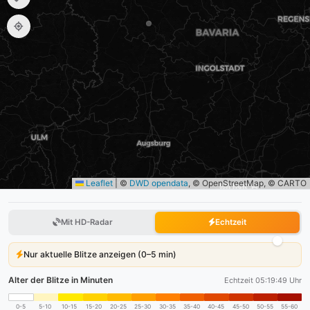
Leaflet
|
©
DWD opendata
, © OpenStreetMap, © CARTO
Mit HD-Radar
Echtzeit
Nur aktuelle Blitze anzeigen (0–5 min)
Alter der Blitze in Minuten
Echtzeit 05:19:50 Uhr
0-5
5-10
10-15
15-20
20-25
25-30
30-35
35-40
40-45
45-50
50-55
55-60