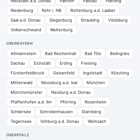
Neustadt a.d. Donau
Painten
Passau
Plattling
Riedenburg
Rohr i. NB
Rottenburg a.d. Laaber
Saal a.d. Donau
Siegenburg
Straubing
Vilsbiburg
Volkenschwand
Weltenburg
OBERBAYERN
Altmannstein
Bad Reichenhall
Bad Tölz
Beilngries
Dachau
Eichstätt
Erding
Freising
Fürstenfeldbruck
Geisenfeld
Ingolstadt
Kösching
Mittenwald
Moosburg a.d. Isar
München
Münchsmünster
Neuburg a.d. Donau
Pfaffenhofen a.d. Ilm
Pförring
Rosenheim
Schliersee
Schrobenhausen
Starnberg
Tegernsee
Vohburg a.d. Donau
Wolnzach
OBERPFALZ