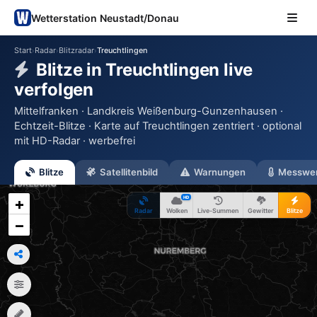
Wetterstation Neustadt/Donau
Start
Radar
Blitzradar
Treuchtlingen
›
›
›
Blitze in Treuchtlingen live
verfolgen
Mittelfranken · Landkreis Weißenburg-Gunzenhausen ·
Echtzeit-Blitze · Karte auf Treuchtlingen zentriert · optional
mit HD-Radar · werbefrei
Blitze
Satellitenbild
Warnungen
Messwe
HD
+
Radar
Wolken
Live-Summen
Gewitter
Blitze
−