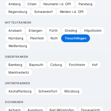
Amberg
Cham
Neumarkt i.d. OPf.
Parsberg
Regensburg
Schwandorf
Weiden i.d. OPf.
MITTELFRANKEN
Ansbach
Erlangen
Fürth
Greding
Hilpoltstein
Nürnberg
Pleinfeld
Roth
Treuchtlingen
Weißenburg
OBERFRANKEN
Bamberg
Bayreuth
Coburg
Forchheim
Hof
Marktredwitz
UNTERFRANKEN
Aschaffenburg
Schweinfurt
Würzburg
SCHWABEN
Aichach
Augsburg
Bad Wörishofen
Donauwörth