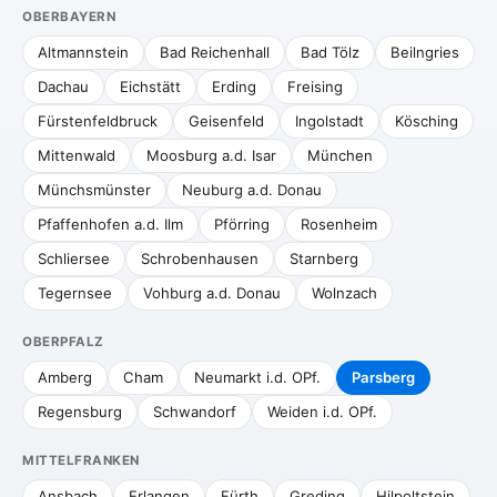
OBERBAYERN
Altmannstein
Bad Reichenhall
Bad Tölz
Beilngries
Dachau
Eichstätt
Erding
Freising
Fürstenfeldbruck
Geisenfeld
Ingolstadt
Kösching
Mittenwald
Moosburg a.d. Isar
München
Münchsmünster
Neuburg a.d. Donau
Pfaffenhofen a.d. Ilm
Pförring
Rosenheim
Schliersee
Schrobenhausen
Starnberg
Tegernsee
Vohburg a.d. Donau
Wolnzach
OBERPFALZ
Amberg
Cham
Neumarkt i.d. OPf.
Parsberg
Regensburg
Schwandorf
Weiden i.d. OPf.
MITTELFRANKEN
Ansbach
Erlangen
Fürth
Greding
Hilpoltstein