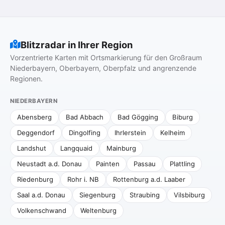
Blitzradar in Ihrer Region
Vorzentrierte Karten mit Ortsmarkierung für den Großraum
Niederbayern, Oberbayern, Oberpfalz und angrenzende
Regionen.
NIEDERBAYERN
Abensberg
Bad Abbach
Bad Gögging
Biburg
Deggendorf
Dingolfing
Ihrlerstein
Kelheim
Landshut
Langquaid
Mainburg
Neustadt a.d. Donau
Painten
Passau
Plattling
Riedenburg
Rohr i. NB
Rottenburg a.d. Laaber
Saal a.d. Donau
Siegenburg
Straubing
Vilsbiburg
Volkenschwand
Weltenburg