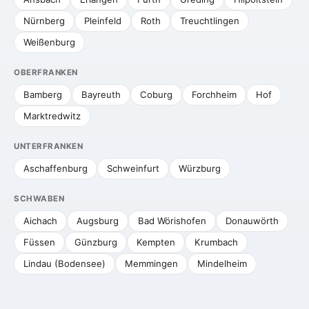
Nürnberg
Pleinfeld
Roth
Treuchtlingen
Weißenburg
OBERFRANKEN
Bamberg
Bayreuth
Coburg
Forchheim
Hof
Marktredwitz
UNTERFRANKEN
Aschaffenburg
Schweinfurt
Würzburg
SCHWABEN
Aichach
Augsburg
Bad Wörishofen
Donauwörth
Füssen
Günzburg
Kempten
Krumbach
Lindau (Bodensee)
Memmingen
Mindelheim