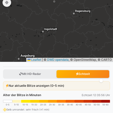
Leaflet
|
©
DWD opendata
, © OpenStreetMap, © CARTO
Mit HD-Radar
Echtzeit
Nur aktuelle Blitze anzeigen (0–5 min)
Alter der Blitze in Minuten
Echtzeit 12:35:57 Uhr
0-5
5-10
10-15
15-20
20-25
25-30
30-35
35-40
40-45
45-50
50-55
55-60
Gelb umrandet: sehr frisch (≤1 min)