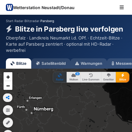
Wetterstation Neustadt/Donau
Start
Radar
Blitzradar
Parsberg
›
›
›
Blitze in Parsberg live verfolgen
Oberpfalz · Landkreis Neumarkt i.d. OPf. · Echtzeit-Blitze ·
Karte auf Parsberg zentriert · optional mit HD-Radar ·
werbefrei
Blitze
Satellitenbild
Warnungen
Messwe
HD
+
Radar
Wolken
Live-Summen
Gewitter
Blitze
−