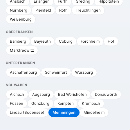
Ansbach
Erlangen
Fürth
Greding
Hilpoltstein
Nürnberg
Pleinfeld
Roth
Treuchtlingen
Weißenburg
OBERFRANKEN
Bamberg
Bayreuth
Coburg
Forchheim
Hof
Marktredwitz
UNTERFRANKEN
Aschaffenburg
Schweinfurt
Würzburg
SCHWABEN
Aichach
Augsburg
Bad Wörishofen
Donauwörth
Füssen
Günzburg
Kempten
Krumbach
Lindau (Bodensee)
Memmingen
Mindelheim