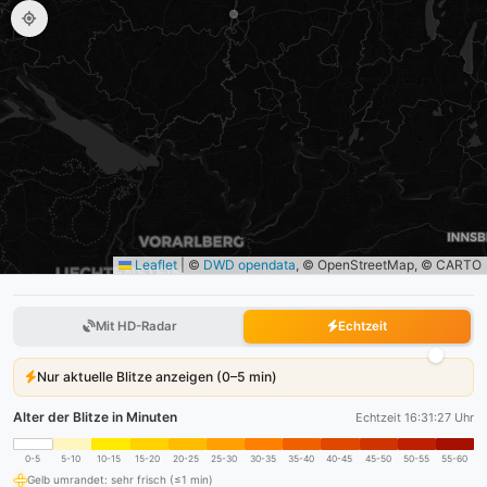
Leaflet
|
©
DWD opendata
, © OpenStreetMap, © CARTO
Mit HD-Radar
Echtzeit
Nur aktuelle Blitze anzeigen (0–5 min)
Alter der Blitze in Minuten
Echtzeit 16:31:28 Uhr
0-5
5-10
10-15
15-20
20-25
25-30
30-35
35-40
40-45
45-50
50-55
55-60
Gelb umrandet: sehr frisch (≤1 min)