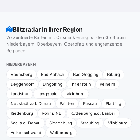
Blitzradar in Ihrer Region
Vorzentrierte Karten mit Ortsmarkierung für den Großraum
Niederbayern, Oberbayern, Oberpfalz und angrenzende
Regionen.
NIEDERBAYERN
Abensberg
Bad Abbach
Bad Gögging
Biburg
Deggendorf
Dingolfing
Ihrlerstein
Kelheim
Landshut
Langquaid
Mainburg
Neustadt a.d. Donau
Painten
Passau
Plattling
Riedenburg
Rohr i. NB
Rottenburg a.d. Laaber
Saal a.d. Donau
Siegenburg
Straubing
Vilsbiburg
Volkenschwand
Weltenburg