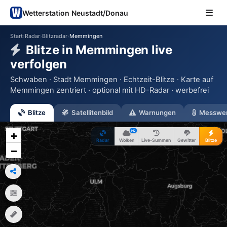
Wetterstation Neustadt/Donau
Start
Radar
Blitzradar
Memmingen
›
›
›
Blitze in Memmingen live
verfolgen
Schwaben · Stadt Memmingen · Echtzeit-Blitze · Karte auf
Memmingen zentriert · optional mit HD-Radar · werbefrei
Blitze
Satellitenbild
Warnungen
Messwe
HD
+
Radar
Wolken
Live-Summen
Gewitter
Blitze
−