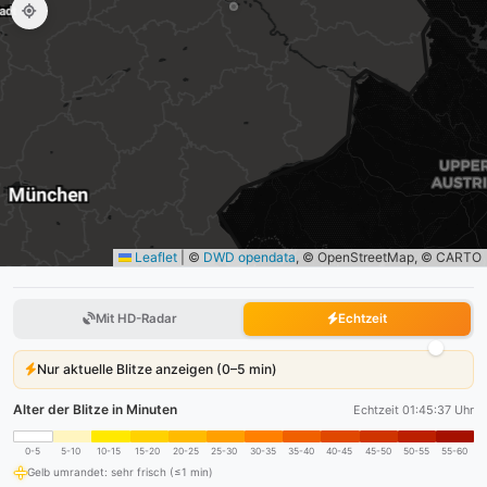
Leaflet
|
©
DWD opendata
, © OpenStreetMap, © CARTO
Mit HD-Radar
Echtzeit
Nur aktuelle Blitze anzeigen (0–5 min)
Alter der Blitze in Minuten
Echtzeit 01:45:37 Uhr
0-5
5-10
10-15
15-20
20-25
25-30
30-35
35-40
40-45
45-50
50-55
55-60
Gelb umrandet: sehr frisch (≤1 min)