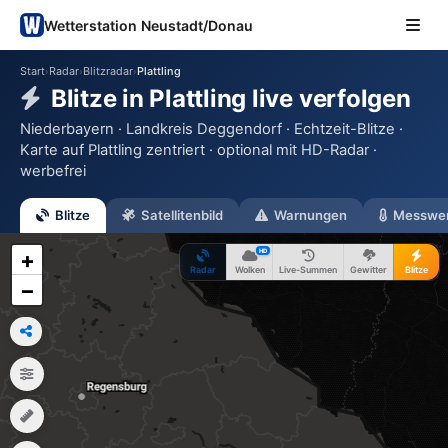
Wetterstation Neustadt/Donau
Start
Radar
Blitzradar
Plattling
›
›
›
Blitze in Plattling live verfolgen
Niederbayern · Landkreis Deggendorf · Echtzeit-Blitze ·
Karte auf Plattling zentriert · optional mit HD-Radar ·
werbefrei
Blitze
Satellitenbild
Warnungen
Messwe
HD
+
Radar
Wolken
Live-Summen
Gewitter
Blitze
−