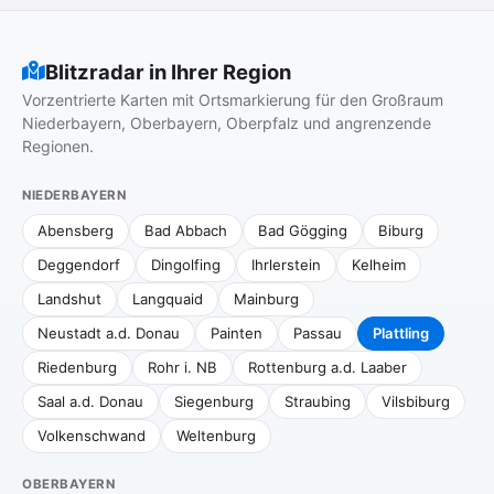
Blitzradar in Ihrer Region
Vorzentrierte Karten mit Ortsmarkierung für den Großraum
Niederbayern, Oberbayern, Oberpfalz und angrenzende
Regionen.
NIEDERBAYERN
Abensberg
Bad Abbach
Bad Gögging
Biburg
Deggendorf
Dingolfing
Ihrlerstein
Kelheim
Landshut
Langquaid
Mainburg
Neustadt a.d. Donau
Painten
Passau
Plattling
Riedenburg
Rohr i. NB
Rottenburg a.d. Laaber
Saal a.d. Donau
Siegenburg
Straubing
Vilsbiburg
Volkenschwand
Weltenburg
OBERBAYERN