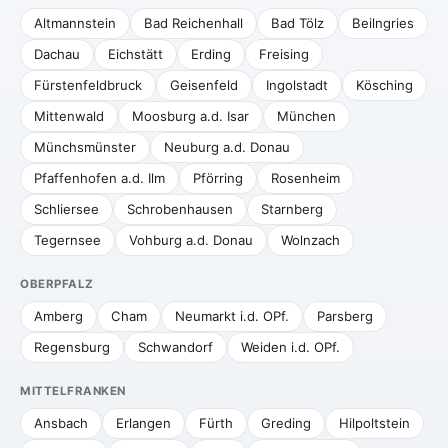
Altmannstein
Bad Reichenhall
Bad Tölz
Beilngries
Dachau
Eichstätt
Erding
Freising
Fürstenfeldbruck
Geisenfeld
Ingolstadt
Kösching
Mittenwald
Moosburg a.d. Isar
München
Münchsmünster
Neuburg a.d. Donau
Pfaffenhofen a.d. Ilm
Pförring
Rosenheim
Schliersee
Schrobenhausen
Starnberg
Tegernsee
Vohburg a.d. Donau
Wolnzach
OBERPFALZ
Amberg
Cham
Neumarkt i.d. OPf.
Parsberg
Regensburg
Schwandorf
Weiden i.d. OPf.
MITTELFRANKEN
Ansbach
Erlangen
Fürth
Greding
Hilpoltstein