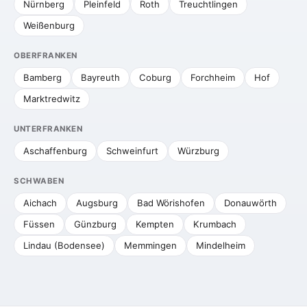
Nürnberg
Pleinfeld
Roth
Treuchtlingen
Weißenburg
OBERFRANKEN
Bamberg
Bayreuth
Coburg
Forchheim
Hof
Marktredwitz
UNTERFRANKEN
Aschaffenburg
Schweinfurt
Würzburg
SCHWABEN
Aichach
Augsburg
Bad Wörishofen
Donauwörth
Füssen
Günzburg
Kempten
Krumbach
Lindau (Bodensee)
Memmingen
Mindelheim