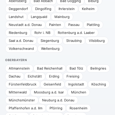
Abensberg
Bad Abbach
Bad Gögging
Biburg
Deggendorf
Dingolfing
Ihrlerstein
Kelheim
Landshut
Langquaid
Mainburg
Neustadt a.d. Donau
Painten
Passau
Plattling
Riedenburg
Rohr i. NB
Rottenburg a.d. Laaber
Saal a.d. Donau
Siegenburg
Straubing
Vilsbiburg
Volkenschwand
Weltenburg
OBERBAYERN
Altmannstein
Bad Reichenhall
Bad Tölz
Beilngries
Dachau
Eichstätt
Erding
Freising
Fürstenfeldbruck
Geisenfeld
Ingolstadt
Kösching
Mittenwald
Moosburg a.d. Isar
München
Münchsmünster
Neuburg a.d. Donau
Pfaffenhofen a.d. Ilm
Pförring
Rosenheim