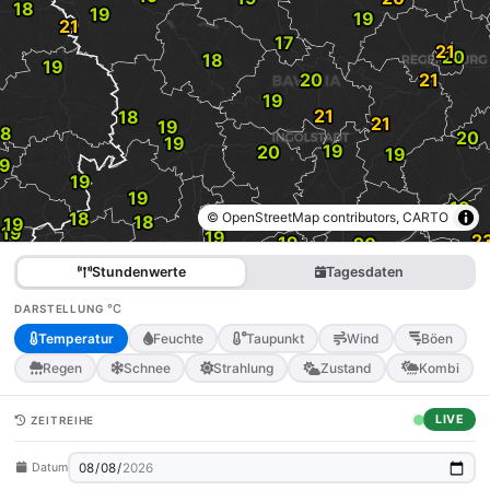
© OpenStreetMap contributors, CARTO
Stundenwerte
Tagesdaten
°C
DARSTELLUNG
Temperatur
Feuchte
Taupunkt
Wind
Böen
Regen
Schnee
Strahlung
Zustand
Kombi
LIVE
ZEITREIHE
Datum