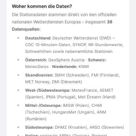
Woher kommen die Daten?
Die Stationsdaten stammen direkt von den offiziellen
nationalen Wetterdiensten Europas – insgesamt
38
Datenquellen
:
Deutschland:
Deutscher Wetterdienst (DWD) –
CDC 10-Minuten-Daten, SYNOP, RR-Stundenwerte,
Schneehöhen sowie nebenamtliche Stationen
Österreich:
GeoSphere Austria ·
Schweiz:
MeteoSwiss ·
Niederlande:
KNMI
Skandinavien:
SMHI (Schweden), FMI (Finnland),
MET Norway, DMI (Dänemark)
West-/Südwesteuropa:
MeteoFrance, AEMET
(Spanien), IPMA (Portugal), Met Éireann (Irland)
Mittel-/Osteuropa:
IMGW (Polen), CHMI
(Tschechien), HungaroMet (Ungarn), ANM
(Rumänien)
Südosteuropa:
DHMZ (Kroatien), ARSO (Slowenien)
Italien:
regionale ARPAs (Toskana, Piemont,