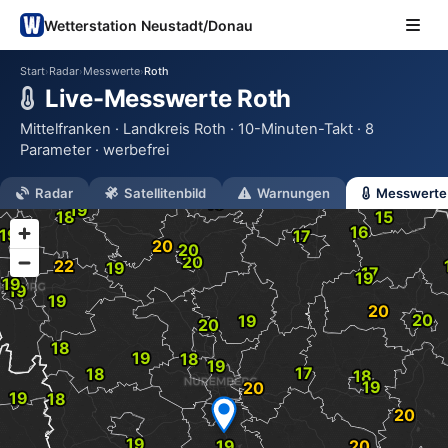
Wetterstation Neustadt/Donau
Start
Radar
Messwerte
Roth
›
›
›
Live-Messwerte Roth
Mittelfranken · Landkreis Roth · 10-Minuten-Takt · 8
Parameter · werbefrei
Radar
Satellitenbild
Warnungen
Messwerte