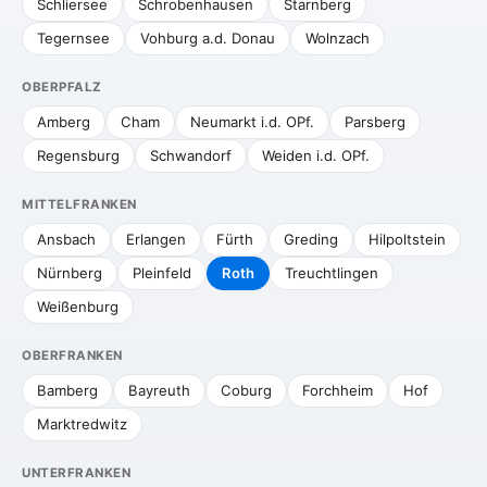
Schliersee
Schrobenhausen
Starnberg
Tegernsee
Vohburg a.d. Donau
Wolnzach
OBERPFALZ
Amberg
Cham
Neumarkt i.d. OPf.
Parsberg
Regensburg
Schwandorf
Weiden i.d. OPf.
MITTELFRANKEN
Ansbach
Erlangen
Fürth
Greding
Hilpoltstein
Nürnberg
Pleinfeld
Roth
Treuchtlingen
Weißenburg
OBERFRANKEN
Bamberg
Bayreuth
Coburg
Forchheim
Hof
Marktredwitz
UNTERFRANKEN