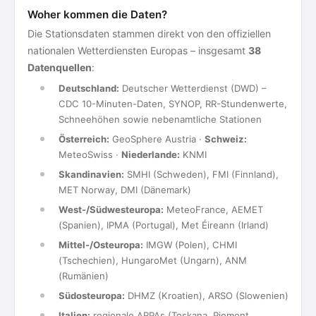
Woher kommen die Daten?
Die Stationsdaten stammen direkt von den offiziellen
nationalen Wetterdiensten Europas – insgesamt
38
Datenquellen
:
Deutschland:
Deutscher Wetterdienst (DWD) –
CDC 10-Minuten-Daten, SYNOP, RR-Stundenwerte,
Schneehöhen sowie nebenamtliche Stationen
Österreich:
GeoSphere Austria ·
Schweiz:
MeteoSwiss ·
Niederlande:
KNMI
Skandinavien:
SMHI (Schweden), FMI (Finnland),
MET Norway, DMI (Dänemark)
West-/Südwesteuropa:
MeteoFrance, AEMET
(Spanien), IPMA (Portugal), Met Éireann (Irland)
Mittel-/Osteuropa:
IMGW (Polen), CHMI
(Tschechien), HungaroMet (Ungarn), ANM
(Rumänien)
Südosteuropa:
DHMZ (Kroatien), ARSO (Slowenien)
Italien:
regionale ARPAs (Toskana, Piemont,