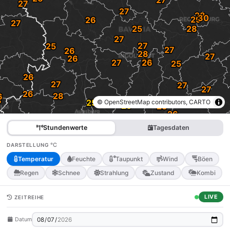
© OpenStreetMap contributors, CARTO
Stundenwerte
Tagesdaten
°C
DARSTELLUNG
Temperatur
Feuchte
Taupunkt
Wind
Böen
Regen
Schnee
Strahlung
Zustand
Kombi
LIVE
ZEITREIHE
Datum