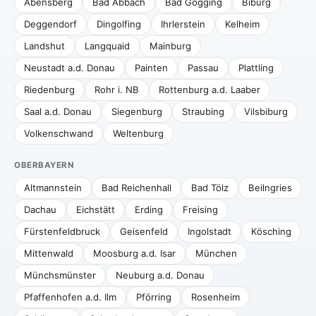
Abensberg
Bad Abbach
Bad Gögging
Biburg
Deggendorf
Dingolfing
Ihrlerstein
Kelheim
Landshut
Langquaid
Mainburg
Neustadt a.d. Donau
Painten
Passau
Plattling
Riedenburg
Rohr i. NB
Rottenburg a.d. Laaber
Saal a.d. Donau
Siegenburg
Straubing
Vilsbiburg
Volkenschwand
Weltenburg
OBERBAYERN
Altmannstein
Bad Reichenhall
Bad Tölz
Beilngries
Dachau
Eichstätt
Erding
Freising
Fürstenfeldbruck
Geisenfeld
Ingolstadt
Kösching
Mittenwald
Moosburg a.d. Isar
München
Münchsmünster
Neuburg a.d. Donau
Pfaffenhofen a.d. Ilm
Pförring
Rosenheim