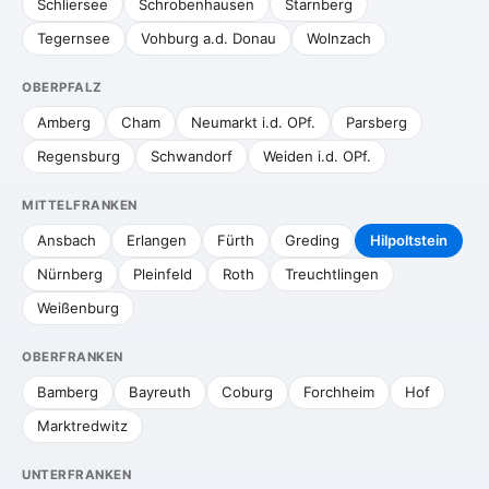
Schliersee
Schrobenhausen
Starnberg
Tegernsee
Vohburg a.d. Donau
Wolnzach
OBERPFALZ
Amberg
Cham
Neumarkt i.d. OPf.
Parsberg
Regensburg
Schwandorf
Weiden i.d. OPf.
MITTELFRANKEN
Ansbach
Erlangen
Fürth
Greding
Hilpoltstein
Nürnberg
Pleinfeld
Roth
Treuchtlingen
Weißenburg
OBERFRANKEN
Bamberg
Bayreuth
Coburg
Forchheim
Hof
Marktredwitz
UNTERFRANKEN