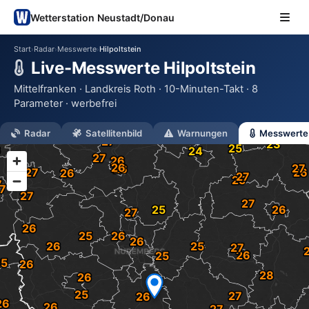
Wetterstation Neustadt/Donau
Start
Radar
Messwerte
Hilpoltstein
›
›
›
Live-Messwerte Hilpoltstein
Mittelfranken · Landkreis Roth · 10-Minuten-Takt · 8
Parameter · werbefrei
Radar
Satellitenbild
Warnungen
Messwerte