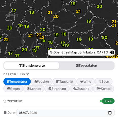
© OpenStreetMap contributors, CARTO
Stundenwerte
Tagesdaten
°C
DARSTELLUNG
Temperatur
Feuchte
Taupunkt
Wind
Böen
Regen
Schnee
Strahlung
Zustand
Kombi
LIVE
ZEITREIHE
Datum