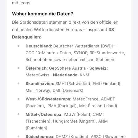
mit Icons.
Woher kommen die Daten?
Die Stationsdaten stammen direkt von den offiziellen
nationalen Wetterdiensten Europas – insgesamt
38
Datenquellen
:
Deutschland:
Deutscher Wetterdienst (DWD) –
CDC 10-Minuten-Daten, SYNOP, RR-Stundenwerte,
Schneehöhen sowie nebenamtliche Stationen
Österreich:
GeoSphere Austria ·
Schweiz:
MeteoSwiss ·
Niederlande:
KNMI
Skandinavien:
SMHI (Schweden), FMI (Finnland),
MET Norway, DMI (Dänemark)
West-/Südwesteuropa:
MeteoFrance, AEMET
(Spanien), IPMA (Portugal), Met Éireann (Irland)
Mittel-/Osteuropa:
IMGW (Polen), CHMI
(Tschechien), HungaroMet (Ungarn), ANM
(Rumänien)
Südosteuropa:
DHMZ (Kroatien), ARSO (Slowenien)