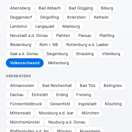
Abensberg
Bad Abbach
Bad Gögging
Biburg
Deggendorf
Dingolfing
Ihrlerstein
Kelheim
Landshut
Langquaid
Mainburg
Neustadt a.d. Donau
Painten
Passau
Plattling
Riedenburg
Rohr i. NB
Rottenburg a.d. Laaber
Saal a.d. Donau
Siegenburg
Straubing
Vilsbiburg
Volkenschwand
Weltenburg
OBERBAYERN
Altmannstein
Bad Reichenhall
Bad Tölz
Beilngries
Dachau
Eichstätt
Erding
Freising
Fürstenfeldbruck
Geisenfeld
Ingolstadt
Kösching
Mittenwald
Moosburg a.d. Isar
München
Münchsmünster
Neuburg a.d. Donau
Pfaffenhofen a.d. Ilm
Pförring
Rosenheim