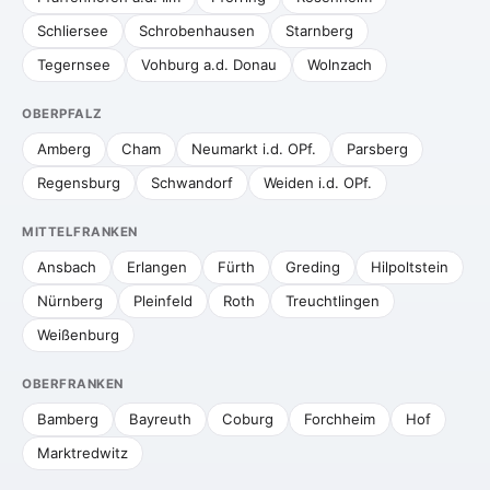
Schliersee
Schrobenhausen
Starnberg
Tegernsee
Vohburg a.d. Donau
Wolnzach
OBERPFALZ
Amberg
Cham
Neumarkt i.d. OPf.
Parsberg
Regensburg
Schwandorf
Weiden i.d. OPf.
MITTELFRANKEN
Ansbach
Erlangen
Fürth
Greding
Hilpoltstein
Nürnberg
Pleinfeld
Roth
Treuchtlingen
Weißenburg
OBERFRANKEN
Bamberg
Bayreuth
Coburg
Forchheim
Hof
Marktredwitz