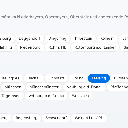
n Großraum Niederbayern, Oberbayern, Oberpfalz und angrenzende R
Biburg
Deggendorf
Dingolfing
Ihrlerstein
Kelheim
La
lattling
Riedenburg
Rohr i. NB
Rottenburg a.d. Laaber
Sa
Beilngries
Dachau
Eichstätt
Erding
Freising
Fürsten
München
Münchsmünster
Neuburg a.d. Donau
Pfaffenho
Tegernsee
Vohburg a.d. Donau
Wolnzach
berg
Regensburg
Schwandorf
Weiden i.d. OPf.