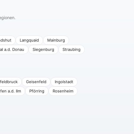
egionen.
ndshut
Langquaid
Mainburg
al a.d. Donau
Siegenburg
Straubing
feldbruck
Geisenfeld
Ingolstadt
fen a.d. Ilm
Pförring
Rosenheim