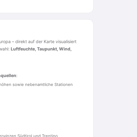
pa – direkt auf der Karte visualisiert
swahl:
Luftfeuchte, Taupunkt, Wind,
nquellen
:
öhen sowie nebenamtliche Stationen
ovinzen Südtirol und Trentino