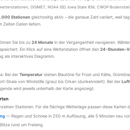
tterstationen, OGIMET, NOAA ISD, Iowa State IEM, CWOP-Bodenstat
0.000 Stationen
gleichzeitig aktiv – die genaue Zahl variiert, weil t
Zeiten Daten liefern.
können Sie bis zu
24 Monate
in der Vergangenheit navigieren. Wählen
speichert. Ein Klick auf eine Wetterstation öffnet den
24-Stunden-Ve
g als interaktives Diagramm.
a: Bei der
Temperatur
stehen Blautöne für Frost und Kälte, Grüntön
rt-Skala von Windstille (grau) bis Orkan (dunkelviolett). Bei der
Luft
gende wird jeweils unterhalb der Karte angezeigt.
rten
elnen Stationen. Für die flächige Wetterlage passen diese Karten 
ing
— Regen und Schnee in 250 m Auflösung, alle 5 Minuten neu v
litze rund um Freising.