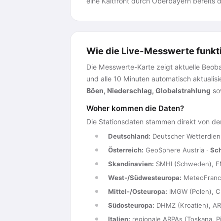
eine Kaltfront durch Oberbayern bereits 
Wie die Live-Messwerte funkt
Die Messwerte-Karte zeigt aktuelle Beobac
und alle 10 Minuten automatisch aktualis
Böen, Niederschlag, Globalstrahlung
sow
Woher kommen die Daten?
Die Stationsdaten stammen direkt von den
Deutschland:
Deutscher Wetterdien
Österreich:
GeoSphere Austria ·
Sc
Skandinavien:
SMHI (Schweden), FM
West-/Südwesteuropa:
MeteoFrance,
Mittel-/Osteuropa:
IMGW (Polen), C
Südosteuropa:
DHMZ (Kroatien), AR
Italien:
regionale ARPAs (Toskana, Pi