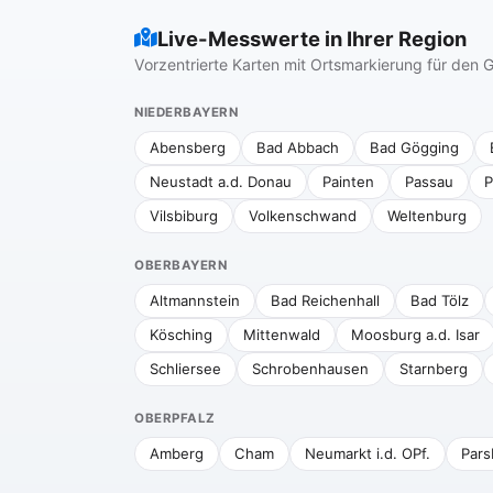
Live-Messwerte in Ihrer Region
Vorzentrierte Karten mit Ortsmarkierung für de
NIEDERBAYERN
Abensberg
Bad Abbach
Bad Gögging
Neustadt a.d. Donau
Painten
Passau
P
Vilsbiburg
Volkenschwand
Weltenburg
OBERBAYERN
Altmannstein
Bad Reichenhall
Bad Tölz
Kösching
Mittenwald
Moosburg a.d. Isar
Schliersee
Schrobenhausen
Starnberg
OBERPFALZ
Amberg
Cham
Neumarkt i.d. OPf.
Pars