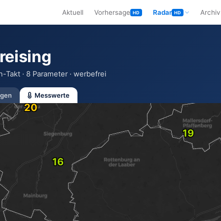
Aktuell
Vorhersage
Radar
Archiv
HD
HD
reising
-Takt · 8 Parameter · werbefrei
gen
Messwerte