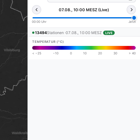
07.08., 10:00 MESZ (Live)
00:00 Uhr
Jetzt
13494
Stationen ·
07.08., 10:00 MESZ
LIVE
TEMPERATUR (°C)
< −25
−10
0
10
20
30
> 40