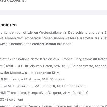
durchgezogen ist.
ionieren
htungen von offiziellen Wetterstationen in Deutschland und ganz Euro
iert. Neben der Temperatur stehen sieben weitere Parameter zur Au
ie ein kombinierter
Wetterzustand
mit Icons.
 offiziellen nationalen Wetterdiensten Europas – insgesamt
38 Date
st (DWD) – CDC 10-Minuten-Daten, SYNOP, RR-Stundenwerte, Schneeh
hweiz:
MeteoSwiss ·
Niederlande:
KNMI
I (Finnland), MET Norway, DMI (Dänemark)
 AEMET (Spanien), IPMA (Portugal), Met Éireann (Irland)
HMI (Tschechien), HungaroMet (Ungarn), ANM (Rumänien)
SO (Slowenien)
emont, Lombardei, Veneto, Liguria, Emilia-Romagna) sowie autonome Pr