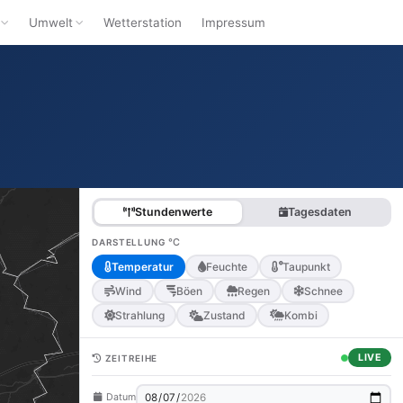
Umwelt
Wetterstation
Impressum
Stundenwerte
Tagesdaten
°C
DARSTELLUNG
Temperatur
Feuchte
Taupunkt
Wind
Böen
Regen
Schnee
Strahlung
Zustand
Kombi
LIVE
ZEITREIHE
Datum