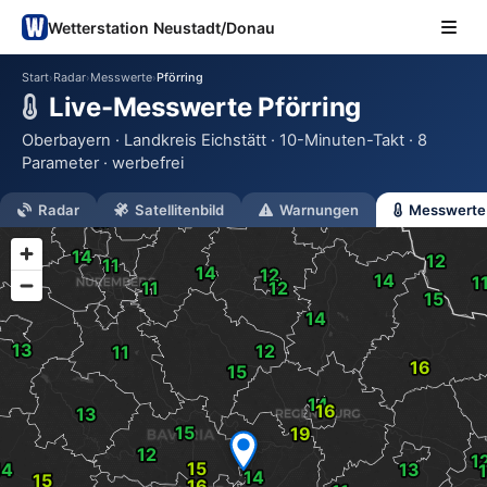
Wetterstation Neustadt/Donau
Start
Radar
Messwerte
Pförring
›
›
›
Live-Messwerte Pförring
Oberbayern · Landkreis Eichstätt · 10-Minuten-Takt · 8
Parameter · werbefrei
Radar
Satellitenbild
Warnungen
Messwerte