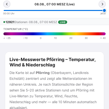
08.08., 07:00 MESZ (Live)
00:00 Uhr
Jetzt
12921
Stationen ·
08.08., 07:00 MESZ
LIVE
TEMPERATUR (°C)
< −25
−10
0
10
20
30
> 40
Live-Messwerte Pförring – Temperatur,
Wind & Niederschlag
Die Karte ist auf
Pförring
(Oberbayern, Landkreis
Eichstätt) zentriert und zeigt alle Wetterstationen im
näheren Umkreis. Je nach Stationsdichte der Region
sehen Sie 5–20 aktive Stationen rund um Pförring mit
Live-Werten zu Temperatur, Wind, Feuchte,
Niederschlag und mehr — alle 10 Minuten automatisch
aktualisiert.