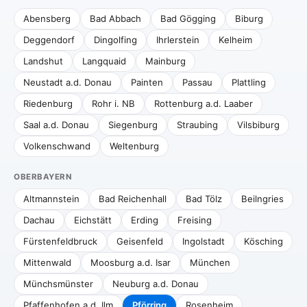
Abensberg
Bad Abbach
Bad Gögging
Biburg
Deggendorf
Dingolfing
Ihrlerstein
Kelheim
Landshut
Langquaid
Mainburg
Neustadt a.d. Donau
Painten
Passau
Plattling
Riedenburg
Rohr i. NB
Rottenburg a.d. Laaber
Saal a.d. Donau
Siegenburg
Straubing
Vilsbiburg
Volkenschwand
Weltenburg
OBERBAYERN
Altmannstein
Bad Reichenhall
Bad Tölz
Beilngries
Dachau
Eichstätt
Erding
Freising
Fürstenfeldbruck
Geisenfeld
Ingolstadt
Kösching
Mittenwald
Moosburg a.d. Isar
München
Münchsmünster
Neuburg a.d. Donau
Pfaffenhofen a.d. Ilm
Pförring
Rosenheim