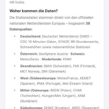
mit Icons.
Woher kommen die Daten?
Die Stationsdaten stammen direkt von den offiziellen
nationalen Wetterdiensten Europas – insgesamt
38
Datenquellen
:
Deutschland:
Deutscher Wetterdienst (DWD) –
CDC 10-Minuten-Daten, SYNOP, RR-Stundenwerte,
Schneehöhen sowie nebenamtliche Stationen
Österreich:
GeoSphere Austria ·
Schweiz:
MeteoSwiss ·
Niederlande:
KNMI
Skandinavien:
SMHI (Schweden), FMI (Finnland),
MET Norway, DMI (Dänemark)
West-/Südwesteuropa:
MeteoFrance, AEMET
(Spanien), IPMA (Portugal), Met Éireann (Irland)
Mittel-/Osteuropa:
IMGW (Polen), CHMI
(Tschechien), HungaroMet (Ungarn), ANM
(Rumänien)
Südosteuropa:
DHMZ (Kroatien), ARSO (Slowenien)