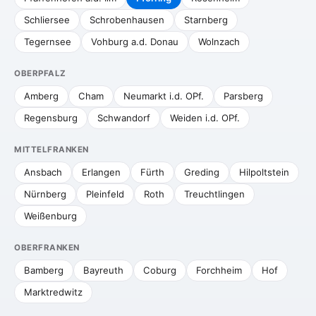
Schliersee
Schrobenhausen
Starnberg
Tegernsee
Vohburg a.d. Donau
Wolnzach
OBERPFALZ
Amberg
Cham
Neumarkt i.d. OPf.
Parsberg
Regensburg
Schwandorf
Weiden i.d. OPf.
MITTELFRANKEN
Ansbach
Erlangen
Fürth
Greding
Hilpoltstein
Nürnberg
Pleinfeld
Roth
Treuchtlingen
Weißenburg
OBERFRANKEN
Bamberg
Bayreuth
Coburg
Forchheim
Hof
Marktredwitz