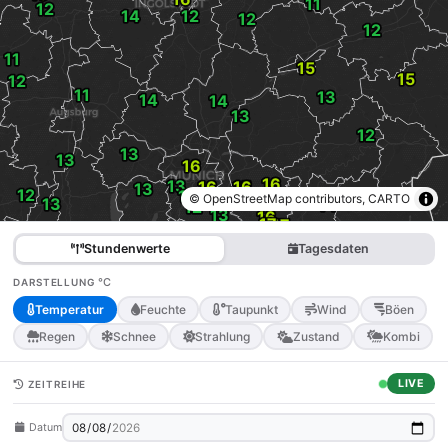
© OpenStreetMap contributors, CARTO
Stundenwerte
Tagesdaten
°C
DARSTELLUNG
Temperatur
Feuchte
Taupunkt
Wind
Böen
Regen
Schnee
Strahlung
Zustand
Kombi
LIVE
ZEITREIHE
Datum