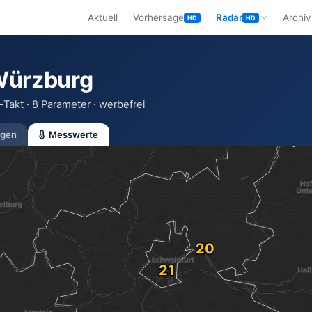
Aktuell
Vorhersage
Radar
Archiv
HD
HD
Würzburg
Takt · 8 Parameter · werbefrei
gen
Messwerte