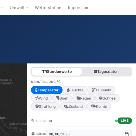
Umwelt
Wetterstation
Impressum
Stundenwerte
Tagesdaten
°C
DARSTELLUNG
Temperatur
Feuchte
Taupunkt
Wind
Böen
Regen
Schnee
Strahlung
Zustand
Kombi
LIVE
ZEITREIHE
Datum