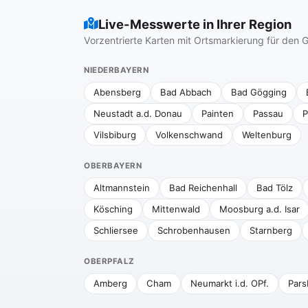
Live-Messwerte in Ihrer Region
Vorzentrierte Karten mit Ortsmarkierung für de
NIEDERBAYERN
Abensberg
Bad Abbach
Bad Gögging
Neustadt a.d. Donau
Painten
Passau
P
Vilsbiburg
Volkenschwand
Weltenburg
OBERBAYERN
Altmannstein
Bad Reichenhall
Bad Tölz
Kösching
Mittenwald
Moosburg a.d. Isar
Schliersee
Schrobenhausen
Starnberg
OBERPFALZ
Amberg
Cham
Neumarkt i.d. OPf.
Pars