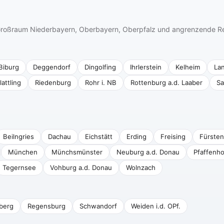
n Großraum Niederbayern, Oberbayern, Oberpfalz und angrenzende R
Biburg
Deggendorf
Dingolfing
Ihrlerstein
Kelheim
La
lattling
Riedenburg
Rohr i. NB
Rottenburg a.d. Laaber
Sa
Beilngries
Dachau
Eichstätt
Erding
Freising
Fürsten
München
Münchsmünster
Neuburg a.d. Donau
Pfaffenho
Tegernsee
Vohburg a.d. Donau
Wolnzach
berg
Regensburg
Schwandorf
Weiden i.d. OPf.