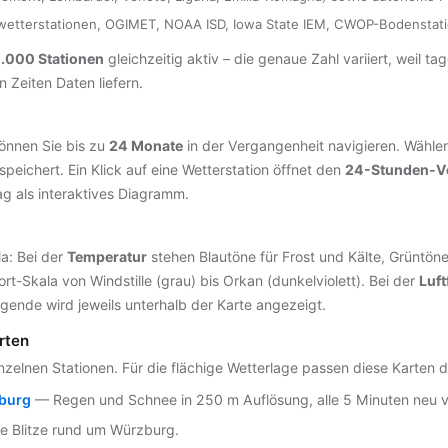
tterstationen, OGIMET, NOAA ISD, Iowa State IEM, CWOP-Bodenstat
0.000 Stationen
gleichzeitig aktiv – die genaue Zahl variiert, weil t
Zeiten Daten liefern.
können Sie bis zu
24 Monate
in der Vergangenheit navigieren. Wählen
speichert. Ein Klick auf eine Wetterstation öffnet den
24-Stunden-Ve
g als interaktives Diagramm.
a: Bei der
Temperatur
stehen Blautöne für Frost und Kälte, Grüntön
rt-Skala von Windstille (grau) bis Orkan (dunkelviolett). Bei der
Luft
gende wird jeweils unterhalb der Karte angezeigt.
rten
elnen Stationen. Für die flächige Wetterlage passen diese Karten 
burg
— Regen und Schnee in 250 m Auflösung, alle 5 Minuten neu
e Blitze rund um Würzburg.