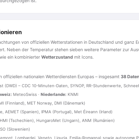
 durchgezogen ist.
ionieren
htungen von offiziellen Wetterstationen in Deutschland und ganz Euro
iert. Neben der Temperatur stehen sieben weitere Parameter zur Au
ie ein kombinierter
Wetterzustand
mit Icons.
 offiziellen nationalen Wetterdiensten Europas – insgesamt
38 Date
st (DWD) – CDC 10-Minuten-Daten, SYNOP, RR-Stundenwerte, Schneeh
hweiz:
MeteoSwiss ·
Niederlande:
KNMI
I (Finnland), MET Norway, DMI (Dänemark)
 AEMET (Spanien), IPMA (Portugal), Met Éireann (Irland)
HMI (Tschechien), HungaroMet (Ungarn), ANM (Rumänien)
SO (Slowenien)
emont, Lombardei, Veneto, Liguria, Emilia-Romagna) sowie autonome Pr