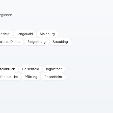
egionen.
ndshut
Langquaid
Mainburg
al a.d. Donau
Siegenburg
Straubing
feldbruck
Geisenfeld
Ingolstadt
fen a.d. Ilm
Pförring
Rosenheim