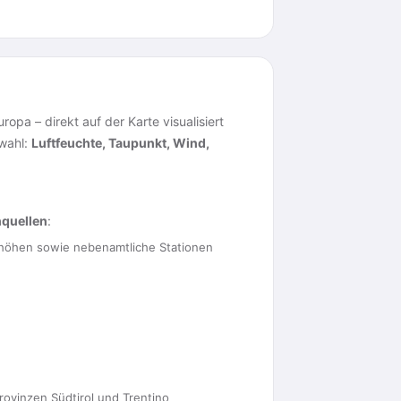
pa – direkt auf der Karte visualisiert
swahl:
Luftfeuchte, Taupunkt, Wind,
nquellen
:
öhen sowie nebenamtliche Stationen
ovinzen Südtirol und Trentino