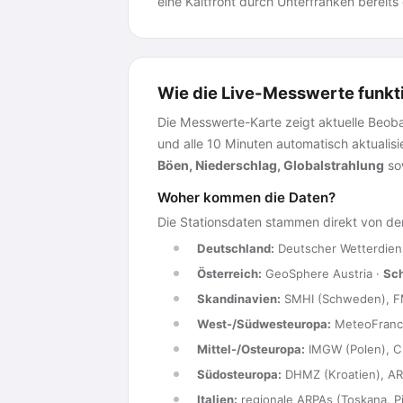
eine Kaltfront durch Unterfranken bereits
Wie die Live-Messwerte funkt
Die Messwerte-Karte zeigt aktuelle Beobac
und alle 10 Minuten automatisch aktualis
Böen, Niederschlag, Globalstrahlung
sow
Woher kommen die Daten?
Die Stationsdaten stammen direkt von den
Deutschland:
Deutscher Wetterdien
Österreich:
GeoSphere Austria ·
Sc
Skandinavien:
SMHI (Schweden), FM
West-/Südwesteuropa:
MeteoFrance,
Mittel-/Osteuropa:
IMGW (Polen), C
Südosteuropa:
DHMZ (Kroatien), AR
Italien:
regionale ARPAs (Toskana, Pi