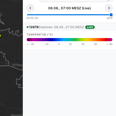
06.08., 07:00 MESZ (Live)
00:00 Uhr
Jetzt
12879
Stationen ·
06.08., 07:00 MESZ
LIVE
TEMPERATUR (°C)
< −25
−10
0
10
20
30
> 40