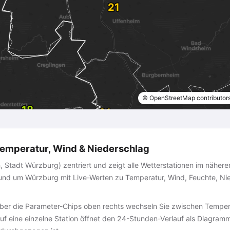
© OpenStreetMap contributor
emperatur, Wind & Niederschlag
 Stadt Würzburg) zentriert und zeigt alle Wetterstationen im nähere
rund um Würzburg mit Live-Werten zu Temperatur, Wind, Feuchte, Ni
er die Parameter-Chips oben rechts wechseln Sie zwischen Tempera
auf eine einzelne Station öffnet den 24-Stunden-Verlauf als Diagram