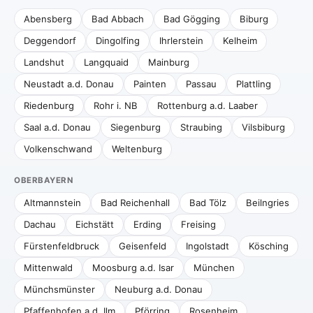
Abensberg
Bad Abbach
Bad Gögging
Biburg
Deggendorf
Dingolfing
Ihrlerstein
Kelheim
Landshut
Langquaid
Mainburg
Neustadt a.d. Donau
Painten
Passau
Plattling
Riedenburg
Rohr i. NB
Rottenburg a.d. Laaber
Saal a.d. Donau
Siegenburg
Straubing
Vilsbiburg
Volkenschwand
Weltenburg
OBERBAYERN
Altmannstein
Bad Reichenhall
Bad Tölz
Beilngries
Dachau
Eichstätt
Erding
Freising
Fürstenfeldbruck
Geisenfeld
Ingolstadt
Kösching
Mittenwald
Moosburg a.d. Isar
München
Münchsmünster
Neuburg a.d. Donau
Pfaffenhofen a.d. Ilm
Pförring
Rosenheim