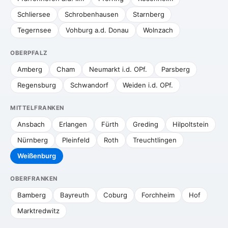
Schliersee
Schrobenhausen
Starnberg
Tegernsee
Vohburg a.d. Donau
Wolnzach
OBERPFALZ
Amberg
Cham
Neumarkt i.d. OPf.
Parsberg
Regensburg
Schwandorf
Weiden i.d. OPf.
MITTELFRANKEN
Ansbach
Erlangen
Fürth
Greding
Hilpoltstein
Nürnberg
Pleinfeld
Roth
Treuchtlingen
Weißenburg
OBERFRANKEN
Bamberg
Bayreuth
Coburg
Forchheim
Hof
Marktredwitz