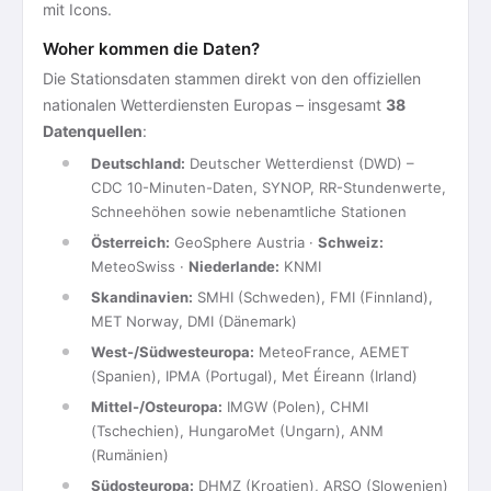
mit Icons.
Woher kommen die Daten?
Die Stationsdaten stammen direkt von den offiziellen
nationalen Wetterdiensten Europas – insgesamt
38
Datenquellen
:
Deutschland:
Deutscher Wetterdienst (DWD) –
CDC 10-Minuten-Daten, SYNOP, RR-Stundenwerte,
Schneehöhen sowie nebenamtliche Stationen
Österreich:
GeoSphere Austria ·
Schweiz:
MeteoSwiss ·
Niederlande:
KNMI
Skandinavien:
SMHI (Schweden), FMI (Finnland),
MET Norway, DMI (Dänemark)
West-/Südwesteuropa:
MeteoFrance, AEMET
(Spanien), IPMA (Portugal), Met Éireann (Irland)
Mittel-/Osteuropa:
IMGW (Polen), CHMI
(Tschechien), HungaroMet (Ungarn), ANM
(Rumänien)
Südosteuropa:
DHMZ (Kroatien), ARSO (Slowenien)