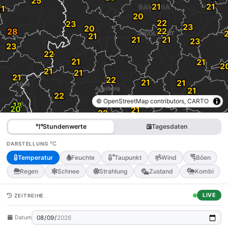
© OpenStreetMap contributors, CARTO
Stundenwerte
Tagesdaten
°C
DARSTELLUNG
Temperatur
Feuchte
Taupunkt
Wind
Böen
Regen
Schnee
Strahlung
Zustand
Kombi
LIVE
ZEITREIHE
Datum