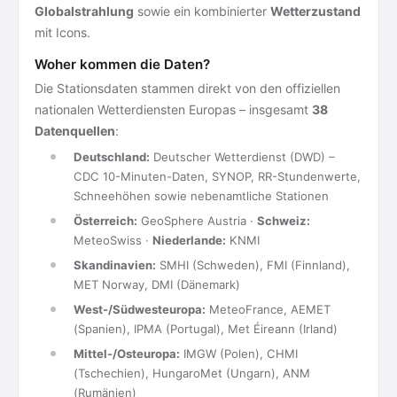
Globalstrahlung
sowie ein kombinierter
Wetterzustand
mit Icons.
Woher kommen die Daten?
Die Stationsdaten stammen direkt von den offiziellen
nationalen Wetterdiensten Europas – insgesamt
38
Datenquellen
:
Deutschland:
Deutscher Wetterdienst (DWD) –
CDC 10-Minuten-Daten, SYNOP, RR-Stundenwerte,
Schneehöhen sowie nebenamtliche Stationen
Österreich:
GeoSphere Austria ·
Schweiz:
MeteoSwiss ·
Niederlande:
KNMI
Skandinavien:
SMHI (Schweden), FMI (Finnland),
MET Norway, DMI (Dänemark)
West-/Südwesteuropa:
MeteoFrance, AEMET
(Spanien), IPMA (Portugal), Met Éireann (Irland)
Mittel-/Osteuropa:
IMGW (Polen), CHMI
(Tschechien), HungaroMet (Ungarn), ANM
(Rumänien)