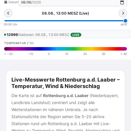
Datum
06.08., 13:00 MESZ (Live)
00:00 Uhr
Jetzt
12999
Stationen ·
06.08., 13:00 MESZ
LIVE
TEMPERATUR (°C)
< −25
−10
0
10
20
30
> 40
Live-Messwerte Rottenburg a.d. Laaber –
Temperatur, Wind & Niederschlag
Die Karte ist auf
Rottenburg a.d. Laaber
(Niederbayern,
Landkreis Landshut) zentriert und zeigt alle
Wetterstationen im näheren Umkreis. Je nach
Stationsdichte der Region sehen Sie 5–20 aktive
Stationen rund um Rottenburg a.d. Laaber mit Live-
Werten zu Temperatur, Wind, Feuchte, Niederschlag und