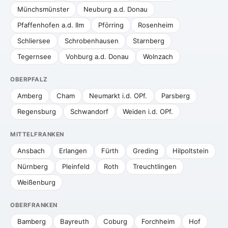
Münchsmünster
Neuburg a.d. Donau
Pfaffenhofen a.d. Ilm
Pförring
Rosenheim
Schliersee
Schrobenhausen
Starnberg
Tegernsee
Vohburg a.d. Donau
Wolnzach
OBERPFALZ
Amberg
Cham
Neumarkt i.d. OPf.
Parsberg
Regensburg
Schwandorf
Weiden i.d. OPf.
MITTELFRANKEN
Ansbach
Erlangen
Fürth
Greding
Hilpoltstein
Nürnberg
Pleinfeld
Roth
Treuchtlingen
Weißenburg
OBERFRANKEN
Bamberg
Bayreuth
Coburg
Forchheim
Hof