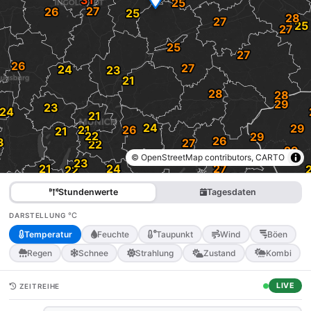
© OpenStreetMap contributors, CARTO
Stundenwerte
Tagesdaten
°C
DARSTELLUNG
Temperatur
Feuchte
Taupunkt
Wind
Böen
Regen
Schnee
Strahlung
Zustand
Kombi
LIVE
ZEITREIHE