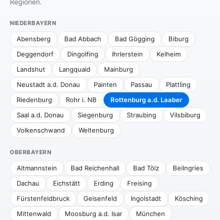
Regionen.
NIEDERBAYERN
Abensberg
Bad Abbach
Bad Gögging
Biburg
Deggendorf
Dingolfing
Ihrlerstein
Kelheim
Landshut
Langquaid
Mainburg
Neustadt a.d. Donau
Painten
Passau
Plattling
Riedenburg
Rohr i. NB
Rottenburg a.d. Laaber
Saal a.d. Donau
Siegenburg
Straubing
Vilsbiburg
Volkenschwand
Weltenburg
OBERBAYERN
Altmannstein
Bad Reichenhall
Bad Tölz
Beilngries
Dachau
Eichstätt
Erding
Freising
Fürstenfeldbruck
Geisenfeld
Ingolstadt
Kösching
Mittenwald
Moosburg a.d. Isar
München