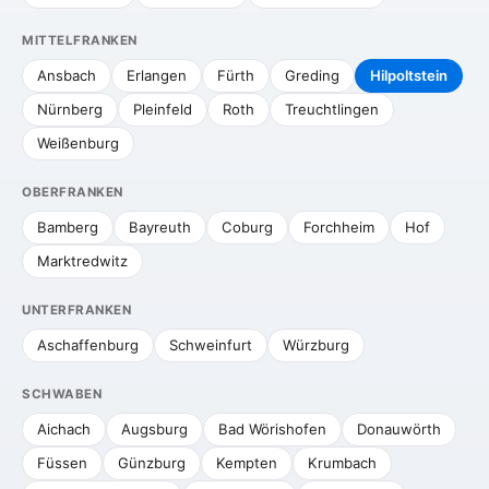
MITTELFRANKEN
Ansbach
Erlangen
Fürth
Greding
Hilpoltstein
Nürnberg
Pleinfeld
Roth
Treuchtlingen
Weißenburg
OBERFRANKEN
Bamberg
Bayreuth
Coburg
Forchheim
Hof
Marktredwitz
UNTERFRANKEN
Aschaffenburg
Schweinfurt
Würzburg
SCHWABEN
Aichach
Augsburg
Bad Wörishofen
Donauwörth
Füssen
Günzburg
Kempten
Krumbach