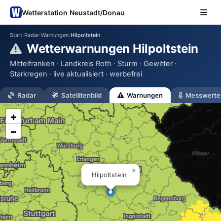
Wetterstation Neustadt/Donau
Start
Radar
Warnungen
Hilpoltstein
›
›
›
Wetterwarnungen Hilpoltstein
Mittelfranken · Landkreis Roth · Sturm · Gewitter ·
Starkregen · live aktualisiert · werbefrei
Radar
Satellitenbild
Warnungen
Messwerte
+
−
×
Hilpoltstein