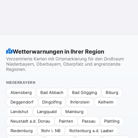
Wetterwarnungen in Ihrer Region
Vorzentrierte Karten mit Ortsmarkierung für den Großraum
Niederbayern, Oberbayern, Oberpfalz und angrenzende
Regionen.
NIEDERBAYERN
Abensberg
Bad Abbach
Bad Gögging
Biburg
Deggendorf
Dingolfing
Ihrlerstein
Kelheim
Landshut
Langquaid
Mainburg
Neustadt a.d. Donau
Painten
Passau
Plattling
Riedenburg
Rohr i. NB
Rottenburg a.d. Laaber