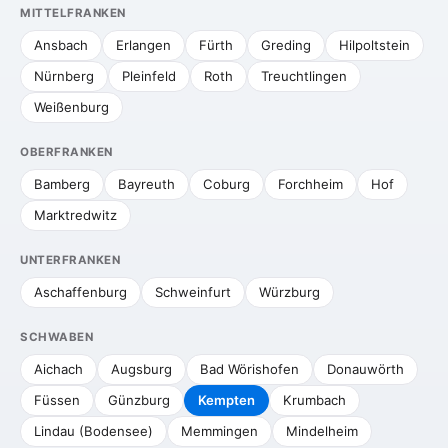
MITTELFRANKEN
Ansbach
Erlangen
Fürth
Greding
Hilpoltstein
Nürnberg
Pleinfeld
Roth
Treuchtlingen
Weißenburg
OBERFRANKEN
Bamberg
Bayreuth
Coburg
Forchheim
Hof
Marktredwitz
UNTERFRANKEN
Aschaffenburg
Schweinfurt
Würzburg
SCHWABEN
Aichach
Augsburg
Bad Wörishofen
Donauwörth
Füssen
Günzburg
Kempten
Krumbach
Lindau (Bodensee)
Memmingen
Mindelheim