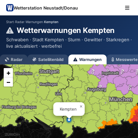
Wetterstation Neustadt/Donau
Start
Radar
Warnungen
Kempten
›
›
›
Wetterwarnungen Kempten
Schwaben · Stadt Kempten · Sturm · Gewitter · Starkregen ·
live aktualisiert · werbefrei
Radar
Satellitenbild
Warnungen
Messwerte
+
−
×
Kempten