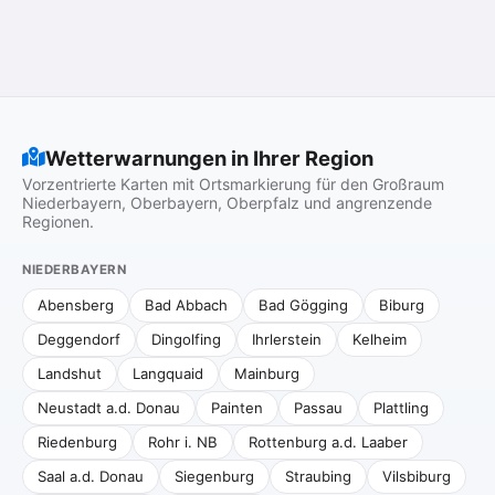
Wetterwarnungen in Ihrer Region
Vorzentrierte Karten mit Ortsmarkierung für den Großraum
Niederbayern, Oberbayern, Oberpfalz und angrenzende
Regionen.
NIEDERBAYERN
Abensberg
Bad Abbach
Bad Gögging
Biburg
Deggendorf
Dingolfing
Ihrlerstein
Kelheim
Landshut
Langquaid
Mainburg
Neustadt a.d. Donau
Painten
Passau
Plattling
Riedenburg
Rohr i. NB
Rottenburg a.d. Laaber
Saal a.d. Donau
Siegenburg
Straubing
Vilsbiburg