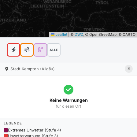
Leaflet
|
©
DWD
, © OpenStreetMap, © CARTO
ALLE
Stadt Kempten (Allgäu)
Keine Warnungen
für diesen Ort
LEGENDE
Extremes Unwetter (Stufe 4)
Unwetterwarnung (Stufe 3)