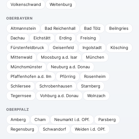
Volkenschwand
Weltenburg
OBERBAYERN
Altmannstein
Bad Reichenhall
Bad Tölz
Beilngries
Dachau
Eichstätt
Erding
Freising
Fürstenfeldbruck
Geisenfeld
Ingolstadt
Kösching
Mittenwald
Moosburg a.d. Isar
München
Münchsmünster
Neuburg a.d. Donau
Pfaffenhofen a.d. Ilm
Pförring
Rosenheim
Schliersee
Schrobenhausen
Starnberg
Tegernsee
Vohburg a.d. Donau
Wolnzach
OBERPFALZ
Amberg
Cham
Neumarkt i.d. OPf.
Parsberg
Regensburg
Schwandorf
Weiden i.d. OPf.