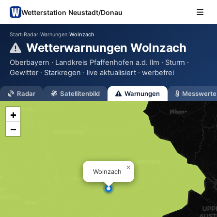
Wetterstation Neustadt/Donau
Start
Radar
Warnungen
Wolnzach
›
›
›
Wetterwarnungen Wolnzach
Oberbayern · Landkreis Pfaffenhofen a.d. Ilm · Sturm ·
Gewitter · Starkregen · live aktualisiert · werbefrei
Radar
Satellitenbild
Warnungen
Messwerte
+
−
×
Wolnzach