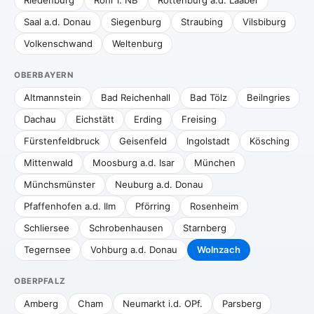
Riedenburg
Rohr i. NB
Rottenburg a.d. Laaber
Saal a.d. Donau
Siegenburg
Straubing
Vilsbiburg
Volkenschwand
Weltenburg
OBERBAYERN
Altmannstein
Bad Reichenhall
Bad Tölz
Beilngries
Dachau
Eichstätt
Erding
Freising
Fürstenfeldbruck
Geisenfeld
Ingolstadt
Kösching
Mittenwald
Moosburg a.d. Isar
München
Münchsmünster
Neuburg a.d. Donau
Pfaffenhofen a.d. Ilm
Pförring
Rosenheim
Schliersee
Schrobenhausen
Starnberg
Tegernsee
Vohburg a.d. Donau
Wolnzach
OBERPFALZ
Amberg
Cham
Neumarkt i.d. OPf.
Parsberg