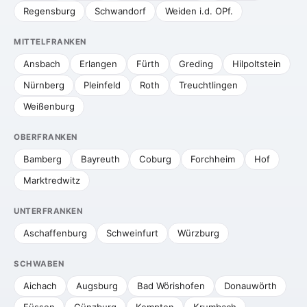
Regensburg
Schwandorf
Weiden i.d. OPf.
MITTELFRANKEN
Ansbach
Erlangen
Fürth
Greding
Hilpoltstein
Nürnberg
Pleinfeld
Roth
Treuchtlingen
Weißenburg
OBERFRANKEN
Bamberg
Bayreuth
Coburg
Forchheim
Hof
Marktredwitz
UNTERFRANKEN
Aschaffenburg
Schweinfurt
Würzburg
SCHWABEN
Aichach
Augsburg
Bad Wörishofen
Donauwörth