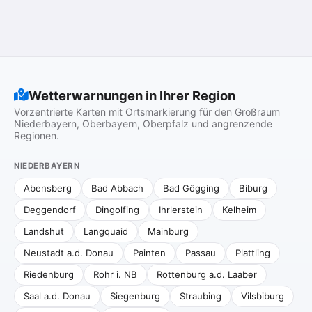
Wetterwarnungen in Ihrer Region
Vorzentrierte Karten mit Ortsmarkierung für den Großraum
Niederbayern, Oberbayern, Oberpfalz und angrenzende
Regionen.
NIEDERBAYERN
Abensberg
Bad Abbach
Bad Gögging
Biburg
Deggendorf
Dingolfing
Ihrlerstein
Kelheim
Landshut
Langquaid
Mainburg
Neustadt a.d. Donau
Painten
Passau
Plattling
Riedenburg
Rohr i. NB
Rottenburg a.d. Laaber
Saal a.d. Donau
Siegenburg
Straubing
Vilsbiburg