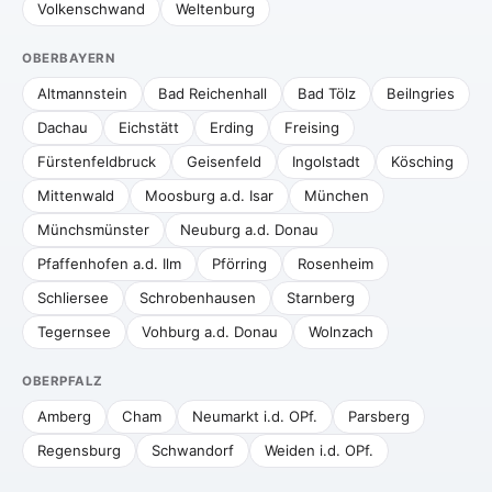
Volkenschwand
Weltenburg
OBERBAYERN
Altmannstein
Bad Reichenhall
Bad Tölz
Beilngries
Dachau
Eichstätt
Erding
Freising
Fürstenfeldbruck
Geisenfeld
Ingolstadt
Kösching
Mittenwald
Moosburg a.d. Isar
München
Münchsmünster
Neuburg a.d. Donau
Pfaffenhofen a.d. Ilm
Pförring
Rosenheim
Schliersee
Schrobenhausen
Starnberg
Tegernsee
Vohburg a.d. Donau
Wolnzach
OBERPFALZ
Amberg
Cham
Neumarkt i.d. OPf.
Parsberg
Regensburg
Schwandorf
Weiden i.d. OPf.