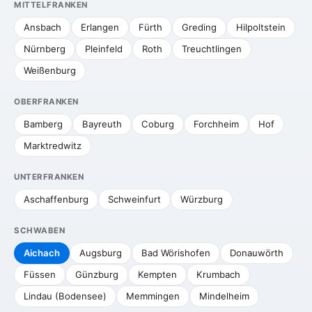
MITTELFRANKEN
Ansbach
Erlangen
Fürth
Greding
Hilpoltstein
Nürnberg
Pleinfeld
Roth
Treuchtlingen
Weißenburg
OBERFRANKEN
Bamberg
Bayreuth
Coburg
Forchheim
Hof
Marktredwitz
UNTERFRANKEN
Aschaffenburg
Schweinfurt
Würzburg
SCHWABEN
Aichach
Augsburg
Bad Wörishofen
Donauwörth
Füssen
Günzburg
Kempten
Krumbach
Lindau (Bodensee)
Memmingen
Mindelheim