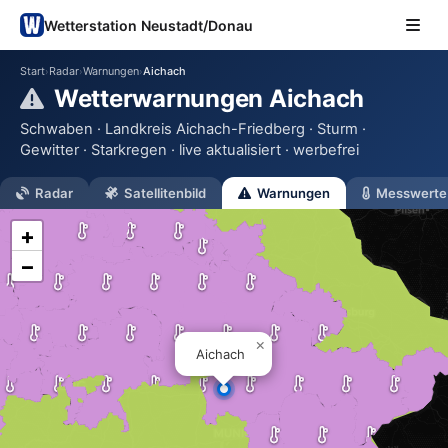
Wetterstation Neustadt/Donau
Start
Radar
Warnungen
Aichach
›
›
›
Wetterwarnungen Aichach
Schwaben · Landkreis Aichach-Friedberg · Sturm ·
Gewitter · Starkregen · live aktualisiert · werbefrei
Radar
Satellitenbild
Warnungen
Messwerte
+
−
×
Aichach