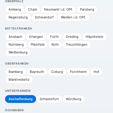
OBERPFALZ
Amberg
Cham
Neumarkt i.d. OPf.
Parsberg
Regensburg
Schwandorf
Weiden i.d. OPf.
MITTELFRANKEN
Ansbach
Erlangen
Fürth
Greding
Hilpoltstein
Nürnberg
Pleinfeld
Roth
Treuchtlingen
Weißenburg
OBERFRANKEN
Bamberg
Bayreuth
Coburg
Forchheim
Hof
Marktredwitz
UNTERFRANKEN
Aschaffenburg
Schweinfurt
Würzburg
SCHWABEN