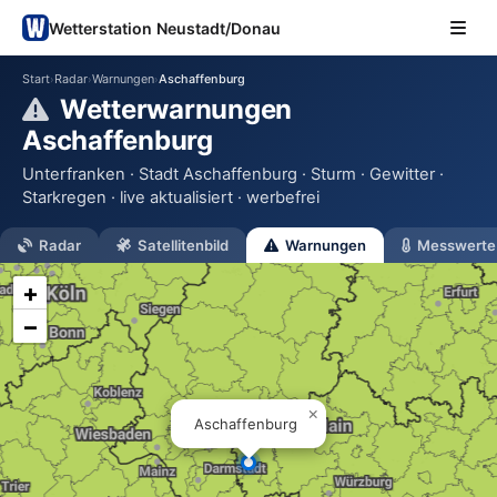
Wetterstation Neustadt/Donau
Start
Radar
Warnungen
Aschaffenburg
›
›
›
Wetterwarnungen
Aschaffenburg
Unterfranken · Stadt Aschaffenburg · Sturm · Gewitter ·
Starkregen · live aktualisiert · werbefrei
Radar
Satellitenbild
Warnungen
Messwerte
+
−
×
Aschaffenburg