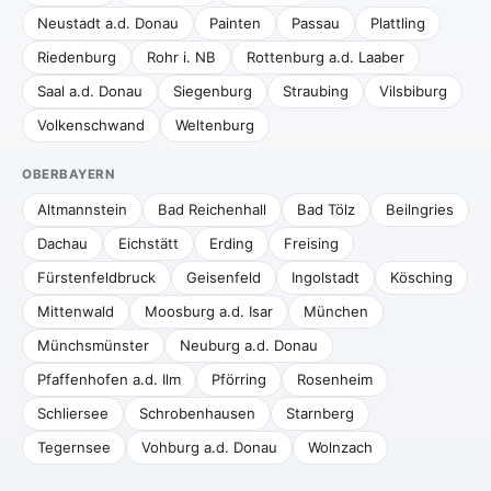
Neustadt a.d. Donau
Painten
Passau
Plattling
Riedenburg
Rohr i. NB
Rottenburg a.d. Laaber
Saal a.d. Donau
Siegenburg
Straubing
Vilsbiburg
Volkenschwand
Weltenburg
OBERBAYERN
Altmannstein
Bad Reichenhall
Bad Tölz
Beilngries
Dachau
Eichstätt
Erding
Freising
Fürstenfeldbruck
Geisenfeld
Ingolstadt
Kösching
Mittenwald
Moosburg a.d. Isar
München
Münchsmünster
Neuburg a.d. Donau
Pfaffenhofen a.d. Ilm
Pförring
Rosenheim
Schliersee
Schrobenhausen
Starnberg
Tegernsee
Vohburg a.d. Donau
Wolnzach