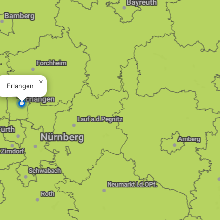
×
Erlangen