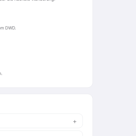
vom DWD.
n.