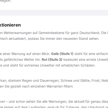
Region.
tionieren
ziellen Wetterwarnungen auf Gemeindeebene für ganz Deutschland. D
sch aktualisiert, sodass Sie immer den neuesten Stand sehen.
e einer Warnung auf einen Blick:
Gelb (Stufe 1)
steht für eine einfac
ls gefährliches Wetter hin.
Rot (Stufe 3)
bedeutet eine ernste Unwette
fe und steht für extremes Unwetter mit erheblichen Schäden.
rkan, starkem Regen und Dauerregen, Schnee und Glätte, Frost, Nebe
 Sie gezielt nach einzelnen Warnarten filtern.
cken – und schon sehen Sie alle Warnungen, die aktuell für genau die
ie immer auf dem Laufenden, egal ob für Zuhause, den Urlaubsort 