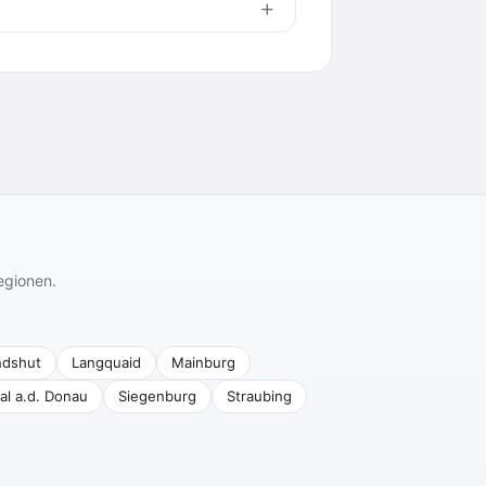
egionen.
ndshut
Langquaid
Mainburg
al a.d. Donau
Siegenburg
Straubing