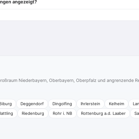
ngen angezeigt?
n Großraum Niederbayern, Oberbayern, Oberpfalz und angrenzende R
Biburg
Deggendorf
Dingolfing
Ihrlerstein
Kelheim
La
lattling
Riedenburg
Rohr i. NB
Rottenburg a.d. Laaber
Sa