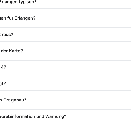
Erlangen typisch?
en für Erlangen?
eraus?
 der Karte?
 4?
gt?
n Ort genau?
 Vorabinformation und Warnung?