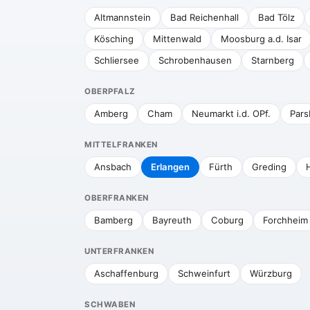
Altmannstein
Bad Reichenhall
Bad Tölz
Kösching
Mittenwald
Moosburg a.d. Isar
Schliersee
Schrobenhausen
Starnberg
OBERPFALZ
Amberg
Cham
Neumarkt i.d. OPf.
Pars
MITTELFRANKEN
Ansbach
Erlangen
Fürth
Greding
H
OBERFRANKEN
Bamberg
Bayreuth
Coburg
Forchheim
UNTERFRANKEN
Aschaffenburg
Schweinfurt
Würzburg
SCHWABEN