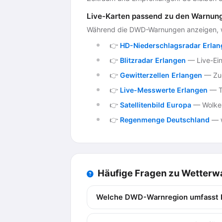
Live-Karten passend zu den Warnun
Während die DWD-Warnungen anzeigen, was
👉
HD-Niederschlagsradar Erla
👉
Blitzradar Erlangen
— Live-Ein
👉
Gewitterzellen Erlangen
— Zug
👉
Live-Messwerte Erlangen
— Te
👉
Satellitenbild Europa
— Wolken
👉
Regenmenge Deutschland
— w
Häufige Fragen zu Wetter
Welche DWD-Warnregion umfasst 