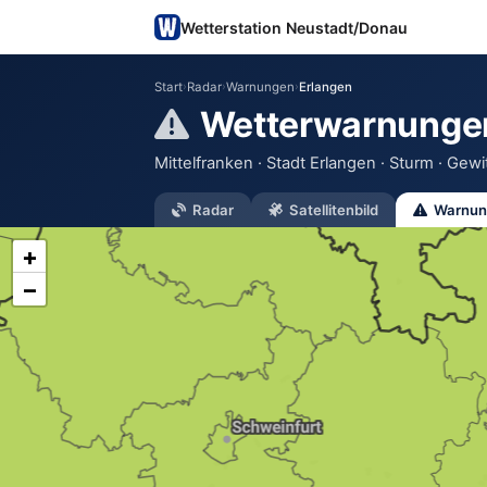
Wetterstation Neustadt/Donau
Start
›
Radar
›
Warnungen
›
Erlangen
Wetterwarnunge
Mittelfranken · Stadt Erlangen · Sturm · Gewitt
Radar
Satellitenbild
Warnun
+
−