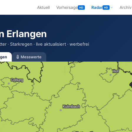
Aktuell
Vorhersage
Radar
Archiv
HD
HD
n Erlangen
er · Starkregen · live aktualisiert · werbefrei
gen
Messwerte