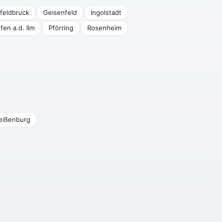
feldbruck
Geisenfeld
Ingolstadt
fen a.d. Ilm
Pförring
Rosenheim
eißenburg