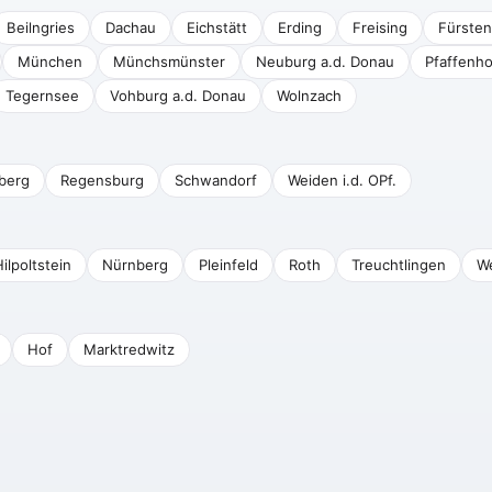
Beilngries
Dachau
Eichstätt
Erding
Freising
Fürsten
München
Münchsmünster
Neuburg a.d. Donau
Pfaffenho
Tegernsee
Vohburg a.d. Donau
Wolnzach
berg
Regensburg
Schwandorf
Weiden i.d. OPf.
ilpoltstein
Nürnberg
Pleinfeld
Roth
Treuchtlingen
W
Hof
Marktredwitz