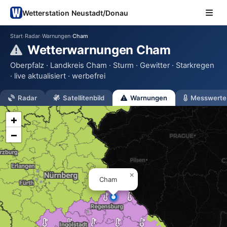
Wetterstation Neustadt/Donau
Start
Radar
Warnungen
Cham
›
›
›
Wetterwarnungen Cham
Oberpfalz · Landkreis Cham · Sturm · Gewitter · Starkregen
· live aktualisiert · werbefrei
Radar
Satellitenbild
Warnungen
Messwerte
+
−
×
Cham