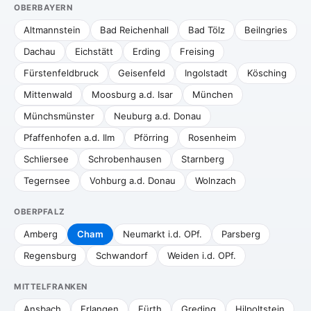
OBERBAYERN
Altmannstein
Bad Reichenhall
Bad Tölz
Beilngries
Dachau
Eichstätt
Erding
Freising
Fürstenfeldbruck
Geisenfeld
Ingolstadt
Kösching
Mittenwald
Moosburg a.d. Isar
München
Münchsmünster
Neuburg a.d. Donau
Pfaffenhofen a.d. Ilm
Pförring
Rosenheim
Schliersee
Schrobenhausen
Starnberg
Tegernsee
Vohburg a.d. Donau
Wolnzach
OBERPFALZ
Amberg
Cham
Neumarkt i.d. OPf.
Parsberg
Regensburg
Schwandorf
Weiden i.d. OPf.
MITTELFRANKEN
Ansbach
Erlangen
Fürth
Greding
Hilpoltstein