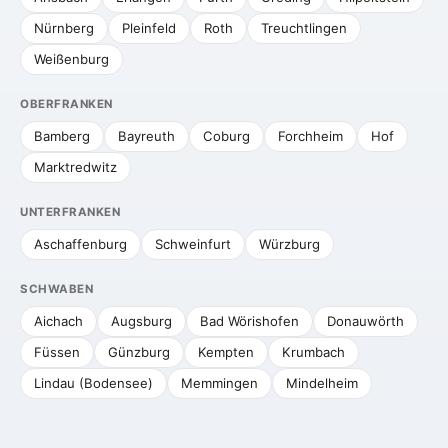
Nürnberg
Pleinfeld
Roth
Treuchtlingen
Weißenburg
OBERFRANKEN
Bamberg
Bayreuth
Coburg
Forchheim
Hof
Marktredwitz
UNTERFRANKEN
Aschaffenburg
Schweinfurt
Würzburg
SCHWABEN
Aichach
Augsburg
Bad Wörishofen
Donauwörth
Füssen
Günzburg
Kempten
Krumbach
Lindau (Bodensee)
Memmingen
Mindelheim