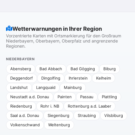
Wetterwarnungen in Ihrer Region
Vorzentrierte Karten mit Ortsmarkierung für den Großraum
Niederbayern, Oberbayern, Oberpfalz und angrenzende
Regionen.
NIEDERBAYERN
Abensberg
Bad Abbach
Bad Gögging
Biburg
Deggendorf
Dingolfing
Ihrlerstein
Kelheim
Landshut
Langquaid
Mainburg
Neustadt a.d. Donau
Painten
Passau
Plattling
Riedenburg
Rohr i. NB
Rottenburg a.d. Laaber
Saal a.d. Donau
Siegenburg
Straubing
Vilsbiburg
Volkenschwand
Weltenburg