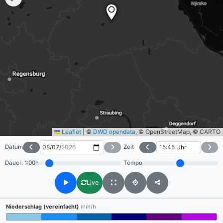
Leaflet
|
©
DWD opendata
, © OpenStreetMap, © CARTO
Datum
Zeit
Dauer:
1:00h
Tempo
Live
Niederschlag (vereinfacht)
mm/h