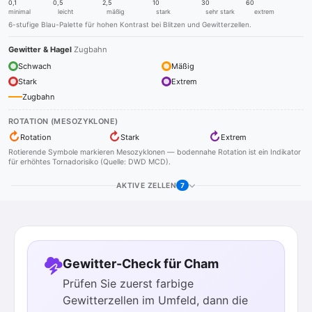
0,1
0,5
2,5
10
30
60
minimal
leicht
mäßig
stark
sehr stark
extrem
6-stufige Blau-Palette für hohen Kontrast bei Blitzen und Gewitterzellen.
Gewitter & Hagel
Zugbahn
Schwach
Mäßig
Stark
Extrem
Zugbahn
ROTATION (MESOZYKLONE)
↻
↻
↻
Rotation
Stark
Extrem
Rotierende Symbole markieren Mesozyklonen — bodennahe Rotation ist ein Indikator
für erhöhtes Tornadorisiko (Quelle: DWD MCD).
AKTIVE ZELLEN
7
Gewitter-Check für Cham
Prüfen Sie zuerst farbige
Gewitterzellen im Umfeld, dann die