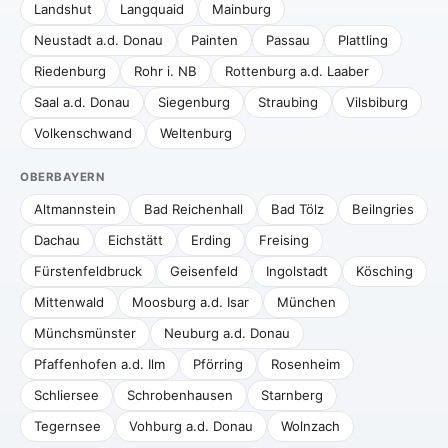
Landshut
Langquaid
Mainburg
Neustadt a.d. Donau
Painten
Passau
Plattling
Riedenburg
Rohr i. NB
Rottenburg a.d. Laaber
Saal a.d. Donau
Siegenburg
Straubing
Vilsbiburg
Volkenschwand
Weltenburg
OBERBAYERN
Altmannstein
Bad Reichenhall
Bad Tölz
Beilngries
Dachau
Eichstätt
Erding
Freising
Fürstenfeldbruck
Geisenfeld
Ingolstadt
Kösching
Mittenwald
Moosburg a.d. Isar
München
Münchsmünster
Neuburg a.d. Donau
Pfaffenhofen a.d. Ilm
Pförring
Rosenheim
Schliersee
Schrobenhausen
Starnberg
Tegernsee
Vohburg a.d. Donau
Wolnzach