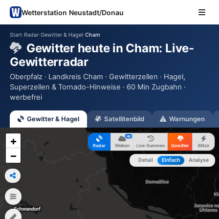
Wetterstation Neustadt/Donau
Start
Radar
Gewitter & Hagel
Cham
›
›
›
Gewitter heute in Cham: Live-
Gewitterradar
Oberpfalz · Landkreis Cham · Gewitterzellen · Hagel,
Superzellen & Tornado-Hinweise · 60 Min Zugbahn ·
werbefrei
Gewitter & Hagel
Satellitenbild
Warnungen
HD
+
Radar
Wolken
Live-Summen
Gewitter
Blitze
−
Detail
Einfach
Analyse