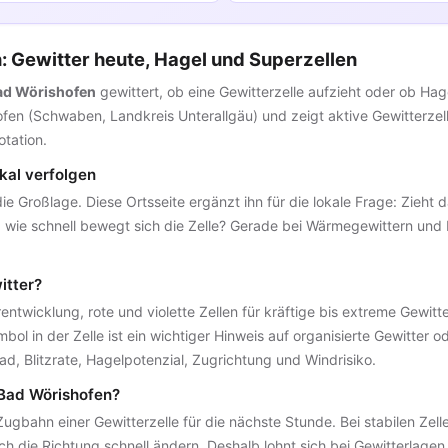
 Gewitter heute, Hagel und Superzellen
Bad Wörishofen
gewittert, ob eine Gewitterzelle aufzieht oder ob Hage
shofen (Schwaben, Landkreis Unterallgäu) und zeigt aktive Gewitterz
tation.
kal verfolgen
 die Großlage. Diese Ortsseite ergänzt ihn für die lokale Frage: Zieht
und wie schnell bewegt sich die Zelle? Gerade bei Wärmegewittern un
itter?
ntwicklung, rote und violette Zellen für kräftige bis extreme Gewitte
ol in der Zelle ist ein wichtiger Hinweis auf organisierte Gewitter o
ad, Blitzrate, Hagelpotenzial, Zugrichtung und Windrisiko.
Bad Wörishofen?
Zugbahn einer Gewitterzelle für die nächste Stunde. Bei stabilen Zelle
ch die Richtung schnell ändern. Deshalb lohnt sich bei Gewitterlagen 