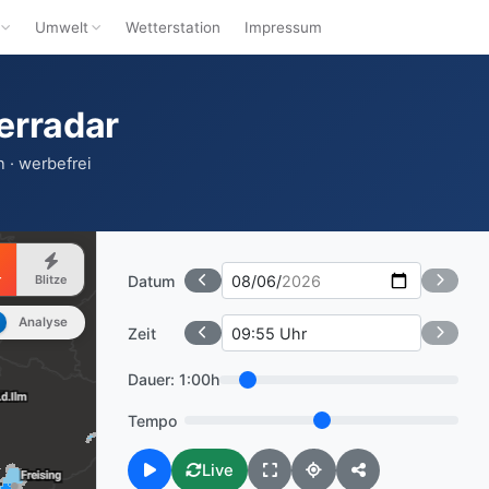
Umwelt
Wetterstation
Impressum
erradar
 · werbefrei
Datum
r
Blitze
Analyse
Zeit
Dauer:
1:00h
Tempo
Live