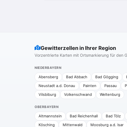
Gewitterzellen in Ihrer Region
Vorzentrierte Karten mit Ortsmarkierung für de
NIEDERBAYERN
Abensberg
Bad Abbach
Bad Gögging
Neustadt a.d. Donau
Painten
Passau
P
Vilsbiburg
Volkenschwand
Weltenburg
OBERBAYERN
Altmannstein
Bad Reichenhall
Bad Tölz
Kösching
Mittenwald
Moosburg a.d. Isar