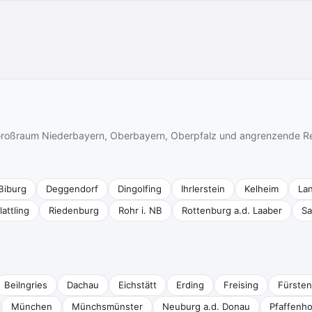
n Großraum Niederbayern, Oberbayern, Oberpfalz und angrenzende R
Biburg
Deggendorf
Dingolfing
Ihrlerstein
Kelheim
La
lattling
Riedenburg
Rohr i. NB
Rottenburg a.d. Laaber
Sa
Beilngries
Dachau
Eichstätt
Erding
Freising
Fürsten
München
Münchsmünster
Neuburg a.d. Donau
Pfaffenho