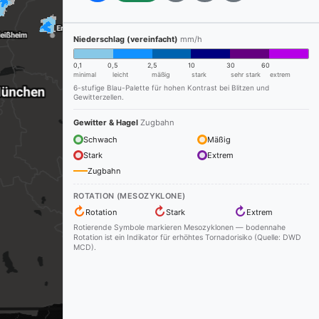
Niederschlag (vereinfacht)
mm/h
0,1
0,5
2,5
10
30
60
minimal
leicht
mäßig
stark
sehr stark
extrem
6-stufige Blau-Palette für hohen Kontrast bei Blitzen und
Gewitterzellen.
Gewitter & Hagel
Zugbahn
Schwach
Mäßig
Stark
Extrem
Zugbahn
ROTATION (MESOZYKLONE)
↻
↻
↻
Rotation
Stark
Extrem
Rotierende Symbole markieren Mesozyklonen — bodennahe
Rotation ist ein Indikator für erhöhtes Tornadorisiko (Quelle: DWD
MCD).