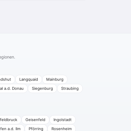
egionen.
ndshut
Langquaid
Mainburg
al a.d. Donau
Siegenburg
Straubing
feldbruck
Geisenfeld
Ingolstadt
fen a.d. Ilm
Pförring
Rosenheim