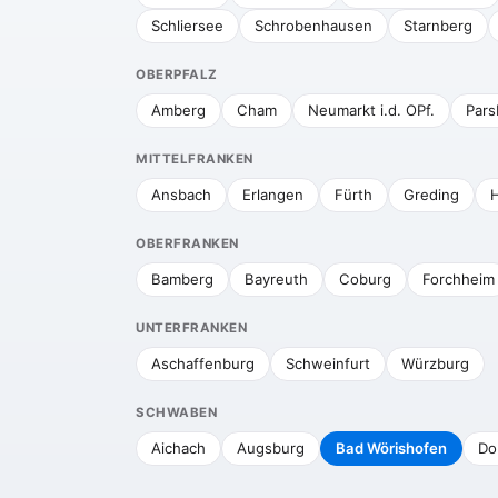
Schliersee
Schrobenhausen
Starnberg
OBERPFALZ
Amberg
Cham
Neumarkt i.d. OPf.
Pars
MITTELFRANKEN
Ansbach
Erlangen
Fürth
Greding
H
OBERFRANKEN
Bamberg
Bayreuth
Coburg
Forchheim
UNTERFRANKEN
Aschaffenburg
Schweinfurt
Würzburg
SCHWABEN
Aichach
Augsburg
Bad Wörishofen
Do