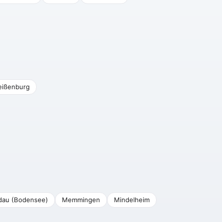
ißenburg
dau (Bodensee)
Memmingen
Mindelheim