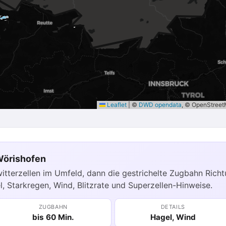
Leaflet
|
©
DWD opendata
, © OpenStree
Wörishofen
witterzellen im Umfeld, dann die gestrichelte Zugbahn Rich
l, Starkregen, Wind, Blitzrate und Superzellen-Hinweise.
ZUGBAHN
DETAILS
bis 60 Min.
Hagel, Wind