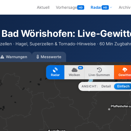
Aktuell
Vorhersage
Radar
Archiv
HD
HD
n Bad Wörishofen: Live-Gewitt
zellen · Hagel, Superzellen & Tornado-Hinweise · 60 Min Zugbahn
Warnungen
Messwerte
HD
Radar
Wolken
Live-Summen
Gewitte
Detail
Einfach
ANSICHT: