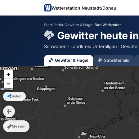
Wetterstation Neustadt/Donau
Start
›
Radar
›
Gewitter & Hagel
›
Bad Wörishofen
Gewitter heute i
Schwaben · Landkreis Unterallgäu · Gewitter
Gewitter & Hagel
Satellitenbild
+
−
Teilen
Messen