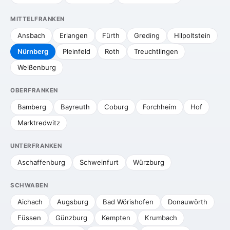
MITTELFRANKEN
Ansbach
Erlangen
Fürth
Greding
Hilpoltstein
Nürnberg
Pleinfeld
Roth
Treuchtlingen
Weißenburg
OBERFRANKEN
Bamberg
Bayreuth
Coburg
Forchheim
Hof
Marktredwitz
UNTERFRANKEN
Aschaffenburg
Schweinfurt
Würzburg
SCHWABEN
Aichach
Augsburg
Bad Wörishofen
Donauwörth
Füssen
Günzburg
Kempten
Krumbach