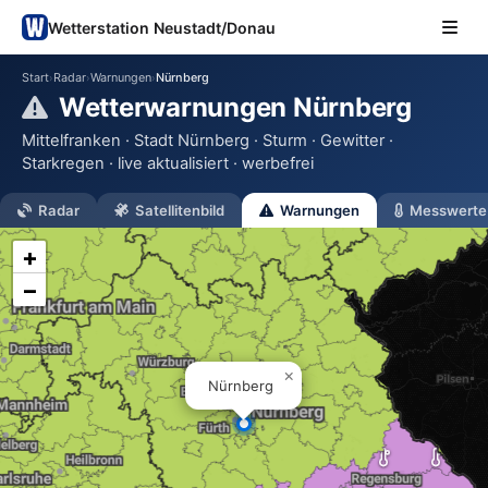
Wetterstation Neustadt/Donau
Start
Radar
Warnungen
Nürnberg
›
›
›
Wetterwarnungen Nürnberg
Mittelfranken · Stadt Nürnberg · Sturm · Gewitter ·
Starkregen · live aktualisiert · werbefrei
Radar
Satellitenbild
Warnungen
Messwerte
+
−
×
Nürnberg