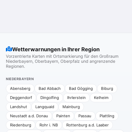
Wetterwarnungen in Ihrer Region
Vorzentrierte Karten mit Ortsmarkierung für den Großraum
Niederbayern, Oberbayern, Oberpfalz und angrenzende
Regionen.
NIEDERBAYERN
Abensberg
Bad Abbach
Bad Gögging
Biburg
Deggendorf
Dingolfing
Ihrlerstein
Kelheim
Landshut
Langquaid
Mainburg
Neustadt a.d. Donau
Painten
Passau
Plattling
Riedenburg
Rohr i. NB
Rottenburg a.d. Laaber