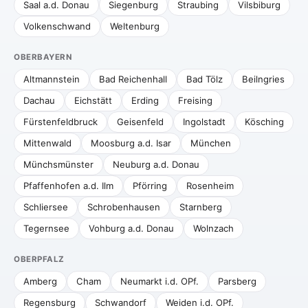
Saal a.d. Donau
Siegenburg
Straubing
Vilsbiburg
Volkenschwand
Weltenburg
OBERBAYERN
Altmannstein
Bad Reichenhall
Bad Tölz
Beilngries
Dachau
Eichstätt
Erding
Freising
Fürstenfeldbruck
Geisenfeld
Ingolstadt
Kösching
Mittenwald
Moosburg a.d. Isar
München
Münchsmünster
Neuburg a.d. Donau
Pfaffenhofen a.d. Ilm
Pförring
Rosenheim
Schliersee
Schrobenhausen
Starnberg
Tegernsee
Vohburg a.d. Donau
Wolnzach
OBERPFALZ
Amberg
Cham
Neumarkt i.d. OPf.
Parsberg
Regensburg
Schwandorf
Weiden i.d. OPf.