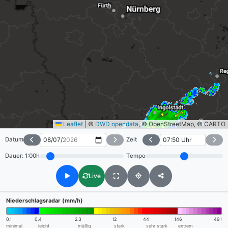
Leaflet
|
©
DWD opendata
, © OpenStreetMap, © CARTO
Datum
Zeit
Dauer:
1:00h
Tempo
Live
Niederschlagsradar (mm/h)
0.1
0.4
2.3
12
44
146
491
minimal
leicht
mäßig
stark
sehr stark
extrem