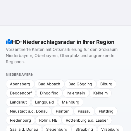
HD-Niederschlagsradar in Ihrer Region
Vorzentrierte Karten mit Ortsmarkierung für den Großraum
Niederbayern, Oberbayern, Oberpfalz und angrenzende
Regionen.
NIEDERBAYERN
Abensberg
Bad Abbach
Bad Gögging
Biburg
Deggendorf
Dingolfing
Ihrlerstein
Kelheim
Landshut
Langquaid
Mainburg
Neustadt a.d. Donau
Painten
Passau
Plattling
Riedenburg
Rohr i. NB
Rottenburg a.d. Laaber
Saal a.d. Donau
Siegenburg
Straubing
Vilsbiburg