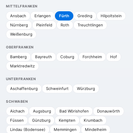
MITTELFRANKEN
Ansbach
Erlangen
Fürth
Greding
Hilpoltstein
Nürnberg
Pleinfeld
Roth
Treuchtlingen
Weißenburg
OBERFRANKEN
Bamberg
Bayreuth
Coburg
Forchheim
Hof
Marktredwitz
UNTERFRANKEN
Aschaffenburg
Schweinfurt
Würzburg
SCHWABEN
Aichach
Augsburg
Bad Wörishofen
Donauwörth
Füssen
Günzburg
Kempten
Krumbach
Lindau (Bodensee)
Memmingen
Mindelheim