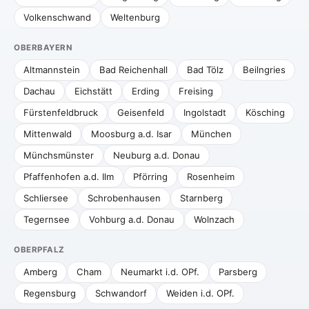
Volkenschwand
Weltenburg
OBERBAYERN
Altmannstein
Bad Reichenhall
Bad Tölz
Beilngries
Dachau
Eichstätt
Erding
Freising
Fürstenfeldbruck
Geisenfeld
Ingolstadt
Kösching
Mittenwald
Moosburg a.d. Isar
München
Münchsmünster
Neuburg a.d. Donau
Pfaffenhofen a.d. Ilm
Pförring
Rosenheim
Schliersee
Schrobenhausen
Starnberg
Tegernsee
Vohburg a.d. Donau
Wolnzach
OBERPFALZ
Amberg
Cham
Neumarkt i.d. OPf.
Parsberg
Regensburg
Schwandorf
Weiden i.d. OPf.