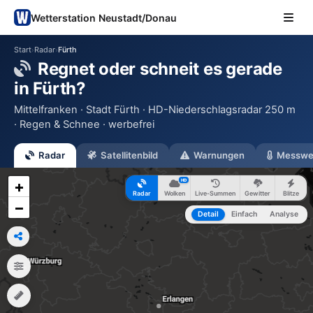
Wetterstation Neustadt/Donau
Start
Radar
Fürth
›
›
Regnet oder schneit es gerade
in Fürth?
Mittelfranken · Stadt Fürth · HD-Niederschlagsradar 250 m
· Regen & Schnee · werbefrei
Radar
Satellitenbild
Warnungen
Messwe
HD
+
Radar
Wolken
Live-Summen
Gewitter
Blitze
−
Detail
Einfach
Analyse