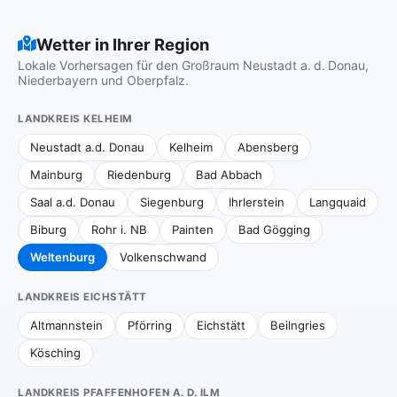
Wetter in Ihrer Region
Lokale Vorhersagen für den Großraum Neustadt a. d. Donau,
Niederbayern und Oberpfalz.
LANDKREIS KELHEIM
Neustadt a.d. Donau
Kelheim
Abensberg
Mainburg
Riedenburg
Bad Abbach
Saal a.d. Donau
Siegenburg
Ihrlerstein
Langquaid
Biburg
Rohr i. NB
Painten
Bad Gögging
Weltenburg
Volkenschwand
LANDKREIS EICHSTÄTT
Altmannstein
Pförring
Eichstätt
Beilngries
Kösching
LANDKREIS PFAFFENHOFEN A. D. ILM