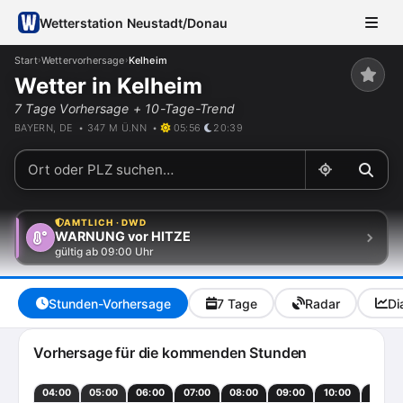
Wetterstation Neustadt/Donau
Start
Wettervorhersage
Kelheim
›
›
Wetter in Kelheim
7 Tage Vorhersage + 10-Tage-Trend
BAYERN, DE • 347 M Ü.NN •
05:56
20:39
AMTLICH · DWD
WARNUNG vor HITZE
gültig ab 09:00 Uhr
Stunden-Vorhersage
7 Tage
Radar
Di
Vorhersage für die kommenden Stunden
04:00
05:00
06:00
07:00
08:00
09:00
10:00
11:00