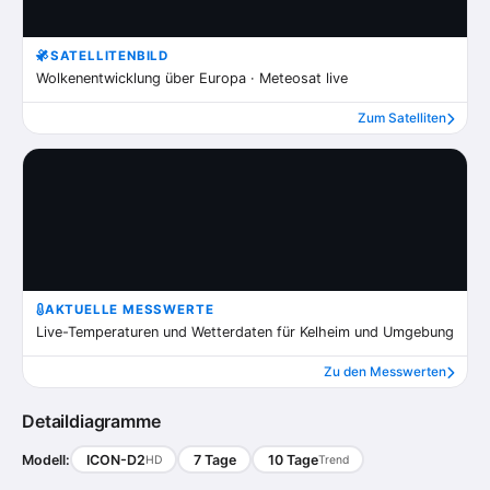
SATELLITENBILD
Wolkenentwicklung über Europa · Meteosat live
Zum Satelliten
AKTUELLE MESSWERTE
Live-Temperaturen und Wetterdaten für Kelheim und Umgebung
Zu den Messwerten
Detaildiagramme
Modell:
ICON-D2
7 Tage
10 Tage
HD
Trend