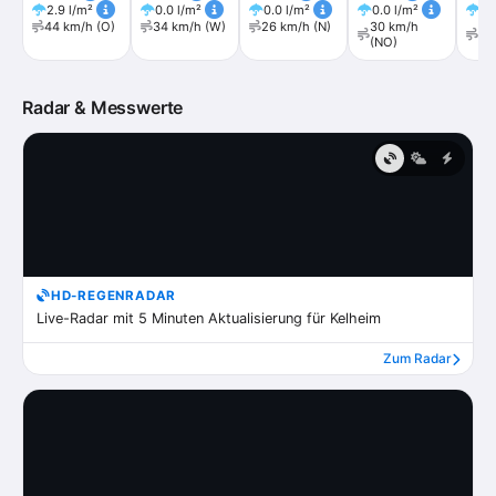
2.9 l/m²
0.0 l/m²
0.0 l/m²
0.0 l/m²
0.
44 km/h (O)
34 km/h (W)
26 km/h (N)
30 km/h
30
(NO)
(N
Radar & Messwerte
HD-REGENRADAR
Live-Radar mit 5 Minuten Aktualisierung für Kelheim
Zum Radar