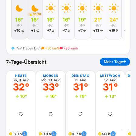
05:56
16°
16°
16°
16°
19°
21°
24°
26°
0
0
0
0
0
0
0
0
10
8
7
7
7
13
19
22
l/m²
Böen km/h
≥50 km/h
≥85 km/h
7-Tage-Übersicht
Mehr Tage
HEUTE
MORGEN
DIENSTAG
MITTWOCH
DON
So, 9. Aug
Mo, 10. Aug
11. Aug
12. Aug
1
32°
33°
31°
31°
↓ 16°
↓ 16°
↓ 19°
↓ 18°
13.0 h
11.9 h
10.7 h
13.1 h
14.