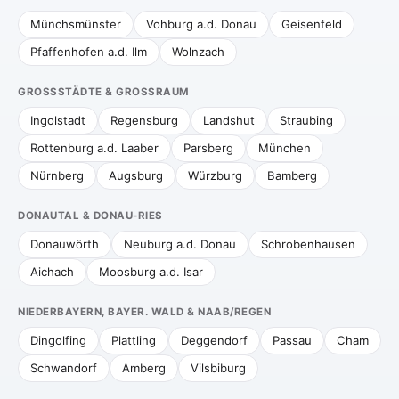
Münchsmünster
Vohburg a.d. Donau
Geisenfeld
Pfaffenhofen a.d. Ilm
Wolnzach
GROSSSTÄDTE & GROSSRAUM
Ingolstadt
Regensburg
Landshut
Straubing
Rottenburg a.d. Laaber
Parsberg
München
Nürnberg
Augsburg
Würzburg
Bamberg
DONAUTAL & DONAU-RIES
Donauwörth
Neuburg a.d. Donau
Schrobenhausen
Aichach
Moosburg a.d. Isar
NIEDERBAYERN, BAYER. WALD & NAAB/REGEN
Dingolfing
Plattling
Deggendorf
Passau
Cham
Schwandorf
Amberg
Vilsbiburg