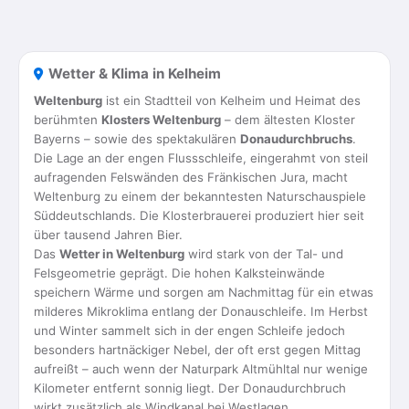
Wetter & Klima in Kelheim
Weltenburg
ist ein Stadtteil von Kelheim und Heimat des
berühmten
Klosters Weltenburg
– dem ältesten Kloster
Bayerns – sowie des spektakulären
Donaudurchbruchs
.
Die Lage an der engen Flussschleife, eingerahmt von steil
aufragenden Felswänden des Fränkischen Jura, macht
Weltenburg zu einem der bekanntesten Naturschauspiele
Süddeutschlands. Die Klosterbrauerei produziert hier seit
über tausend Jahren Bier.
Das
Wetter in Weltenburg
wird stark von der Tal- und
Felsgeometrie geprägt. Die hohen Kalksteinwände
speichern Wärme und sorgen am Nachmittag für ein etwas
milderes Mikroklima entlang der Donauschleife. Im Herbst
und Winter sammelt sich in der engen Schleife jedoch
besonders hartnäckiger Nebel, der oft erst gegen Mittag
aufreißt – auch wenn der Naturpark Altmühltal nur wenige
Kilometer entfernt sonnig liegt. Der Donaudurchbruch
wirkt zusätzlich als Windkanal bei Westlagen.