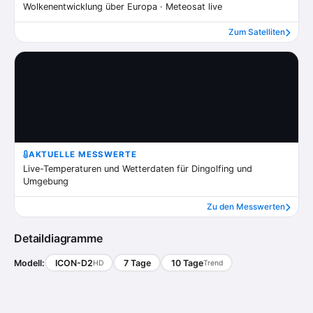
Wolkenentwicklung über Europa · Meteosat live
Zum Satelliten
AKTUELLE MESSWERTE
Live-Temperaturen und Wetterdaten für Dingolfing und
Umgebung
Zu den Messwerten
Detaildiagramme
Modell:
ICON-D2
7 Tage
10 Tage
HD
Trend