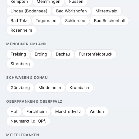
Kempten
Memmingen
Füssen
Lindau (Bodensee)
Bad Wörishofen
Mittenwald
Bad Tölz
Tegernsee
Schliersee
Bad Reichenhall
Rosenheim
MÜNCHNER UMLAND
Freising
Erding
Dachau
Fürstenfeldbruck
Starnberg
SCHWABEN & DONAU
Günzburg
Mindelheim
Krumbach
OBERFRANKEN & OBERPFALZ
Hof
Forchheim
Marktredwitz
Weiden
Neumarkt i.d. OPf.
MITTELFRANKEN