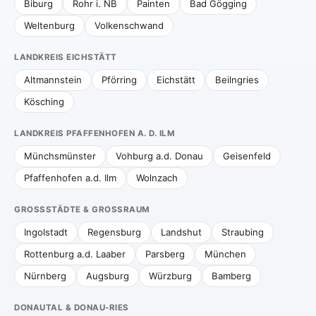
Biburg
Rohr i. NB
Painten
Bad Gögging
Weltenburg
Volkenschwand
LANDKREIS EICHSTÄTT
Altmannstein
Pförring
Eichstätt
Beilngries
Kösching
LANDKREIS PFAFFENHOFEN A. D. ILM
Münchsmünster
Vohburg a.d. Donau
Geisenfeld
Pfaffenhofen a.d. Ilm
Wolnzach
GROSSSTÄDTE & GROSSRAUM
Ingolstadt
Regensburg
Landshut
Straubing
Rottenburg a.d. Laaber
Parsberg
München
Nürnberg
Augsburg
Würzburg
Bamberg
DONAUTAL & DONAU-RIES