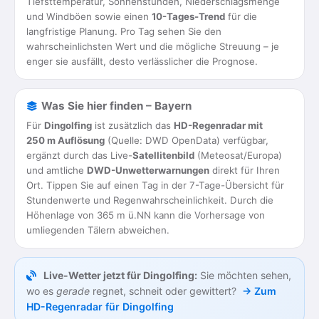
Tiefsttemperatur, Sonnenstunden, Niederschlagsmenge
und Windböen sowie einen
10-Tages-Trend
für die
langfristige Planung. Pro Tag sehen Sie den
wahrscheinlichsten Wert und die mögliche Streuung – je
enger sie ausfällt, desto verlässlicher die Prognose.
Was Sie hier finden – Bayern
Für
Dingolfing
ist zusätzlich das
HD-Regenradar mit
250 m Auflösung
(Quelle: DWD OpenData) verfügbar,
ergänzt durch das Live-
Satellitenbild
(Meteosat/Europa)
und amtliche
DWD-Unwetterwarnungen
direkt für Ihren
Ort. Tippen Sie auf einen Tag in der 7-Tage-Übersicht für
Stundenwerte und Regenwahrscheinlichkeit. Durch die
Höhenlage von 365 m ü.NN kann die Vorhersage von
umliegenden Tälern abweichen.
Live-Wetter jetzt für Dingolfing:
Sie möchten sehen,
wo es
gerade
regnet, schneit oder gewittert?
→ Zum
HD-Regenradar für Dingolfing