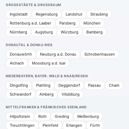
GROSSSTÄDTE & GROSSRAUM
Ingolstadt
Regensburg
Landshut
Straubing
Rottenburg a.d. Laaber
Parsberg
München
Nürnberg
Augsburg
Würzburg
Bamberg
DONAUTAL & DONAU-RIES
Donauwörth
Neuburg a.d. Donau
Schrobenhausen
Aichach
Moosburg a.d. Isar
NIEDERBAYERN, BAYER. WALD & NAAB/REGEN
Dingolfing
Plattling
Deggendorf
Passau
Cham
Schwandorf
Amberg
Vilsbiburg
MITTELFRANKEN & FRÄNKISCHES SEENLAND
Hilpoltstein
Roth
Greding
Weißenburg
Treuchtlingen
Pleinfeld
Erlangen
Fürth