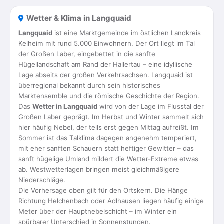
Wetter & Klima in Langquaid
Langquaid
ist eine Marktgemeinde im östlichen Landkreis
Kelheim mit rund 5.000 Einwohnern. Der Ort liegt im Tal
der Großen Laber, eingebettet in die sanfte
Hügellandschaft am Rand der Hallertau – eine idyllische
Lage abseits der großen Verkehrsachsen. Langquaid ist
überregional bekannt durch sein historisches
Marktensemble und die römische Geschichte der Region.
Das
Wetter in Langquaid
wird von der Lage im Flusstal der
Großen Laber geprägt. Im Herbst und Winter sammelt sich
hier häufig Nebel, der teils erst gegen Mittag aufreißt. Im
Sommer ist das Talklima dagegen angenehm temperiert,
mit eher sanften Schauern statt heftiger Gewitter – das
sanft hügelige Umland mildert die Wetter-Extreme etwas
ab. Westwetterlagen bringen meist gleichmäßigere
Niederschläge.
Die Vorhersage oben gilt für den Ortskern. Die Hänge
Richtung Helchenbach oder Adlhausen liegen häufig einige
Meter über der Hauptnebelschicht – im Winter ein
spürbarer Unterschied in Sonnenstunden.