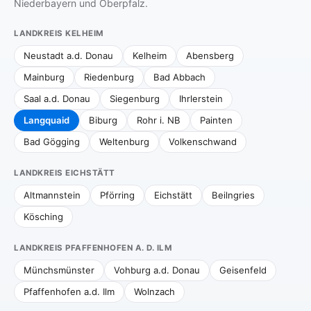
Niederbayern und Oberpfalz.
LANDKREIS KELHEIM
Neustadt a.d. Donau
Kelheim
Abensberg
Mainburg
Riedenburg
Bad Abbach
Saal a.d. Donau
Siegenburg
Ihrlerstein
Langquaid
Biburg
Rohr i. NB
Painten
Bad Gögging
Weltenburg
Volkenschwand
LANDKREIS EICHSTÄTT
Altmannstein
Pförring
Eichstätt
Beilngries
Kösching
LANDKREIS PFAFFENHOFEN A. D. ILM
Münchsmünster
Vohburg a.d. Donau
Geisenfeld
Pfaffenhofen a.d. Ilm
Wolnzach