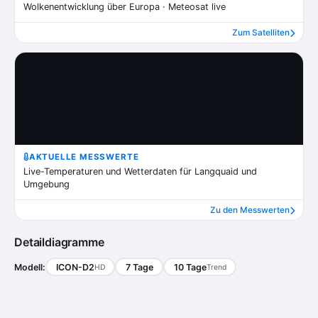
Wolkenentwicklung über Europa · Meteosat live
Zum Satelliten
AKTUELLE MESSWERTE
Live-Temperaturen und Wetterdaten für Langquaid und
Umgebung
Zu den Messwerten
Detaildiagramme
Modell:
ICON-D2
7 Tage
10 Tage
HD
Trend