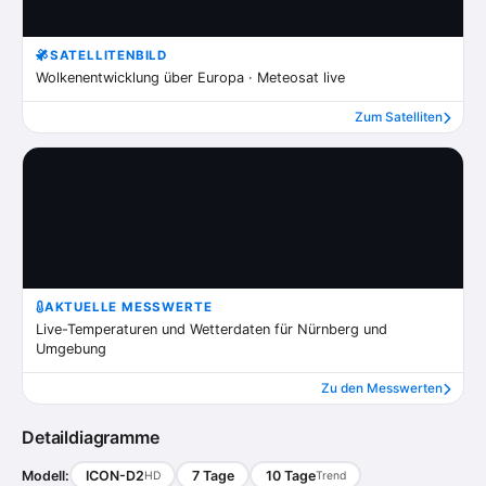
SATELLITENBILD
Wolkenentwicklung über Europa · Meteosat live
Zum Satelliten
AKTUELLE MESSWERTE
Live-Temperaturen und Wetterdaten für Nürnberg und
Umgebung
Zu den Messwerten
Detaildiagramme
Modell:
ICON-D2
7 Tage
10 Tage
HD
Trend