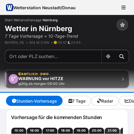
Wetterstation Neustadt/Donau
Start
Wettervorhersage
Nürnberg
›
›
Wetter in Nürnberg
7 Tage Vorhersage + 10-Tage-Trend
BAYERN, DE • 304 M Ü.NN •
05:57
20:45
AMTLICH · DWD
WARNUNG vor HITZE
gültig ab morgen 09:00 Uhr
Stunden-Vorhersage
7 Tage
Radar
Di
Vorhersage für die kommenden Stunden
15:00
16:00
17:00
18:00
19:00
20:00
21:00
22:00