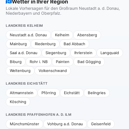
Wetter in Ihrer Region
Lokale Vorhersagen für den Großraum Neustadt a. d. Donau,
Niederbayern und Oberpfalz.
LANDKREIS KELHEIM
Neustadt a.d. Donau
Kelheim
Abensberg
Mainburg
Riedenburg
Bad Abbach
Saal a.d. Donau
Siegenburg
Ihrlerstein
Langquaid
Biburg
Rohr i. NB
Painten
Bad Gögging
Weltenburg
Volkenschwand
LANDKREIS EICHSTÄTT
Altmannstein
Pförring
Eichstätt
Beilngries
Kösching
LANDKREIS PFAFFENHOFEN A. D. ILM
Münchsmünster
Vohburg a.d. Donau
Geisenfeld