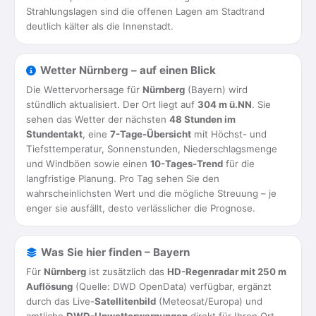
Strahlungslagen sind die offenen Lagen am Stadtrand
deutlich kälter als die Innenstadt.
Wetter Nürnberg – auf einen Blick
Die Wettervorhersage für
Nürnberg
(Bayern) wird
stündlich aktualisiert. Der Ort liegt auf
304 m ü.NN
. Sie
sehen das Wetter der nächsten
48 Stunden im
Stundentakt
, eine
7-Tage-Übersicht
mit Höchst- und
Tiefsttemperatur, Sonnenstunden, Niederschlagsmenge
und Windböen sowie einen
10-Tages-Trend
für die
langfristige Planung. Pro Tag sehen Sie den
wahrscheinlichsten Wert und die mögliche Streuung – je
enger sie ausfällt, desto verlässlicher die Prognose.
Was Sie hier finden – Bayern
Für
Nürnberg
ist zusätzlich das
HD-Regenradar mit 250 m
Auflösung
(Quelle: DWD OpenData) verfügbar, ergänzt
durch das Live-
Satellitenbild
(Meteosat/Europa) und