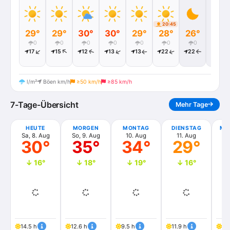
20:45
29°
29°
30°
30°
29°
28°
26°
24°
0
0
0
0
0
0
0
0
17
15
12
13
13
22
22
17
l/m²
Böen km/h
≥50 km/h
≥85 km/h
7-Tage-Übersicht
Mehr Tage
HEUTE
MORGEN
MONTAG
DIENSTAG
MI
Sa, 8. Aug
So, 9. Aug
10. Aug
11. Aug
1
30°
35°
34°
29°
↓ 16°
↓ 18°
↓ 19°
↓ 16°
14.5 h
12.6 h
9.5 h
11.9 h
14.