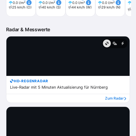
0.0 l/m²
0.0 l/m²
0.0 l/m²
0.0 l/m²
0.
25 km/h (O)
40 km/h (S)
44 km/h (W)
29 km/h (N)
22
(N
Radar & Messwerte
HD-REGENRADAR
Live-Radar mit 5 Minuten Aktualisierung für Nürnberg
Zum Radar