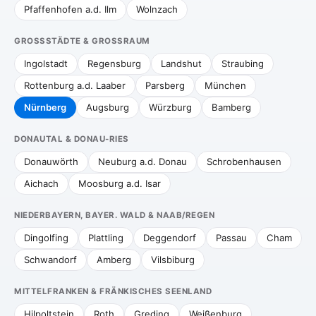
Pfaffenhofen a.d. Ilm
Wolnzach
GROSSSTÄDTE & GROSSRAUM
Ingolstadt
Regensburg
Landshut
Straubing
Rottenburg a.d. Laaber
Parsberg
München
Nürnberg
Augsburg
Würzburg
Bamberg
DONAUTAL & DONAU-RIES
Donauwörth
Neuburg a.d. Donau
Schrobenhausen
Aichach
Moosburg a.d. Isar
NIEDERBAYERN, BAYER. WALD & NAAB/REGEN
Dingolfing
Plattling
Deggendorf
Passau
Cham
Schwandorf
Amberg
Vilsbiburg
MITTELFRANKEN & FRÄNKISCHES SEENLAND
Hilpoltstein
Roth
Greding
Weißenburg