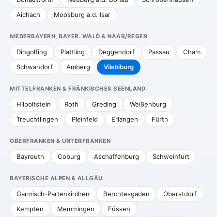
Aichach
Moosburg a.d. Isar
NIEDERBAYERN, BAYER. WALD & NAAB/REGEN
Dingolfing
Plattling
Deggendorf
Passau
Cham
Schwandorf
Amberg
Vilsbiburg
MITTELFRANKEN & FRÄNKISCHES SEENLAND
Hilpoltstein
Roth
Greding
Weißenburg
Treuchtlingen
Pleinfeld
Erlangen
Fürth
OBERFRANKEN & UNTERFRANKEN
Bayreuth
Coburg
Aschaffenburg
Schweinfurt
BAYERISCHE ALPEN & ALLGÄU
Garmisch-Partenkirchen
Berchtesgaden
Oberstdorf
Kempten
Memmingen
Füssen