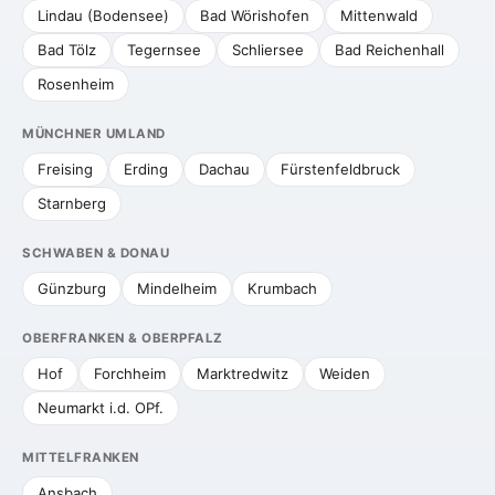
Lindau (Bodensee)
Bad Wörishofen
Mittenwald
Bad Tölz
Tegernsee
Schliersee
Bad Reichenhall
Rosenheim
MÜNCHNER UMLAND
Freising
Erding
Dachau
Fürstenfeldbruck
Starnberg
SCHWABEN & DONAU
Günzburg
Mindelheim
Krumbach
OBERFRANKEN & OBERPFALZ
Hof
Forchheim
Marktredwitz
Weiden
Neumarkt i.d. OPf.
MITTELFRANKEN
Ansbach