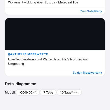
Wolkenentwicklung über Europa · Meteosat live
Zum Satelliten
AKTUELLE MESSWERTE
Live-Temperaturen und Wetterdaten für Vilsbiburg und
Umgebung
Zu den Messwerten
Detaildiagramme
Modell:
ICON-D2
7 Tage
10 Tage
HD
Trend