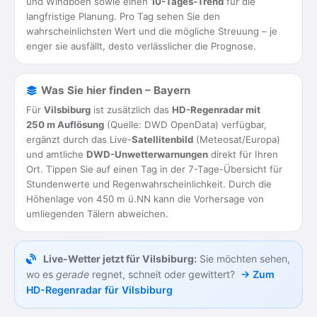
und Windböen sowie einen
10-Tages-Trend
für die
langfristige Planung. Pro Tag sehen Sie den
wahrscheinlichsten Wert und die mögliche Streuung – je
enger sie ausfällt, desto verlässlicher die Prognose.
Was Sie hier finden – Bayern
Für
Vilsbiburg
ist zusätzlich das
HD-Regenradar mit
250 m Auflösung
(Quelle: DWD OpenData) verfügbar,
ergänzt durch das Live-
Satellitenbild
(Meteosat/Europa)
und amtliche
DWD-Unwetterwarnungen
direkt für Ihren
Ort. Tippen Sie auf einen Tag in der 7-Tage-Übersicht für
Stundenwerte und Regenwahrscheinlichkeit. Durch die
Höhenlage von 450 m ü.NN kann die Vorhersage von
umliegenden Tälern abweichen.
Live-Wetter jetzt für Vilsbiburg:
Sie möchten sehen,
wo es
gerade
regnet, schneit oder gewittert?
→ Zum
HD-Regenradar für Vilsbiburg