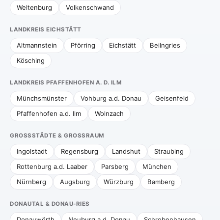
Weltenburg
Volkenschwand
LANDKREIS EICHSTÄTT
Altmannstein
Pförring
Eichstätt
Beilngries
Kösching
LANDKREIS PFAFFENHOFEN A. D. ILM
Münchsmünster
Vohburg a.d. Donau
Geisenfeld
Pfaffenhofen a.d. Ilm
Wolnzach
GROSSSTÄDTE & GROSSRAUM
Ingolstadt
Regensburg
Landshut
Straubing
Rottenburg a.d. Laaber
Parsberg
München
Nürnberg
Augsburg
Würzburg
Bamberg
DONAUTAL & DONAU-RIES
Donauwörth
Neuburg a.d. Donau
Schrobenhausen