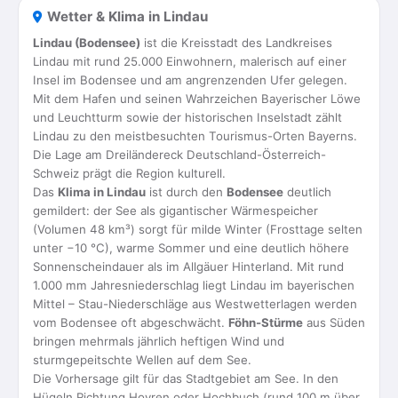
Wetter & Klima in Lindau
Lindau (Bodensee)
ist die Kreisstadt des Landkreises
Lindau mit rund 25.000 Einwohnern, malerisch auf einer
Insel im Bodensee und am angrenzenden Ufer gelegen.
Mit dem Hafen und seinen Wahrzeichen Bayerischer Löwe
und Leuchtturm sowie der historischen Inselstadt zählt
Lindau zu den meistbesuchten Tourismus-Orten Bayerns.
Die Lage am Dreiländereck Deutschland-Österreich-
Schweiz prägt die Region kulturell.
Das
Klima in Lindau
ist durch den
Bodensee
deutlich
gemildert: der See als gigantischer Wärmespeicher
(Volumen 48 km³) sorgt für milde Winter (Frosttage selten
unter −10 °C), warme Sommer und eine deutlich höhere
Sonnenscheindauer als im Allgäuer Hinterland. Mit rund
1.000 mm Jahresniederschlag liegt Lindau im bayerischen
Mittel – Stau-Niederschläge aus Westwetterlagen werden
vom Bodensee oft abgeschwächt.
Föhn-Stürme
aus Süden
bringen mehrmals jährlich heftigen Wind und
sturmgepeitschte Wellen auf dem See.
Die Vorhersage gilt für das Stadtgebiet am See. In den
Hügeln Richtung Hoyren oder Hochbuch (rund 100 m über