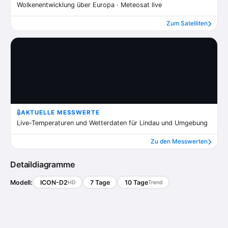
Wolkenentwicklung über Europa · Meteosat live
Zum Satelliten
AKTUELLE MESSWERTE
Live-Temperaturen und Wetterdaten für Lindau und Umgebung
Zu den Messwerten
Detaildiagramme
Modell:
ICON-D2
7 Tage
10 Tage
HD
Trend