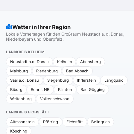
Wetter in Ihrer Region
Lokale Vorhersagen für den Großraum Neustadt a. d. Donau,
Niederbayern und Oberpfalz.
LANDKREIS KELHEIM
Neustadt a.d. Donau
Kelheim
Abensberg
Mainburg
Riedenburg
Bad Abbach
Saal a.d. Donau
Siegenburg
Ihrlerstein
Langquaid
Biburg
Rohr i. NB
Painten
Bad Gögging
Weltenburg
Volkenschwand
LANDKREIS EICHSTÄTT
Altmannstein
Pförring
Eichstätt
Beilngries
Kösching