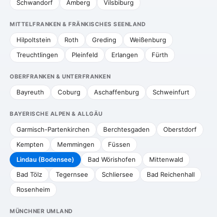
Schwandorf
Amberg
Vilsbiburg
MITTELFRANKEN & FRÄNKISCHES SEENLAND
Hilpoltstein
Roth
Greding
Weißenburg
Treuchtlingen
Pleinfeld
Erlangen
Fürth
OBERFRANKEN & UNTERFRANKEN
Bayreuth
Coburg
Aschaffenburg
Schweinfurt
BAYERISCHE ALPEN & ALLGÄU
Garmisch-Partenkirchen
Berchtesgaden
Oberstdorf
Kempten
Memmingen
Füssen
Lindau (Bodensee)
Bad Wörishofen
Mittenwald
Bad Tölz
Tegernsee
Schliersee
Bad Reichenhall
Rosenheim
MÜNCHNER UMLAND