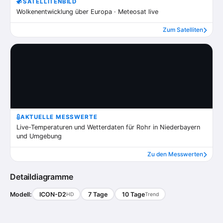
SATELLITENBILD
Wolkenentwicklung über Europa · Meteosat live
Zum Satelliten
AKTUELLE MESSWERTE
Live-Temperaturen und Wetterdaten für Rohr in Niederbayern
und Umgebung
Zu den Messwerten
Detaildiagramme
Modell:
ICON-D2
7 Tage
10 Tage
HD
Trend