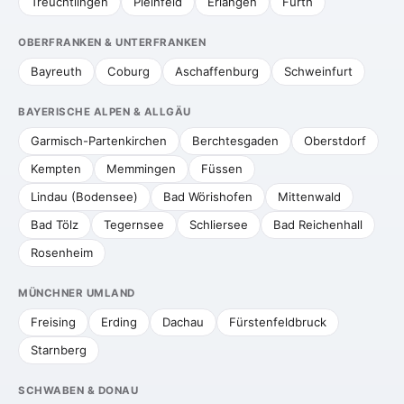
Treuchtlingen
Pleinfeld
Erlangen
Fürth
OBERFRANKEN & UNTERFRANKEN
Bayreuth
Coburg
Aschaffenburg
Schweinfurt
BAYERISCHE ALPEN & ALLGÄU
Garmisch-Partenkirchen
Berchtesgaden
Oberstdorf
Kempten
Memmingen
Füssen
Lindau (Bodensee)
Bad Wörishofen
Mittenwald
Bad Tölz
Tegernsee
Schliersee
Bad Reichenhall
Rosenheim
MÜNCHNER UMLAND
Freising
Erding
Dachau
Fürstenfeldbruck
Starnberg
SCHWABEN & DONAU