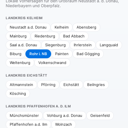
Lokale Vorhersagen für den Großraum Neustadt a. d. Donau,
Niederbayern und Oberpfalz.
LANDKREIS KELHEIM
Neustadt a.d. Donau
Kelheim
Abensberg
Mainburg
Riedenburg
Bad Abbach
Saal a.d. Donau
Siegenburg
Ihrlerstein
Langquaid
Biburg
Rohr i. NB
Painten
Bad Gögging
Weltenburg
Volkenschwand
LANDKREIS EICHSTÄTT
Altmannstein
Pförring
Eichstätt
Beilngries
Kösching
LANDKREIS PFAFFENHOFEN A. D. ILM
Münchsmünster
Vohburg a.d. Donau
Geisenfeld
Pfaffenhofen a.d. Ilm
Wolnzach