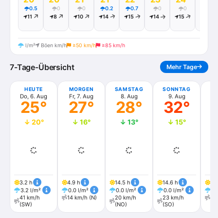
0.5
0
0
0.2
0.7
0
0
0
11
8
10
14
15
14
15
14
l/m²
Böen km/h
≥50 km/h
≥85 km/h
7-Tage-Übersicht
Mehr Tage
HEUTE
MORGEN
SAMSTAG
SONNTAG
M
Do, 6. Aug
Fr, 7. Aug
8. Aug
9. Aug
1
25°
27°
28°
32°
↓ 20°
↓ 16°
↓ 13°
↓ 15°
3.2 h
4.9 h
14.5 h
14.6 h
13.
3.2 l/m²
0.0 l/m²
0.0 l/m²
0.0 l/m²
0.
41 km/h
14 km/h (N)
20 km/h
23 km/h
33
(SW)
(NO)
(SO)