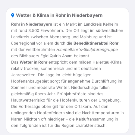
Wetter & Klima in Rohr in Niederbayern
Rohr in Niederbayern
ist ein Markt im Landkreis Kelheim
mit rund 3.500 Einwohnern. Der Ort liegt im südwestlichen
Landkreis zwischen Abensberg und Mainburg und ist
überregional vor allem durch die
Benediktinerabtei Rohr
mit der weltberühmten
Himmelfahrts-Skulpturengruppe
des Bildhauers Egid Quirin Asam bekannt.
Das
Wetter in Rohr
entspricht dem milden Hallertau-Klima:
relativ trocken, sonnenreich und mit deutlichen
Jahreszeiten. Die Lage im leicht hügeligen
Hopfenanbaugebiet sorgt für angenehme Durchlüftung im
Sommer und moderate Winter. Niederschläge fallen
gleichmäßig übers Jahr. Frühjahrsfröste sind das
Hauptwetterrisiko für die Hopfenkulturen der Umgebung.
Die Vorhersage oben gilt für den Ortskern. Auf den
umliegenden Hopfenfeldern sind die Nachttemperaturen in
klaren Nächten oft niedriger – die Kaltluftansammlung in
den Talgründen ist für die Region charakteristisch.