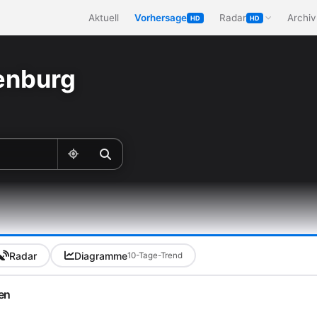
Aktuell
Vorhersage
Radar
Archiv
HD
HD
enburg
Radar
Diagramme
10-Tage-Trend
en