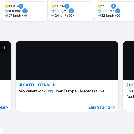
13.8 h
14.7 h
14.5 h
0.0 l/m²
0.0 l/m²
0.0 l/m²
27 km/h (N)
24 km/h (O)
32 km/h (O)
SATELLITENBILD
AK
Wolkenentwicklung über Europa · Meteosat live
Live
Asc
dar
Zum Satelliten