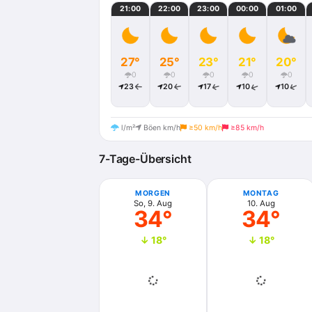
21:00
22:00
23:00
00:00
01:00
27°
25°
23°
21°
20°
0
0
0
0
0
23
20
17
10
10
l/m²
Böen km/h
≥50 km/h
≥85 km/h
7-Tage-Übersicht
MORGEN
MONTAG
So, 9. Aug
10. Aug
34°
34°
↓ 18°
↓ 18°