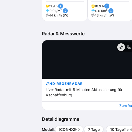
11.9 h
10.9 h
0.0 l/m²
0.0 l/m²
44 km/h (W)
43 km/h (W)
Radar & Messwerte
HD-REGENRADAR
Live-Radar mit 5 Minuten Aktualisierung für
Aschaffenburg
Zum Ra
Detaildiagramme
Modell:
ICON-D2
7 Tage
10 Tage
HD
Trend