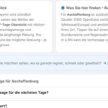
lick
Was Sie hier finden – B
yern) wird stündlich
Für
Aschaffenburg
ist zusätzl
e sehen das Wetter der
(Quelle: DWD OpenData) verfüg
7-Tage-Übersicht
mit Höchst-
(Meteosat/Europa) und amtlic
derschlagsmenge und
Ihren Ort. Tippen Sie auf eine
ie langfristige Planung. Pro
Stundenwerte und Regenwahrsc
und die mögliche Streuung – je
m ü.NN kann die Vorhersage v
ognose.
ie möchten sehen, wo es
gerade
regnet, schneit oder gewittert?
→ 
age für Aschaffenburg
rsage für die nächsten Tage?
iert?