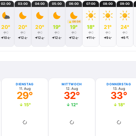
02:00
03:00
04:00
05:00
06:00
07:00
08:00
09:00
06:04
20°
20°
20°
19°
19°
18°
21°
24°
0
0
0
0
0
0
0
0
10
12
12
12
12
11
9
6
DIENSTAG
MITTWOCH
DONNERSTAG
11. Aug
12. Aug
13. Aug
29°
32°
33°
↓ 15°
↓ 12°
↓ 18°