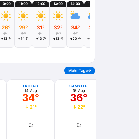
10:00
11:00
12:00
13:00
14:00
15:00
16:00
17:00
26°
29°
31°
32°
34°
34°
34°
33°
0
0
0
0
0
0
0
0
13
14
13
13
20
36
33
31
Mehr Tage
FREITAG
SAMSTAG
SONNTAG
14. Aug
15. Aug
16. Aug
34°
36°
32°
↓ 21°
↓ 22°
↓ 22°