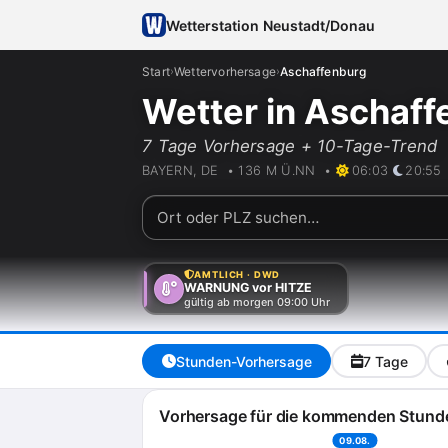
Wetterstation Neustadt/Donau
Start
Wettervorhersage
Aschaffenburg
›
›
Wetter in Aschaff
7 Tage Vorhersage + 10-Tage-Trend
BAYERN, DE • 136 M Ü.NN •
06:03
20:55
AMTLICH · DWD
WARNUNG vor HITZE
gültig ab morgen 09:00 Uhr
Stunden-Vorhersage
7 Tage
Vorhersage für die kommenden Stund