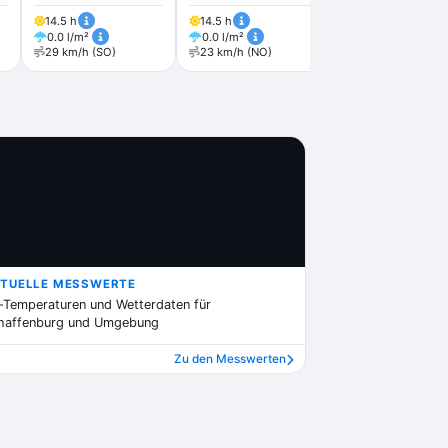
14.5 h
14.5 h
13.6 h
0.0 l/m²
0.0 l/m²
0.0 l/m²
29 km/h (SO)
23 km/h (NO)
36 km/h (N)
TUELLE MESSWERTE
-Temperaturen und Wetterdaten für
haffenburg und Umgebung
Zu den Messwerten